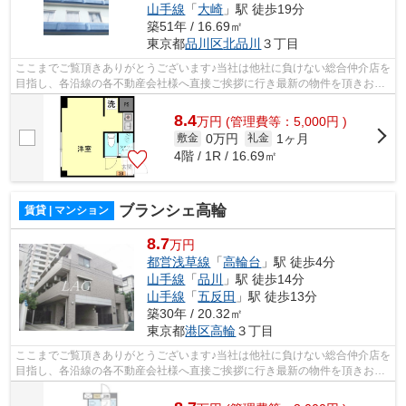
山手線
「
大崎
」駅 徒歩19分
築51年 / 16.69㎡
東京都
品川区
北品川
３丁目
ここまでご覧頂きありがとうございます♪当社は他社に負けない総合仲介店を
目指し、各沿線の各不動産会社様へ直接ご挨拶に行き最新の物件を頂きお客
様へ提供しております！最新の情報は...
8.4
万
円
(管理費等：5,000円 )
0万円
1ヶ月
敷金
礼金
4階 / 1R / 16.69㎡
ブランシェ高輪
賃貸 | マンション
8.7
万円
都営浅草線
「
高輪台
」駅 徒歩4分
山手線
「
品川
」駅 徒歩14分
山手線
「
五反田
」駅 徒歩13分
築30年 / 20.32㎡
東京都
港区
高輪
３丁目
ここまでご覧頂きありがとうございます♪当社は他社に負けない総合仲介店を
目指し、各沿線の各不動産会社様へ直接ご挨拶に行き最新の物件を頂きお客
様へ提供しております！最新の情報は...