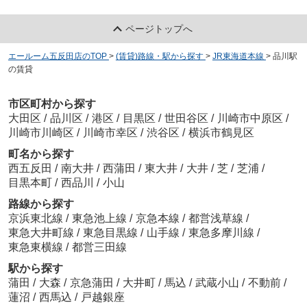
ページトップへ
エールーム五反田店のTOP
>
(賃貸)路線・駅から探す
>
JR東海道本線
>
品川駅
の賃貸
市区町村から探す
大田区
/
品川区
/
港区
/
目黒区
/
世田谷区
/
川崎市中原区
/
川崎市川崎区
/
川崎市幸区
/
渋谷区
/
横浜市鶴見区
町名から探す
西五反田
/
南大井
/
西蒲田
/
東大井
/
大井
/
芝
/
芝浦
/
目黒本町
/
西品川
/
小山
路線から探す
京浜東北線
/
東急池上線
/
京急本線
/
都営浅草線
/
東急大井町線
/
東急目黒線
/
山手線
/
東急多摩川線
/
東急東横線
/
都営三田線
駅から探す
蒲田
/
大森
/
京急蒲田
/
大井町
/
馬込
/
武蔵小山
/
不動前
/
蓮沼
/
西馬込
/
戸越銀座