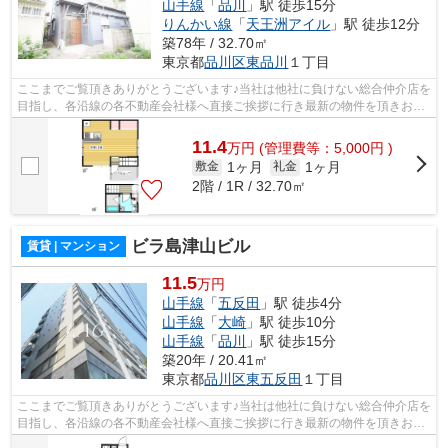
山手線
「
品川
」駅 徒歩15分
りんかい線
「
天王洲アイル
」駅 徒歩12分
築78年 / 32.70㎡
東京都
品川区
東品川
１丁目
ここまでご覧頂きありがとうございます♪当社は他社に負けない総合仲介店を
目指し、各沿線の各不動産会社様へ直接ご挨拶に行き最新の物件を頂きお客
様へ提供しております！最新の情報は...
11.4
万
円
(管理費等：5,000円 )
1ヶ月
1ヶ月
敷金
礼金
2階 / 1R / 32.70㎡
ビラ島津山ビル
賃貸 | マンション
11.5
万円
山手線
「
五反田
」駅 徒歩4分
山手線
「
大崎
」駅 徒歩10分
山手線
「
品川
」駅 徒歩15分
築20年 / 20.41㎡
東京都
品川区
東五反田
１丁目
ここまでご覧頂きありがとうございます♪当社は他社に負けない総合仲介店を
目指し、各沿線の各不動産会社様へ直接ご挨拶に行き最新の物件を頂きお客
様へ提供しております！最新の情報は...