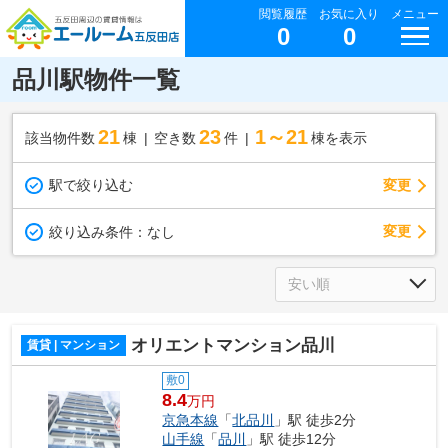
閲覧履歴
お気に入り
メニュー
0
0
品川駅物件一覧
21
23
1～21
該当物件数
棟
空き数
件
棟を表示
駅で絞り込む
変更
変更
絞り込み条件：
なし
オリエントマンション品川
賃貸 | マンション
敷0
8.4
万円
京急本線
「
北品川
」駅 徒歩2分
山手線
「
品川
」駅 徒歩12分