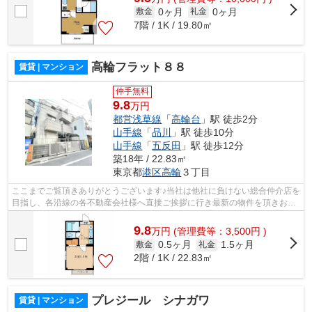
0ヶ月
0ヶ月
敷金
礼金
7階 / 1K / 19.80㎡
高輪フラット８８
賃貸 | マンション
仲手無料
9.8
万円
都営浅草線
「
高輪台
」駅 徒歩2分
山手線
「
品川
」駅 徒歩10分
山手線
「
五反田
」駅 徒歩12分
築18年 / 22.83㎡
東京都
港区
高輪
３丁目
ここまでご覧頂きありがとうございます♪当社は他社に負けない総合仲介店を
目指し、各沿線の各不動産会社様へ直接ご挨拶に行き最新の物件を頂きお客
様へ提供しております！最新の情報は...
9.8
万
円
(管理費等：3,500円 )
0.5ヶ月
1.5ヶ月
敷金
礼金
2階 / 1K / 22.83㎡
プレジール シナガワ
賃貸 | マンション