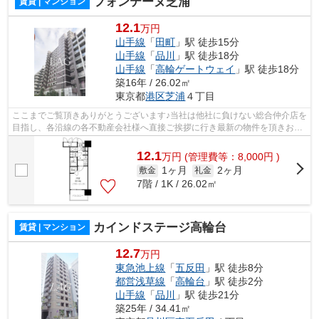
フォンテーヌ芝浦
賃貸 | マンション
12.1
万円
山手線
「
田町
」駅 徒歩15分
山手線
「
品川
」駅 徒歩18分
山手線
「
高輪ゲートウェイ
」駅 徒歩18分
築16年 / 26.02㎡
東京都
港区
芝浦
４丁目
ここまでご覧頂きありがとうございます♪当社は他社に負けない総合仲介店を
目指し、各沿線の各不動産会社様へ直接ご挨拶に行き最新の物件を頂きお客
様へ提供しております！最新の情報は...
12.1
万
円
(管理費等：8,000円 )
1ヶ月
2ヶ月
敷金
礼金
7階 / 1K / 26.02㎡
カインドステージ高輪台
賃貸 | マンション
12.7
万円
東急池上線
「
五反田
」駅 徒歩8分
都営浅草線
「
高輪台
」駅 徒歩2分
山手線
「
品川
」駅 徒歩21分
築25年 / 34.41㎡