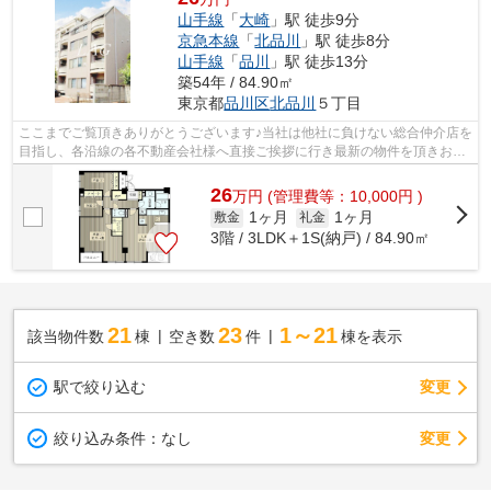
山手線
「
大崎
」駅 徒歩9分
京急本線
「
北品川
」駅 徒歩8分
山手線
「
品川
」駅 徒歩13分
築54年 / 84.90㎡
東京都
品川区
北品川
５丁目
ここまでご覧頂きありがとうございます♪当社は他社に負けない総合仲介店を
目指し、各沿線の各不動産会社様へ直接ご挨拶に行き最新の物件を頂きお客
様へ提供しております！最新の情報は...
26
万
円
(管理費等：10,000円 )
1ヶ月
1ヶ月
敷金
礼金
3階 / 3LDK＋1S(納戸) / 84.90㎡
21
23
1～21
該当物件数
棟
空き数
件
棟を表示
駅で絞り込む
変更
変更
絞り込み条件：
なし