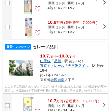
1ヶ月
1ヶ月
敷金
礼金
4階 / 1K / 21.69㎡
10.6
万
円
(管理費等：7,000円 )
1ヶ月
1ヶ月
敷金
礼金
8階 / 1K / 21.63㎡
セレーノ品川
賃貸 | マンション
10.7
10.8
万円～
万円
山手線
「
品川
」駅 徒歩14分
東京モノレール
「
天王洲アイル
」駅 徒歩
18分
築21年 / 24.14㎡
東京都
港区
港南
３丁目
ここまでご覧頂きありがとうございます♪当社は他社に負けない総合仲介店を
目指し、各沿線の各不動産会社様へ直接ご挨拶に行き最新の物件を頂きお客
様へ提供しております！最新の情報は...
10.7
万
円
(管理費等：15,000円 )
1ヶ月
1ヶ月
敷金
礼金
3階 / 1K / 24.14㎡