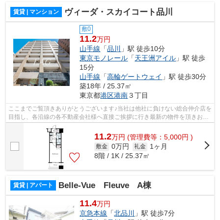
ヴィーダ・スカイコート品川
賃貸 | マンション
敷0
11.2
万円
山手線
「
品川
」駅 徒歩10分
東京モノレール
「
天王洲アイル
」駅 徒歩
15分
山手線
「
高輪ゲートウェイ
」駅 徒歩30分
築18年 / 25.37㎡
東京都
港区
港南
３丁目
ここまでご覧頂きありがとうございます♪当社は他社に負けない総合仲介店を
目指し、各沿線の各不動産会社様へ直接ご挨拶に行き最新の物件を頂きお客
様へ提供しております！最新の情報は...
11.2
万
円
(管理費等：5,000円 )
0万円
1ヶ月
敷金
礼金
8階 / 1K / 25.37㎡
Belle-Vue Fleuve A棟
賃貸 | アパート
11.4
万円
京急本線
「
北品川
」駅 徒歩7分