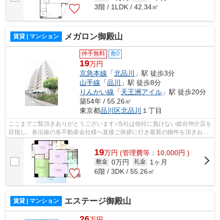
3階 / 1LDK / 42.34㎡
メガロン御殿山
賃貸 | マンション
仲手無料
敷0
19
万円
京急本線
「
北品川
」駅 徒歩3分
山手線
「
品川
」駅 徒歩8分
りんかい線
「
天王洲アイル
」駅 徒歩20分
築54年 / 55.26㎡
東京都
品川区
北品川
１丁目
ここまでご覧頂きありがとうございます♪当社は他社に負けない総合仲介店を
目指し、各沿線の各不動産会社様へ直接ご挨拶に行き最新の物件を頂きお客
様へ提供しております！最新の情報は...
19
万
円
(管理費等：10,000円 )
0万円
1ヶ月
敷金
礼金
6階 / 3DK / 55.26㎡
エステージ御殿山
賃貸 | マンション
26
万円