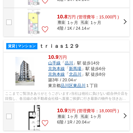
10.8
万
円
(管理費等：15,000円 )
1ヶ月
1ヶ月
敷金
礼金
4階 / 1K / 24.14㎡
ｔｒｉａｓ１２９
賃貸 | マンション
10.9
万円
山手線
「
品川
」駅 徒歩14分
京急本線
「
新馬場
」駅 徒歩6分
京急本線
「
北品川
」駅 徒歩8分
築3年 / 20.04㎡
東京都
品川区
東品川
１丁目
ここまでご覧頂きありがとうございます♪当社は他社に負けない総合仲介店を
目指し、各沿線の各不動産会社様へ直接ご挨拶に行き最新の物件を頂きお客
様へ提供しております！最新の情報は...
10.9
万
円
(管理費等：18,000円 )
1ヶ月
1ヶ月
敷金
礼金
6階 / 1R / 20.04㎡