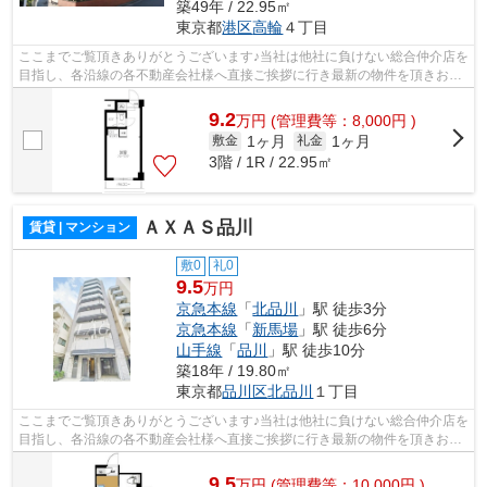
築49年 / 22.95㎡
東京都
港区
高輪
４丁目
ここまでご覧頂きありがとうございます♪当社は他社に負けない総合仲介店を
目指し、各沿線の各不動産会社様へ直接ご挨拶に行き最新の物件を頂きお客
様へ提供しております！最新の情報は...
9.2
万
円
(管理費等：8,000円 )
1ヶ月
1ヶ月
敷金
礼金
3階 / 1R / 22.95㎡
ＡＸＡＳ品川
賃貸 | マンション
敷0
礼0
9.5
万円
京急本線
「
北品川
」駅 徒歩3分
京急本線
「
新馬場
」駅 徒歩6分
山手線
「
品川
」駅 徒歩10分
築18年 / 19.80㎡
東京都
品川区
北品川
１丁目
ここまでご覧頂きありがとうございます♪当社は他社に負けない総合仲介店を
目指し、各沿線の各不動産会社様へ直接ご挨拶に行き最新の物件を頂きお客
様へ提供しております！最新の情報は...
9.5
万
円
(管理費等：10,000円 )