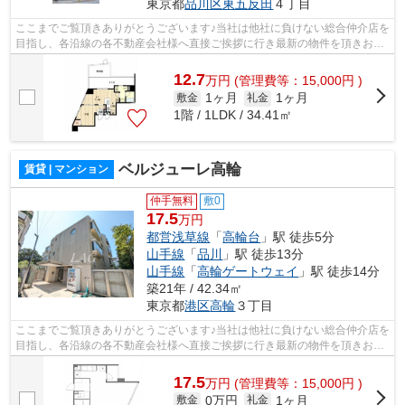
東京都
品川区
東五反田
４丁目
ここまでご覧頂きありがとうございます♪当社は他社に負けない総合仲介店を
目指し、各沿線の各不動産会社様へ直接ご挨拶に行き最新の物件を頂きお客
様へ提供しております！最新の情報は...
12.7
万
円
(管理費等：15,000円 )
1ヶ月
1ヶ月
敷金
礼金
1階 / 1LDK / 34.41㎡
ベルジューレ高輪
賃貸 | マンション
仲手無料
敷0
17.5
万円
都営浅草線
「
高輪台
」駅 徒歩5分
山手線
「
品川
」駅 徒歩13分
山手線
「
高輪ゲートウェイ
」駅 徒歩14分
築21年 / 42.34㎡
東京都
港区
高輪
３丁目
ここまでご覧頂きありがとうございます♪当社は他社に負けない総合仲介店を
目指し、各沿線の各不動産会社様へ直接ご挨拶に行き最新の物件を頂きお客
様へ提供しております！最新の情報は...
17.5
万
円
(管理費等：15,000円 )
0万円
1ヶ月
敷金
礼金