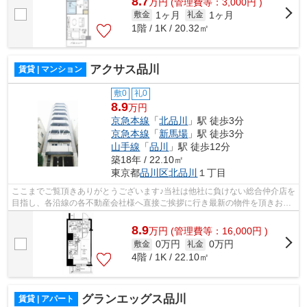
8.7
万
円
(管理費等：3,000円 )
1ヶ月
1ヶ月
敷金
礼金
1階 / 1K / 20.32㎡
アクサス品川
賃貸 | マンション
敷0
礼0
8.9
万円
京急本線
「
北品川
」駅 徒歩3分
京急本線
「
新馬場
」駅 徒歩3分
山手線
「
品川
」駅 徒歩12分
築18年 / 22.10㎡
東京都
品川区
北品川
１丁目
ここまでご覧頂きありがとうございます♪当社は他社に負けない総合仲介店を
目指し、各沿線の各不動産会社様へ直接ご挨拶に行き最新の物件を頂きお客
様へ提供しております！最新の情報は...
8.9
万
円
(管理費等：16,000円 )
0万円
0万円
敷金
礼金
4階 / 1K / 22.10㎡
グランエッグス品川
賃貸 | アパート