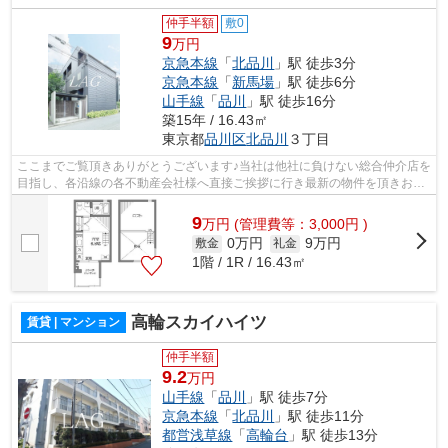
仲手半額
敷0
9
万円
京急本線
「
北品川
」駅 徒歩3分
京急本線
「
新馬場
」駅 徒歩6分
山手線
「
品川
」駅 徒歩16分
築15年 / 16.43㎡
東京都
品川区
北品川
３丁目
ここまでご覧頂きありがとうございます♪当社は他社に負けない総合仲介店を
目指し、各沿線の各不動産会社様へ直接ご挨拶に行き最新の物件を頂きお客
様へ提供しております！最新の情報は...
9
万
円
(管理費等：3,000円 )
0万円
9万円
敷金
礼金
1階 / 1R / 16.43㎡
高輪スカイハイツ
賃貸 | マンション
仲手半額
9.2
万円
山手線
「
品川
」駅 徒歩7分
京急本線
「
北品川
」駅 徒歩11分
都営浅草線
「
高輪台
」駅 徒歩13分