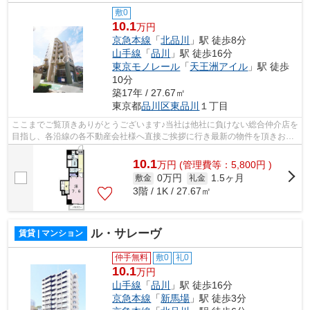
敷0
10.1
万円
京急本線
「
北品川
」駅 徒歩8分
山手線
「
品川
」駅 徒歩16分
東京モノレール
「
天王洲アイル
」駅 徒歩
10分
築17年 / 27.67㎡
東京都
品川区
東品川
１丁目
ここまでご覧頂きありがとうございます♪当社は他社に負けない総合仲介店を
目指し、各沿線の各不動産会社様へ直接ご挨拶に行き最新の物件を頂きお客
様へ提供しております！最新の情報は...
10.1
万
円
(管理費等：5,800円 )
0万円
1.5ヶ月
敷金
礼金
3階 / 1K / 27.67㎡
ル・サレーヴ
賃貸 | マンション
仲手無料
敷0
礼0
10.1
万円
山手線
「
品川
」駅 徒歩16分
京急本線
「
新馬場
」駅 徒歩3分