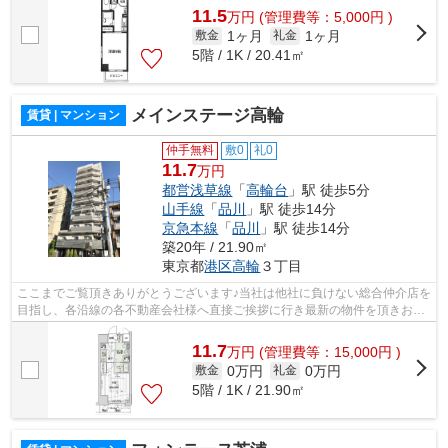
11.5
万
円
(管理費等：5,000円 )
1ヶ月
1ヶ月
敷金
礼金
5階 / 1K / 20.41㎡
メインステージ高輪
賃貸 | マンション
仲手無料
敷0
礼0
11.7
万円
都営浅草線
「
高輪台
」駅 徒歩5分
山手線
「
品川
」駅 徒歩14分
京急本線
「
品川
」駅 徒歩14分
築20年 / 21.90㎡
東京都
港区
高輪
３丁目
ここまでご覧頂きありがとうございます♪当社は他社に負けない総合仲介店を
目指し、各沿線の各不動産会社様へ直接ご挨拶に行き最新の物件を頂きお客
様へ提供しております！最新の情報は...
11.7
万
円
(管理費等：15,000円 )
0万円
0万円
敷金
礼金
5階 / 1K / 21.90㎡