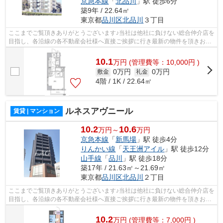
京急本線
「
北品川
」駅 徒歩6分
築9年 / 22.64㎡
東京都
品川区
北品川
３丁目
ここまでご覧頂きありがとうございます♪当社は他社に負けない総合仲介店を
目指し、各沿線の各不動産会社様へ直接ご挨拶に行き最新の物件を頂きお客
様へ提供しております！最新の情報は...
10.1
万
円
(管理費等：10,000円 )
0万円
0万円
敷金
礼金
4階 / 1K / 22.64㎡
ルネスアヴニール
賃貸 | マンション
10.2
10.6
万円～
万円
京急本線
「
新馬場
」駅 徒歩4分
りんかい線
「
天王洲アイル
」駅 徒歩12分
山手線
「
品川
」駅 徒歩18分
築17年 / 21.63㎡～21.69㎡
東京都
品川区
北品川
２丁目
ここまでご覧頂きありがとうございます♪当社は他社に負けない総合仲介店を
目指し、各沿線の各不動産会社様へ直接ご挨拶に行き最新の物件を頂きお客
様へ提供しております！最新の情報は...
10.2
万
円
(管理費等：7,000円 )