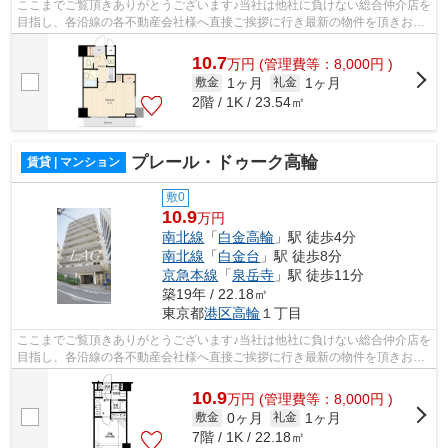
ここまでご覧頂きありがとうございます♪当社は他社に負けない総合仲介店を
目指し、各沿線の各不動産会社様へ直接ご挨拶に行き最新の物件を頂きお客
様へ提供しております！最新の情報は...
10.7
万
円
(管理費等：8,000円 )
1ヶ月
1ヶ月
敷金
礼金
2階 / 1K / 23.54㎡
プレール・ドゥーク高輪
賃貸 | マンション
敷0
10.9
万円
南北線
「
白金高輪
」駅 徒歩4分
南北線
「
白金台
」駅 徒歩8分
京急本線
「
泉岳寺
」駅 徒歩11分
築19年 / 22.18㎡
東京都
港区
高輪
１丁目
ここまでご覧頂きありがとうございます♪当社は他社に負けない総合仲介店を
目指し、各沿線の各不動産会社様へ直接ご挨拶に行き最新の物件を頂きお客
様へ提供しております！最新の情報は...
10.9
万
円
(管理費等：8,000円 )
0ヶ月
1ヶ月
敷金
礼金
7階 / 1K / 22.18㎡