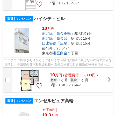
4階 / 1R / 15.40㎡
ハイシティビル
賃貸 | マンション
10
万円
南北線
「
白金高輪
」駅 徒歩9分
南北線
「
白金台
」駅 徒歩15分
日比谷線
「
広尾
」駅 徒歩15分
築46年 / 23.64㎡
東京都
港区
白金
３丁目
ここまでご覧頂きありがとうございます♪当社は他社に負けない総合仲介店を
目指し、各沿線の各不動産会社様へ直接ご挨拶に行き最新の物件を頂きお客
様へ提供しております！最新の情報は...
10
万
円
(管理費等：5,000円 )
1ヶ月
1ヶ月
敷金
礼金
3階 / 1DK / 23.64㎡
エンゼルピュア高輪
賃貸 | マンション
仲手無料
10.3
万円