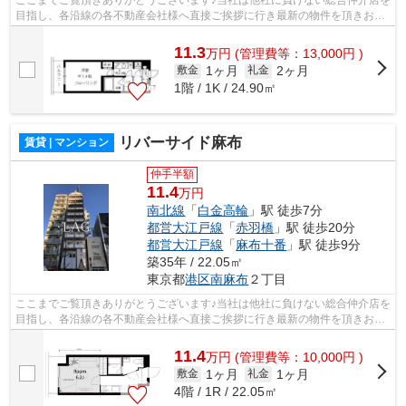
ここまでご覧頂きありがとうございます♪当社は他社に負けない総合仲介店を
目指し、各沿線の各不動産会社様へ直接ご挨拶に行き最新の物件を頂きお客
様へ提供しております！最新の情報は...
11.3
万
円
(管理費等：13,000円 )
1ヶ月
2ヶ月
敷金
礼金
1階 / 1K / 24.90㎡
リバーサイド麻布
賃貸 | マンション
仲手半額
11.4
万円
南北線
「
白金高輪
」駅 徒歩7分
都営大江戸線
「
赤羽橋
」駅 徒歩20分
都営大江戸線
「
麻布十番
」駅 徒歩9分
築35年 / 22.05㎡
東京都
港区
南麻布
２丁目
ここまでご覧頂きありがとうございます♪当社は他社に負けない総合仲介店を
目指し、各沿線の各不動産会社様へ直接ご挨拶に行き最新の物件を頂きお客
様へ提供しております！最新の情報は...
11.4
万
円
(管理費等：10,000円 )
1ヶ月
1ヶ月
敷金
礼金
4階 / 1R / 22.05㎡