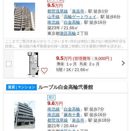
9.5
万円
都営浅草線
「
泉岳寺
」駅 徒歩1分
山手線
「
高輪ゲートウェイ
」駅 徒歩6分
南北線
「
白金高輪
」駅 徒歩16分
築23年 / 21.66㎡
東京都
港区
高輪
２丁目
ここまでご覧頂きありがとうございます♪当社は他社に負けない総合仲介店を
目指し、各沿線の各不動産会社様へ直接ご挨拶に行き最新の物件を頂きお客
様へ提供しております！最新の情報は...
9.5
万
円
(管理費等：9,000円 )
1ヶ月
2ヶ月
敷金
礼金
5階 / 1K / 21.66㎡
ルーブル白金高輪弐番館
賃貸 | マンション
敷0
9.6
万円
南北線
「
白金高輪
」駅 徒歩7分
南北線
「
麻布十番
」駅 徒歩16分
都営浅草線
「
泉岳寺
」駅 徒歩18分
築21年 / 20.44㎡