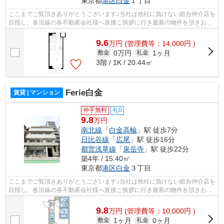
東京都
港区
白金
１丁目
ここまでご覧頂きありがとうございます♪当社は他社に負けない総合仲介店を
目指し、各沿線の各不動産会社様へ直接ご挨拶に行き最新の物件を頂きお客
様へ提供しております！最新の情報は...
9.6
万
円
(管理費等：14,000円 )
0万円
1ヶ月
敷金
礼金
3階 / 1K / 20.44㎡
Ferie白金
賃貸 | マンション
仲手無料
礼0
9.8
万円
南北線
「
白金高輪
」駅 徒歩7分
日比谷線
「
広尾
」駅 徒歩16分
都営浅草線
「
泉岳寺
」駅 徒歩22分
築4年 / 15.40㎡
東京都
港区
白金
３丁目
ここまでご覧頂きありがとうございます♪当社は他社に負けない総合仲介店を
目指し、各沿線の各不動産会社様へ直接ご挨拶に行き最新の物件を頂きお客
様へ提供しております！最新の情報は...
9.8
万
円
(管理費等：10,000円 )
1ヶ月
0ヶ月
敷金
礼金