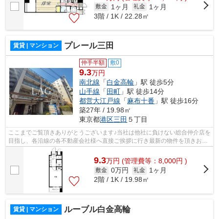
1ヶ月
1ヶ月
敷金
礼金
3階 / 1K / 22.28㎡
プレール三田
賃貸 | マンション
仲手半額
敷0
9.3
万円
南北線
「
白金高輪
」駅 徒歩5分
山手線
「
田町
」駅 徒歩14分
都営大江戸線
「
麻布十番
」駅 徒歩16分
築27年 / 19.98㎡
東京都
港区
三田
５丁目
ここまでご覧頂きありがとうございます♪当社は他社に負けない総合仲介店を
目指し、各沿線の各不動産会社様へ直接ご挨拶に行き最新の物件を頂きお客
様へ提供しております！最新の情報は...
9.3
万
円
(管理費等：8,000円 )
0万円
1ヶ月
敷金
礼金
2階 / 1K / 19.98㎡
ルーブル白金高輪
賃貸 | マンション