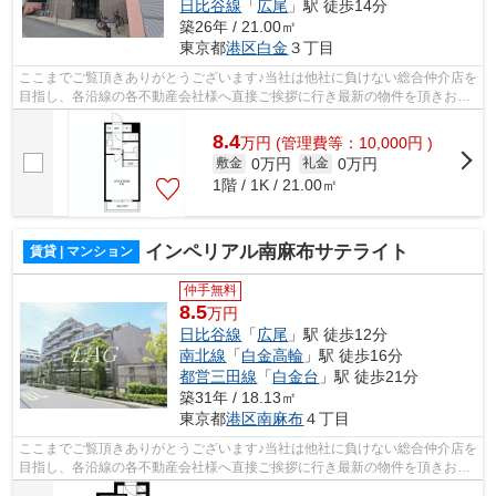
日比谷線
「
広尾
」駅 徒歩14分
築26年 / 21.00㎡
東京都
港区
白金
３丁目
ここまでご覧頂きありがとうございます♪当社は他社に負けない総合仲介店を
目指し、各沿線の各不動産会社様へ直接ご挨拶に行き最新の物件を頂きお客
様へ提供しております！最新の情報は...
8.4
万
円
(管理費等：10,000円 )
0万円
0万円
敷金
礼金
1階 / 1K / 21.00㎡
インペリアル南麻布サテライト
賃貸 | マンション
仲手無料
8.5
万円
日比谷線
「
広尾
」駅 徒歩12分
南北線
「
白金高輪
」駅 徒歩16分
都営三田線
「
白金台
」駅 徒歩21分
築31年 / 18.13㎡
東京都
港区
南麻布
４丁目
ここまでご覧頂きありがとうございます♪当社は他社に負けない総合仲介店を
目指し、各沿線の各不動産会社様へ直接ご挨拶に行き最新の物件を頂きお客
様へ提供しております！最新の情報は...