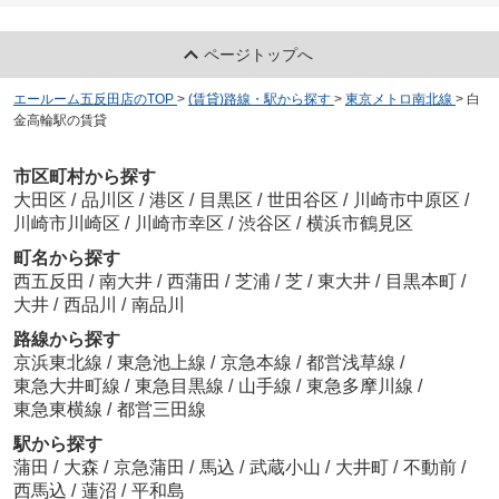
ページトップへ
エールーム五反田店のTOP
>
(賃貸)路線・駅から探す
>
東京メトロ南北線
>
白
金高輪駅の賃貸
市区町村から探す
大田区
/
品川区
/
港区
/
目黒区
/
世田谷区
/
川崎市中原区
/
川崎市川崎区
/
川崎市幸区
/
渋谷区
/
横浜市鶴見区
町名から探す
西五反田
/
南大井
/
西蒲田
/
芝浦
/
芝
/
東大井
/
目黒本町
/
大井
/
西品川
/
南品川
路線から探す
京浜東北線
/
東急池上線
/
京急本線
/
都営浅草線
/
東急大井町線
/
東急目黒線
/
山手線
/
東急多摩川線
/
東急東横線
/
都営三田線
駅から探す
蒲田
/
大森
/
京急蒲田
/
馬込
/
武蔵小山
/
大井町
/
不動前
/
西馬込
/
蓮沼
/
平和島