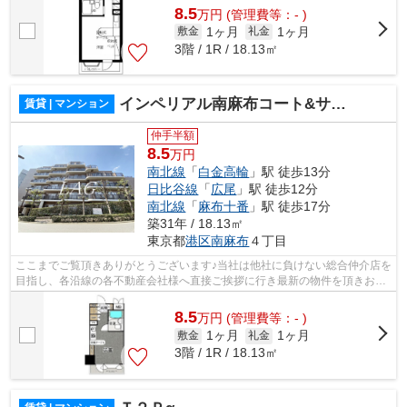
8.5
万
円
(管理費等：- )
1ヶ月
1ヶ月
敷金
礼金
3階 / 1R / 18.13㎡
インペリアル南麻布コート&サテライト
賃貸 | マンション
仲手半額
8.5
万円
南北線
「
白金高輪
」駅 徒歩13分
日比谷線
「
広尾
」駅 徒歩12分
南北線
「
麻布十番
」駅 徒歩17分
築31年 / 18.13㎡
東京都
港区
南麻布
４丁目
ここまでご覧頂きありがとうございます♪当社は他社に負けない総合仲介店を
目指し、各沿線の各不動産会社様へ直接ご挨拶に行き最新の物件を頂きお客
様へ提供しております！最新の情報は...
8.5
万
円
(管理費等：- )
1ヶ月
1ヶ月
敷金
礼金
3階 / 1R / 18.13㎡