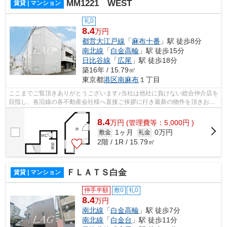
MM1221 WEST
賃貸 | マンション
礼0
8.4
万円
都営大江戸線
「
麻布十番
」駅 徒歩8分
南北線
「
白金高輪
」駅 徒歩15分
日比谷線
「
広尾
」駅 徒歩18分
築16年 / 15.79㎡
東京都
港区
南麻布
１丁目
ここまでご覧頂きありがとうございます♪当社は他社に負けない総合仲介店を
目指し、各沿線の各不動産会社様へ直接ご挨拶に行き最新の物件を頂きお客
様へ提供しております！最新の情報は...
8.4
万
円
(管理費等：5,000円 )
1ヶ月
0万円
敷金
礼金
2階 / 1R / 15.79㎡
ＦＬＡＴＳ白金
賃貸 | マンション
仲手半額
敷0
礼0
8.4
万円
南北線
「
白金高輪
」駅 徒歩7分
南北線
「
白金台
」駅 徒歩11分