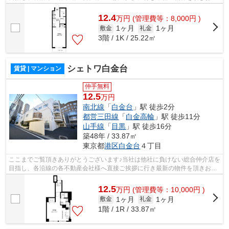
様へ提供しております！最新の情報は...
12.4
万
円
(管理費等：8,000円 )
1ヶ月
1ヶ月
敷金
礼金
3階 / 1K / 25.22㎡
シェトワ白金台
賃貸 | マンション
仲手無料
12.5
万円
南北線
「
白金台
」駅 徒歩2分
都営三田線
「
白金高輪
」駅 徒歩11分
山手線
「
目黒
」駅 徒歩16分
築48年 / 33.87㎡
東京都
港区
白金台
４丁目
ここまでご覧頂きありがとうございます♪当社は他社に負けない総合仲介店を
目指し、各沿線の各不動産会社様へ直接ご挨拶に行き最新の物件を頂きお客
様へ提供しております！最新の情報は...
12.5
万
円
(管理費等：10,000円 )
1ヶ月
1ヶ月
敷金
礼金
1階 / 1R / 33.87㎡