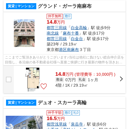
グランド・ガーラ南麻布
賃貸 | マンション
仲手無料
敷0
14.8
万円
都営三田線
「
白金高輪
」駅 徒歩9分
南北線
「
麻布十番
」駅 徒歩17分
都営三田線
「
白金台
」駅 徒歩17分
築23年 / 29.19㎡
東京都
港区
南麻布
３丁目
ここまでご覧頂きありがとうございます♪当社は他社に負けない総合仲介店を
目指し、各沿線の各不動産会社様へ直接ご挨拶に行き最新の物件を頂きお客
様へ提供しております！最新の情報は...
14.8
万
円
(管理費等：10,000円 )
0万円
1ヶ月
敷金
礼金
4階 / 1K / 29.19㎡
デュオ・スカーラ高輪
賃貸 | マンション
仲手半額
敷0
礼0
16.5
万円
都営浅草線
「
泉岳寺
」駅 徒歩6分