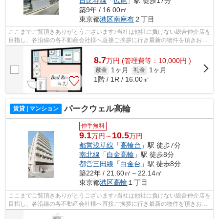
日比谷線
「
広尾
」駅 徒歩17分
築9年 / 16.00㎡
東京都
港区
南麻布
２丁目
ここまでご覧頂きありがとうございます♪当社は他社に負けない総合仲介店を
目指し、各沿線の各不動産会社様へ直接ご挨拶に行き最新の物件を頂きお客
様へ提供しております！最新の情報は...
8.7
万
円
(管理費等：10,000円 )
1ヶ月
1ヶ月
敷金
礼金
1階 / 1R / 16.00㎡
パークウェル高輪
賃貸 | マンション
仲手無料
9.1
10.5
万円～
万円
都営浅草線
「
高輪台
」駅 徒歩7分
南北線
「
白金高輪
」駅 徒歩8分
都営三田線
「
白金台
」駅 徒歩8分
築22年 / 21.60㎡～22.14㎡
東京都
港区
高輪
１丁目
ここまでご覧頂きありがとうございます♪当社は他社に負けない総合仲介店を
目指し、各沿線の各不動産会社様へ直接ご挨拶に行き最新の物件を頂きお客
様へ提供しております！最新の情報は...