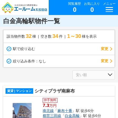
閲覧履歴
お気に入り
メニュー
0
0
白金高輪駅物件一覧
32
34
1～30
該当物件数
棟
空き数
件
棟を表示
駅で絞り込む
変更
変更
絞り込み条件：
なし
シティプラザ南麻布
賃貸 | マンション
仲手無料
7.3
万円
南北線
「
麻布十番
」駅 徒歩6分
都営三田線
「
白金高輪
」駅 徒歩6分