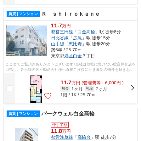
Ｒ ｓｈｉｒｏｋａｎｅ
賃貸 | マンション
11.7
万円
都営三田線
「
白金高輪
」駅 徒歩8分
日比谷線
「
広尾
」駅 徒歩15分
山手線
「
恵比寿
」駅 徒歩20分
築6年 / 25.70㎡
東京都
港区
白金
３丁目
ここまでご覧頂きありがとうございます♪当社は他社に負けない総合仲介店を
目指し、各沿線の各不動産会社様へ直接ご挨拶に行き最新の物件を頂きお客
様へ提供しております！最新の情報は...
11.7
万
円
(管理費等：6,000円 )
1ヶ月
2ヶ月
敷金
礼金
1階 / 1K / 25.70㎡
パークウェル白金高輪
賃貸 | マンション
仲手半額
11.8
万円
都営浅草線
「
高輪台
」駅 徒歩7分