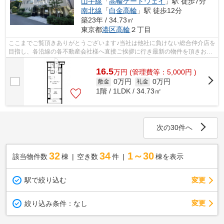
山手線
「
高輪ゲートウェイ
」駅 徒歩7分
南北線
「
白金高輪
」駅 徒歩12分
築23年 / 34.73㎡
東京都
港区
高輪
２丁目
ここまでご覧頂きありがとうございます♪当社は他社に負けない総合仲介店を
目指し、各沿線の各不動産会社様へ直接ご挨拶に行き最新の物件を頂きお客
様へ提供しております！最新の情報は...
16.5
万
円
(管理費等：5,000円 )
0万円
0万円
敷金
礼金
1階 / 1LDK / 34.73㎡
次の30件へ
32
34
1～30
該当物件数
棟
空き数
件
棟を表示
駅で絞り込む
変更
変更
絞り込み条件：
なし