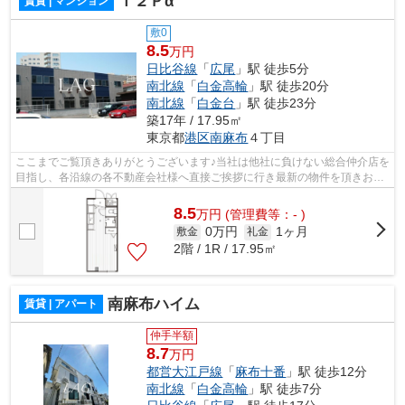
Ｔ２Ｐα
賃貸 | マンション
敷0
8.5
万円
日比谷線
「
広尾
」駅 徒歩5分
南北線
「
白金高輪
」駅 徒歩20分
南北線
「
白金台
」駅 徒歩23分
築17年 / 17.95㎡
東京都
港区
南麻布
４丁目
ここまでご覧頂きありがとうございます♪当社は他社に負けない総合仲介店を
目指し、各沿線の各不動産会社様へ直接ご挨拶に行き最新の物件を頂きお客
様へ提供しております！最新の情報は...
8.5
万
円
(管理費等：- )
0万円
1ヶ月
敷金
礼金
2階 / 1R / 17.95㎡
南麻布ハイム
賃貸 | アパート
仲手半額
8.7
万円
都営大江戸線
「
麻布十番
」駅 徒歩12分
南北線
「
白金高輪
」駅 徒歩7分