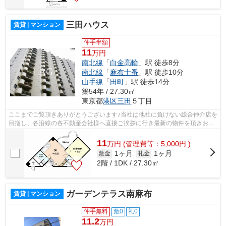
三田ハウス
賃貸 | マンション
仲手半額
11
万円
南北線
「
白金高輪
」駅 徒歩8分
南北線
「
麻布十番
」駅 徒歩10分
山手線
「
田町
」駅 徒歩14分
築54年 / 27.30㎡
東京都
港区
三田
５丁目
ここまでご覧頂きありがとうございます♪当社は他社に負けない総合仲介店を
目指し、各沿線の各不動産会社様へ直接ご挨拶に行き最新の物件を頂きお客
様へ提供しております！最新の情報は...
11
万
円
(管理費等：5,000円 )
1ヶ月
1ヶ月
敷金
礼金
2階 / 1DK / 27.30㎡
ガーデンテラス南麻布
賃貸 | マンション
仲手無料
敷0
礼0
11.2
万円