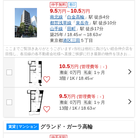
仲手無料
敷0
9.5
10.5
万円～
万円
南北線
「
白金高輪
」駅 徒歩4分
都営浅草線
「
泉岳寺
」駅 徒歩10分
山手線
「
田町
」駅 徒歩17分
築25年 / 18.45㎡～18.63㎡
東京都
港区
三田
５丁目
ここまでご覧頂きありがとうございます♪当社は他社に負けない総合仲介店を
目指し、各沿線の各不動産会社様へ直接ご挨拶に行き最新の物件を頂きお客
様へ提供しております！最新の情報は...
10.5
万
円
(管理費等：- )
0万円
1ヶ月
敷金
礼金
3階 / 1K / 18.45㎡
9.5
万
円
(管理費等：- )
0万円
1ヶ月
敷金
礼金
13階 / 1K / 18.63㎡
グランド・ガーラ高輪
賃貸 | マンション
仲手半額