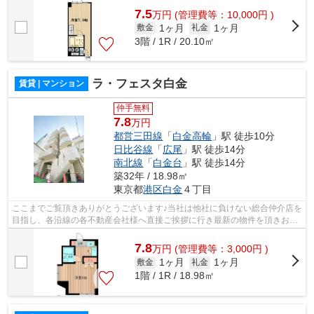
7.5
万
円
(管理費等：10,000円 )
1ヶ月
1ヶ月
敷金
礼金
3階 / 1R / 20.10㎡
ラ・フェスタ白金
賃貸 | マンション
仲手無料
7.8
万円
都営三田線
「
白金高輪
」駅 徒歩10分
日比谷線
「
広尾
」駅 徒歩14分
南北線
「
白金台
」駅 徒歩14分
築32年 / 18.98㎡
東京都
港区
白金
４丁目
ここまでご覧頂きありがとうございます♪当社は他社に負けない総合仲介店を
目指し、各沿線の各不動産会社様へ直接ご挨拶に行き最新の物件を頂きお客
様へ提供しております！最新の情報は...
7.8
万
円
(管理費等：3,000円 )
1ヶ月
1ヶ月
敷金
礼金
1階 / 1R / 18.98㎡