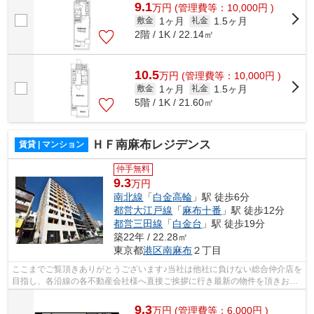
9.1
万
円
(管理費等：10,000円 )
1ヶ月
1.5ヶ月
敷金
礼金
2階 / 1K / 22.14㎡
10.5
万
円
(管理費等：10,000円 )
1ヶ月
1.5ヶ月
敷金
礼金
5階 / 1K / 21.60㎡
ＨＦ南麻布レジデンス
賃貸 | マンション
仲手無料
9.3
万円
南北線
「
白金高輪
」駅 徒歩6分
都営大江戸線
「
麻布十番
」駅 徒歩12分
都営三田線
「
白金台
」駅 徒歩19分
築22年 / 22.28㎡
東京都
港区
南麻布
２丁目
ここまでご覧頂きありがとうございます♪当社は他社に負けない総合仲介店を
目指し、各沿線の各不動産会社様へ直接ご挨拶に行き最新の物件を頂きお客
様へ提供しております！最新の情報は...
9.3
万
円
(管理費等：6,000円 )