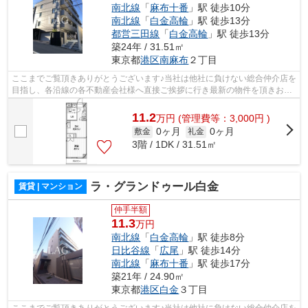
南北線
「
麻布十番
」駅 徒歩10分
南北線
「
白金高輪
」駅 徒歩13分
都営三田線
「
白金高輪
」駅 徒歩13分
築24年 / 31.51㎡
東京都
港区
南麻布
２丁目
ここまでご覧頂きありがとうございます♪当社は他社に負けない総合仲介店を
目指し、各沿線の各不動産会社様へ直接ご挨拶に行き最新の物件を頂きお客
様へ提供しております！最新の情報は...
11.2
万
円
(管理費等：3,000円 )
0ヶ月
0ヶ月
敷金
礼金
3階 / 1DK / 31.51㎡
ラ・グランドゥール白金
賃貸 | マンション
仲手半額
11.3
万円
南北線
「
白金高輪
」駅 徒歩8分
日比谷線
「
広尾
」駅 徒歩14分
南北線
「
麻布十番
」駅 徒歩17分
築21年 / 24.90㎡
東京都
港区
白金
３丁目