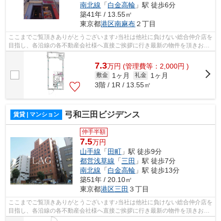
南北線
「
白金高輪
」駅 徒歩6分
築41年 / 13.55㎡
東京都
港区
南麻布
２丁目
ここまでご覧頂きありがとうございます♪当社は他社に負けない総合仲介店を
目指し、各沿線の各不動産会社様へ直接ご挨拶に行き最新の物件を頂きお客
様へ提供しております！最新の情報は...
7.3
万
円
(管理費等：2,000円 )
1ヶ月
1ヶ月
敷金
礼金
3階 / 1R / 13.55㎡
弓和三田ビジデンス
賃貸 | マンション
仲手半額
7.5
万円
山手線
「
田町
」駅 徒歩9分
都営浅草線
「
三田
」駅 徒歩7分
南北線
「
白金高輪
」駅 徒歩13分
築51年 / 20.10㎡
東京都
港区
三田
３丁目
ここまでご覧頂きありがとうございます♪当社は他社に負けない総合仲介店を
目指し、各沿線の各不動産会社様へ直接ご挨拶に行き最新の物件を頂きお客
様へ提供しております！最新の情報は...