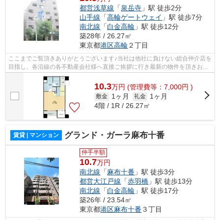
都営浅草線
「
泉岳寺
」駅 徒歩2分
山手線
「
高輪ゲートウェイ
」駅 徒歩7分
南北線
「
白金高輪
」駅 徒歩12分
築28年 / 26.27㎡
東京都
港区
高輪
２丁目
ここまでご覧頂きありがとうございます♪当社は他社に負けない総合仲介店を
目指し、各沿線の各不動産会社様へ直接ご挨拶に行き最新の物件を頂きお客
様へ提供しております！最新の情報は...
10.3
万
円
(管理費等：7,000円 )
1ヶ月
1ヶ月
敷金
礼金
4階 / 1R / 26.27㎡
グランド・ガーラ麻布十番
賃貸 | マンション
仲手半額
10.7
万円
南北線
「
麻布十番
」駅 徒歩3分
都営大江戸線
「
赤羽橋
」駅 徒歩13分
南北線
「
白金高輪
」駅 徒歩17分
築26年 / 23.54㎡
東京都
港区
麻布十番
３丁目