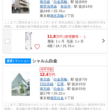
南北線
「
白金高輪
」駅 徒歩8分
都営浅草線
「
泉岳寺
」駅 徒歩14分
築24年 / 25.76㎡
東京都
港区
高輪
２丁目
ここまでご覧頂きありがとうございます♪当社は他社に負けない総合仲介店を
目指し、各沿線の各不動産会社様へ直接ご挨拶に行き最新の物件を頂きお客
様へ提供しております！最新の情報は...
11.8
万
円
(管理費等：- )
1ヶ月
1ヶ月
敷金
礼金
4階 / 1K / 25.76㎡
シャルム白金
賃貸 | マンション
仲手半額
12.4
万円
南北線
「
白金高輪
」駅 徒歩7分
日比谷線
「
広尾
」駅 徒歩15分
南北線
「
白金台
」駅 徒歩15分
築17年 / 25.22㎡
東京都
港区
白金
３丁目
ここまでご覧頂きありがとうございます♪当社は他社に負けない総合仲介店を
目指し、各沿線の各不動産会社様へ直接ご挨拶に行き最新の物件を頂きお客