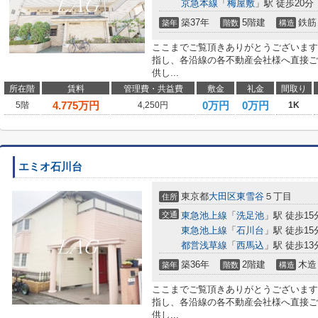
京急本線
「
梅屋敷
」駅 徒歩20分
築37年
5階建
鉄筋
築年
階数
構造
ここまでご覧頂きありがとうございます
指し、各沿線の各不動産会社様へ直接ご
供し...
所在階
賃料
管理費・共益費
敷金
礼金
間取り
4.775
万円
0万円
0万円
5階
4,250円
1K
エミオ石川台
東京都
大田区
東雪谷
５丁目
住所
交通
東急池上線
「
洗足池
」駅 徒歩15
東急池上線
「
石川台
」駅 徒歩15
都営浅草線
「
西馬込
」駅 徒歩13
築36年
2階建
木造
築年
階数
構造
ここまでご覧頂きありがとうございます
指し、各沿線の各不動産会社様へ直接ご
供し...