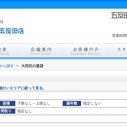
営業時間
域から探す
>
大田区の賃貸
細かいエリアに絞って見る。
面積
下限なし～上限なし
築年数
指定しない
間取り
指定なし