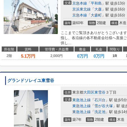
交通
京急本線
「
平和島
」駅 徒歩13分
京浜東北線
「
大森
」駅 徒歩16分
京急本線
「
大森町
」駅 徒歩16分
築60年
2階建
木造
築年
階数
構造
ここまでご覧頂きありがとうございます
指し、各沿線の各不動産会社様へ直接ご
供し...
所在階
賃料
管理費・共益費
敷金
礼金
間取り
5.1
万円
0万円
0万円
2階
2,000円
1R
グランドソレイユ東雪谷
東京都
大田区
東雪谷
３丁目
住所
交通
東急池上線
「
石川台
」駅 徒歩5分
東急池上線
「
雪が谷大塚
」駅 徒
東急池上線
「
洗足池
」駅 徒歩14
築7年
2階建
木造
築年
階数
構造