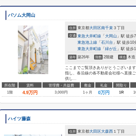
パソム大岡山
東京都
大田区
南千束
３丁目
住所
交通
東急大井町線
「
大岡山
」駅 徒歩
東急池上線
「
石川台
」駅 徒歩10
東急大井町線
「
緑が丘
」駅 徒歩1
築26年
2階建
木造
築年
階数
構造
ここまでご覧頂きありがとうございます
指し、各沿線の各不動産会社様へ直接ご
供し...
所在階
賃料
管理費・共益費
敷金
礼金
間取り
4.9
万円
0万円
1階
3,000円
1ヶ月
1R
1
ハイツ藤森
東京都
大田区
大森西
１丁目
住所