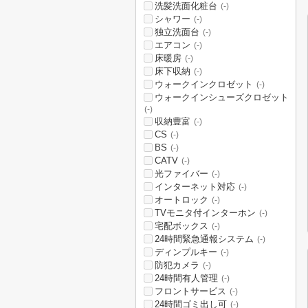
洗髪洗面化粧台
(-)
シャワー
(-)
独立洗面台
(-)
エアコン
(-)
床暖房
(-)
床下収納
(-)
ウォークインクロゼット
(-)
ウォークインシューズクロゼット
(-)
収納豊富
(-)
CS
(-)
BS
(-)
CATV
(-)
光ファイバー
(-)
インターネット対応
(-)
オートロック
(-)
TVモニタ付インターホン
(-)
宅配ボックス
(-)
24時間緊急通報システム
(-)
ディンプルキー
(-)
防犯カメラ
(-)
24時間有人管理
(-)
フロントサービス
(-)
24時間ゴミ出し可
(-)