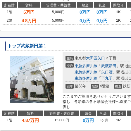
所在階
賃料
管理費・共益費
敷金
礼金
間取り
5
万円
0万円
0万円
1階
5,000円
1K
4.8
万円
0万円
0万円
2階
5,000円
1K
トップ武蔵新田第１
東京都
大田区
矢口
２丁目
住所
交通
東急多摩川線
「
武蔵新田
」駅 徒
東急多摩川線
「
矢口渡
」駅 徒歩1
東急多摩川線
「
下丸子
」駅 徒歩1
築38年
4階建
鉄筋
築年
階数
構造
ここまでご覧頂きありがとうございます
指し、各沿線の各不動産会社様へ直接ご
供し...
所在階
賃料
管理費・共益費
敷金
礼金
間取り
4.87
万円
0万円
1階
15,000円
1ヶ月
1R