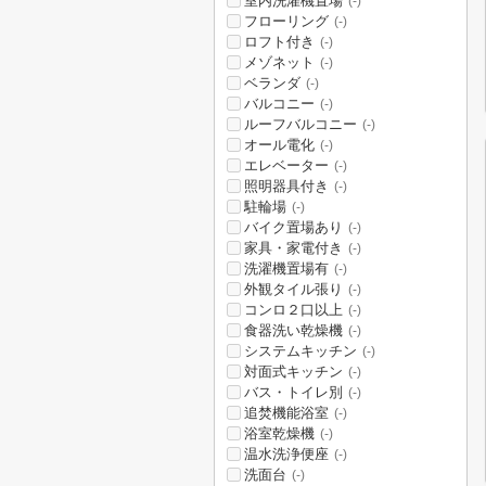
室内洗濯機置場
(-)
フローリング
(-)
ロフト付き
(-)
メゾネット
(-)
ベランダ
(-)
バルコニー
(-)
ルーフバルコニー
(-)
オール電化
(-)
エレベーター
(-)
照明器具付き
(-)
駐輪場
(-)
バイク置場あり
(-)
家具・家電付き
(-)
洗濯機置場有
(-)
外観タイル張り
(-)
コンロ２口以上
(-)
食器洗い乾燥機
(-)
システムキッチン
(-)
対面式キッチン
(-)
バス・トイレ別
(-)
追焚機能浴室
(-)
浴室乾燥機
(-)
温水洗浄便座
(-)
洗面台
(-)