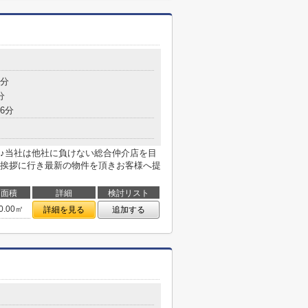
7分
分
6分
♪当社は他社に負けない総合仲介店を目
挨拶に行き最新の物件を頂きお客様へ提
面積
詳細
検討リスト
0.00㎡
詳細を見る
追加する