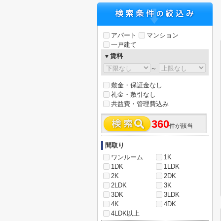
アパート
マンション
一戸建て
▼賃料
～
敷金・保証金なし
礼金・敷引なし
共益費・管理費込み
360
件が該当
間取り
ワンルーム
1K
1DK
1LDK
2K
2DK
2LDK
3K
3DK
3LDK
4K
4DK
4LDK以上