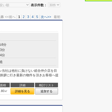
表示件数：
表示
<<前へ
1
2
3
4
5
次へ>>
最初
歩8分
3分
4分
造
♪当社は他社に負けない総合仲介店を目
挨拶に行き最新の物件を頂きお客様へ提
面積
詳細
検討リスト
8.80㎡
詳細を見る
追加する