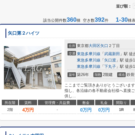
並び順：
360
392
1-30
該当公開件数
棟 空き数
件
棟
矢口第２ハイツ
東京都
大田区
矢口
２丁目
住所
交通
東急多摩川線
「
武蔵新田
」駅 徒
東急多摩川線
「
矢口渡
」駅 徒歩1
東急多摩川線
「
下丸子
」駅 徒歩1
築26年
2階建
鉄骨
築年
階数
構造
ここまでご覧頂きありがとうございます
指し、各沿線の各不動産会社様へ直接ご
供し...
所在階
賃料
管理費・共益費
敷金
礼金
間取り
4
万円
0万円
0万円
2階
-
1R