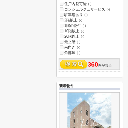
住戸内覧可能
(-)
コンシェルジュサービス
(-)
駐車場あり
(-)
2階以上
(-)
1階の物件
(-)
10階以上
(-)
20階以上
(-)
最上階
(-)
南向き
(-)
角部屋
(-)
360
件が該当
新着物件