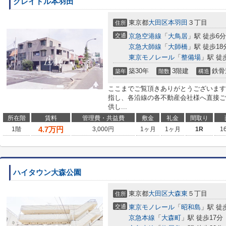
クレイドル本羽田
東京都
大田区
本羽田
３丁目
住所
交通
京急空港線
「
大鳥居
」駅 徒歩6分
京急大師線
「
大師橋
」駅 徒歩18
東京モノレール
「
整備場
」駅 徒
築30年
3階建
鉄骨
築年
階数
構造
ここまでご覧頂きありがとうございます
指し、各沿線の各不動産会社様へ直接ご
供し...
所在階
賃料
管理費・共益費
敷金
礼金
間取り
4.7
万円
1階
3,000円
1ヶ月
1ヶ月
1R
1
ハイタウン大森公園
東京都
大田区
大森東
５丁目
住所
交通
東京モノレール
「
昭和島
」駅 徒
京急本線
「
大森町
」駅 徒歩17分