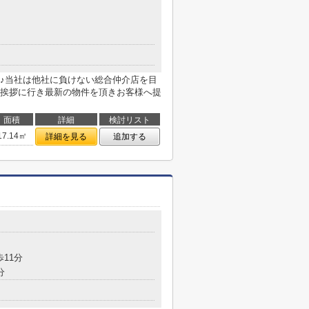
♪当社は他社に負けない総合仲介店を目
挨拶に行き最新の物件を頂きお客様へ提
面積
詳細
検討リスト
17.14㎡
詳細を見る
追加する
歩11分
分