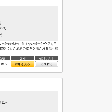
分
歩23分
造
♪当社は他社に負けない総合仲介店を目
挨拶に行き最新の物件を頂きお客様へ提
面積
詳細
検討リスト
6.96㎡
詳細を見る
追加する
歩11分