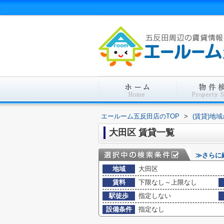
エールーム五反田店のTOP
>
(賃貸)地
大田区 賃貸一覧
≫さらに
地域
大田区
賃料
下限なし～上限なし
駅徒歩
指定しない
設備条件
指定なし