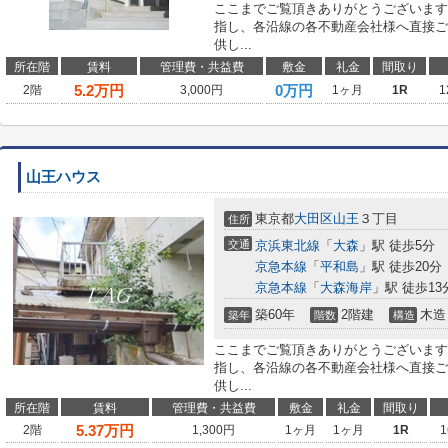
ここまでご覧頂きありがとうございます
指し、各沿線の各不動産会社様へ直接ご
供し...
所在階
賃料
管理費・共益費
敷金
礼金
間取り
5.2
万円
0万円
2階
3,000円
1ヶ月
1R
1
山王ハウス
東京都
大田区
山王
３丁目
住所
交通
京浜東北線
「
大森
」駅 徒歩5分
京急本線
「
平和島
」駅 徒歩20分
京急本線
「
大森海岸
」駅 徒歩13
築60年
2階建
木造
築年
階数
構造
ここまでご覧頂きありがとうございます
指し、各沿線の各不動産会社様へ直接ご
供し...
所在階
賃料
管理費・共益費
敷金
礼金
間取り
5.37
万円
2階
1,300円
1ヶ月
1ヶ月
1R
1