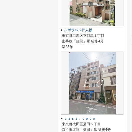
ルボラパン行人坂
東京都目黒区下目黒１丁目
山手線「目黒」駅 徒歩4分
築25年
ｃａｓａ．ｃｏｃｏ
東京都大田区蒲田５丁目
京浜東北線「蒲田」駅 徒歩4分