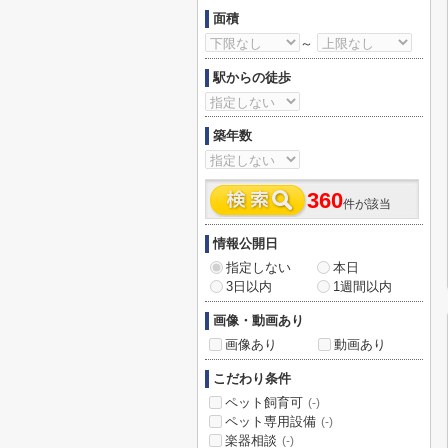
面積
～
駅からの徒歩
築年数
360
件が該当
情報公開日
指定しない
本日
3日以内
1週間以内
画像・動画あり
画像あり
動画あり
こだわり条件
ペット飼育可
(-)
ペット専用設備
(-)
楽器相談
(-)