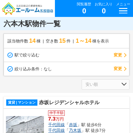
閲覧履歴
お気に入り
メニュー
0
0
六本木駅物件一覧
14
15
1～14
該当物件数
棟
空き数
件
棟を表示
駅で絞り込む
変更
変更
絞り込み条件：
なし
赤坂レジデンシャルホテル
賃貸 | マンション
仲手半額
7.3
万円
千代田線
「
赤坂
」駅 徒歩6分
千代田線
「
乃木坂
」駅 徒歩7分