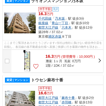
ライオンズマンション乃木坂
賃貸 | マンション
仲手半額
礼0
16.3
万円
千代田線
「
乃木坂
」駅 徒歩3分
銀座線
「
青山一丁目
」駅 徒歩10分
都営大江戸線
「
六本木
」駅 徒歩12分
築28年 / 37.02㎡
東京都
港区
赤坂
８丁目
ここまでご覧頂きありがとうございます♪当社は他社に負けない総合仲介店を
目指し、各沿線の各不動産会社様へ直接ご挨拶に行き最新の物件を頂きお客
様へ提供しております！最新の情報は...
16.3
万
円
(管理費等：10,000円 )
1ヶ月
0万円
敷金
礼金
1階 / 1DK / 37.02㎡
トウセン麻布十番
賃貸 | マンション
仲手半額
16.6
万円
都営大江戸線
「
麻布十番
」駅 徒歩2分
都営大江戸線
「
赤羽橋
」駅 徒歩13分