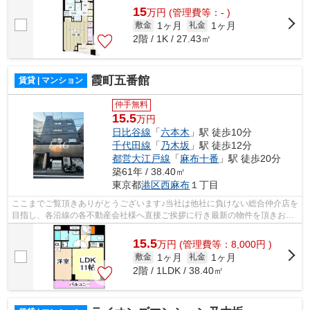
15
万
円
(管理費等：- )
1ヶ月
1ヶ月
敷金
礼金
2階 / 1K / 27.43㎡
霞町五番館
賃貸 | マンション
仲手無料
15.5
万円
日比谷線
「
六本木
」駅 徒歩10分
千代田線
「
乃木坂
」駅 徒歩12分
都営大江戸線
「
麻布十番
」駅 徒歩20分
築61年 / 38.40㎡
東京都
港区
西麻布
１丁目
ここまでご覧頂きありがとうございます♪当社は他社に負けない総合仲介店を
目指し、各沿線の各不動産会社様へ直接ご挨拶に行き最新の物件を頂きお客
様へ提供しております！最新の情報は...
15.5
万
円
(管理費等：8,000円 )
1ヶ月
1ヶ月
敷金
礼金
2階 / 1LDK / 38.40㎡