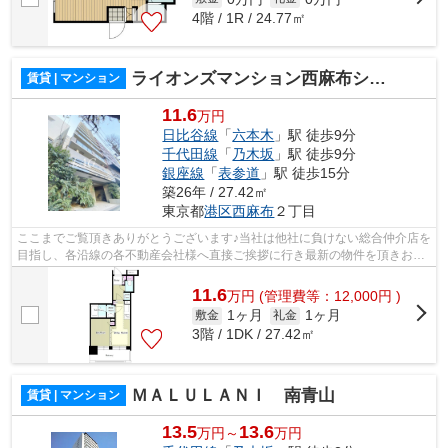
4階 / 1R / 24.77㎡
ライオンズマンション西麻布シティ
賃貸 | マンション
11.6
万円
日比谷線
「
六本木
」駅 徒歩9分
千代田線
「
乃木坂
」駅 徒歩9分
銀座線
「
表参道
」駅 徒歩15分
築26年 / 27.42㎡
東京都
港区
西麻布
２丁目
ここまでご覧頂きありがとうございます♪当社は他社に負けない総合仲介店を
目指し、各沿線の各不動産会社様へ直接ご挨拶に行き最新の物件を頂きお客
様へ提供しております！最新の情報は...
11.6
万
円
(管理費等：12,000円 )
1ヶ月
1ヶ月
敷金
礼金
3階 / 1DK / 27.42㎡
ＭＡＬＵＬＡＮＩ 南青山
賃貸 | マンション
13.5
13.6
万円～
万円