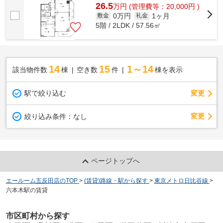
26.5
万
円
(管理費等：20,000円 )
0万円
1ヶ月
敷金
礼金
5階 / 2LDK / 57.56㎡
14
15
1～14
該当物件数
棟
空き数
件
棟を表示
駅で絞り込む
変更
変更
絞り込み条件：
なし
ページトップへ
エールーム五反田店のTOP
>
(賃貸)路線・駅から探す
>
東京メトロ日比谷線
>
六本木駅の賃貸
市区町村から探す