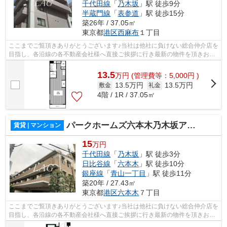
千代田線
「
乃木坂
」駅 徒歩9分
半蔵門線
「
表参道
」駅 徒歩15分
築26年 / 37.05㎡
東京都
港区
西麻布
１丁目
ここまでご覧頂きありがとうございます♪当社は他社に負けない総合仲介店を
目指し、各沿線の各不動産会社様へ直接ご挨拶に行き最新の物件を頂きお客
様へ提供しております！最新の情報は...
13.5
万
円
(管理費等：5,000円 )
13.5万円
13.5万円
敷金
礼金
4階 / 1R / 37.05㎡
パークホームズ六本木乃木坂アーバンレジデンス
賃貸 | マンション
15
万円
千代田線
「
乃木坂
」駅 徒歩3分
日比谷線
「
六本木
」駅 徒歩10分
銀座線
「
青山一丁目
」駅 徒歩11分
築20年 / 27.43㎡
東京都
港区
六本木
７丁目
ここまでご覧頂きありがとうございます♪当社は他社に負けない総合仲介店を
目指し、各沿線の各不動産会社様へ直接ご挨拶に行き最新の物件を頂きお客
様へ提供しております！最新の情報は...