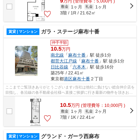
9
万
円
(管理費等：5,000円 )
1ヶ月
1ヶ月
敷金
礼金
3階 / 1R / 21.62㎡
ガラ・ステージ麻布十番
賃貸 | マンション
仲手半額
10.5
万円
南北線
「
麻布十番
」駅 徒歩1分
都営大江戸線
「
麻布十番
」駅 徒歩1分
日比谷線
「
六本木
」駅 徒歩16分
築25年 / 22.41㎡
東京都
港区
麻布十番
２丁目
ここまでご覧頂きありがとうございます♪当社は他社に負けない総合仲介店を
目指し、各沿線の各不動産会社様へ直接ご挨拶に行き最新の物件を頂きお客
様へ提供しております！最新の情報は...
10.5
万
円
(管理費等：10,000円 )
1ヶ月
2ヶ月
敷金
礼金
7階 / 1K / 22.41㎡
グランド・ガーラ西麻布
賃貸 | マンション