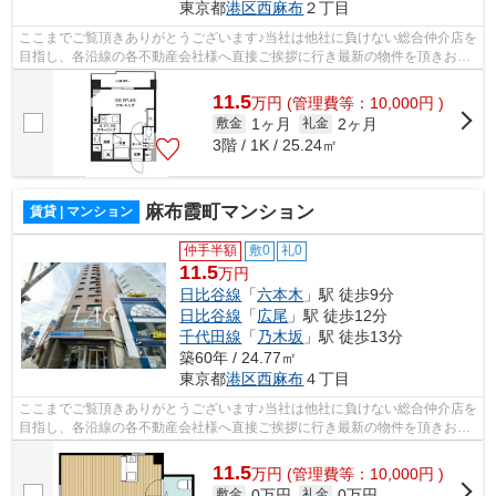
東京都
港区
西麻布
２丁目
ここまでご覧頂きありがとうございます♪当社は他社に負けない総合仲介店を
目指し、各沿線の各不動産会社様へ直接ご挨拶に行き最新の物件を頂きお客
様へ提供しております！最新の情報は...
11.5
万
円
(管理費等：10,000円 )
1ヶ月
2ヶ月
敷金
礼金
3階 / 1K / 25.24㎡
麻布霞町マンション
賃貸 | マンション
仲手半額
敷0
礼0
11.5
万円
日比谷線
「
六本木
」駅 徒歩9分
日比谷線
「
広尾
」駅 徒歩12分
千代田線
「
乃木坂
」駅 徒歩13分
築60年 / 24.77㎡
東京都
港区
西麻布
４丁目
ここまでご覧頂きありがとうございます♪当社は他社に負けない総合仲介店を
目指し、各沿線の各不動産会社様へ直接ご挨拶に行き最新の物件を頂きお客
様へ提供しております！最新の情報は...
11.5
万
円
(管理費等：10,000円 )
0万円
0万円
敷金
礼金