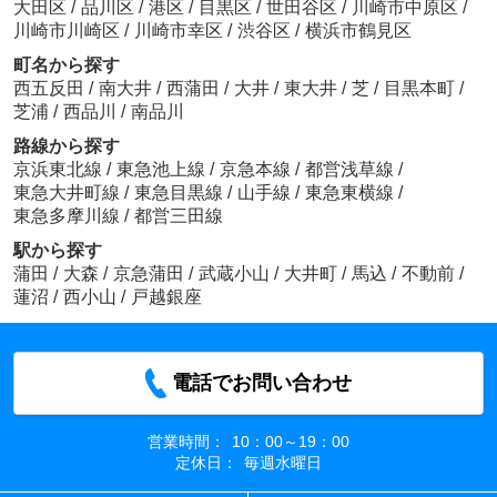
大田区
/
品川区
/
港区
/
目黒区
/
世田谷区
/
川崎市中原区
/
川崎市川崎区
/
川崎市幸区
/
渋谷区
/
横浜市鶴見区
町名から探す
西五反田
/
南大井
/
西蒲田
/
大井
/
東大井
/
芝
/
目黒本町
/
芝浦
/
西品川
/
南品川
路線から探す
京浜東北線
/
東急池上線
/
京急本線
/
都営浅草線
/
東急大井町線
/
東急目黒線
/
山手線
/
東急東横線
/
東急多摩川線
/
都営三田線
駅から探す
蒲田
/
大森
/
京急蒲田
/
武蔵小山
/
大井町
/
馬込
/
不動前
/
蓮沼
/
西小山
/
戸越銀座
電話でお問い合わせ
営業時間：
10：00～19：00
定休日：
毎週水曜日