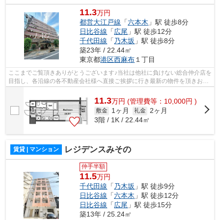
11.3
万円
都営大江戸線
「
六本木
」駅 徒歩8分
日比谷線
「
広尾
」駅 徒歩12分
千代田線
「
乃木坂
」駅 徒歩8分
築23年 / 22.44㎡
東京都
港区
西麻布
１丁目
ここまでご覧頂きありがとうございます♪当社は他社に負けない総合仲介店を
目指し、各沿線の各不動産会社様へ直接ご挨拶に行き最新の物件を頂きお客
様へ提供しております！最新の情報は...
11.3
万
円
(管理費等：10,000円 )
1ヶ月
2ヶ月
敷金
礼金
3階 / 1K / 22.44㎡
レジデンスみその
賃貸 | マンション
仲手半額
11.5
万円
千代田線
「
乃木坂
」駅 徒歩9分
日比谷線
「
六本木
」駅 徒歩12分
日比谷線
「
広尾
」駅 徒歩15分
築13年 / 25.24㎡