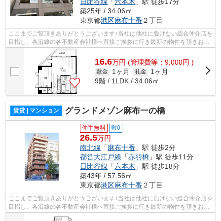
日比谷線
「
六本木
」駅 徒歩17分
築25年 / 34.06㎡
東京都
港区
麻布十番
２丁目
ここまでご覧頂きありがとうございます♪当社は他社に負けない総合仲介店を
目指し、各沿線の各不動産会社様へ直接ご挨拶に行き最新の物件を頂きお客
様へ提供しております！最新の情報は...
16.6
万
円
(管理費等：9,000円 )
1ヶ月
1ヶ月
敷金
礼金
9階 / 1LDK / 34.06㎡
グランドメゾン麻布一の橋
賃貸 | マンション
仲手無料
敷0
26.5
万円
南北線
「
麻布十番
」駅 徒歩2分
都営大江戸線
「
赤羽橋
」駅 徒歩11分
日比谷線
「
六本木
」駅 徒歩18分
築43年 / 57.56㎡
東京都
港区
麻布十番
２丁目
ここまでご覧頂きありがとうございます♪当社は他社に負けない総合仲介店を
目指し、各沿線の各不動産会社様へ直接ご挨拶に行き最新の物件を頂きお客
様へ提供しております！最新の情報は...