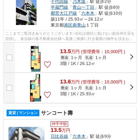
千代田線
「
乃木坂
」駅 徒歩2分
半蔵門線
「
青山一丁目
」駅 徒歩8分
都営大江戸線
「
六本木
」駅 徒歩10分
築11年 / 25.93㎡～26.12㎡
東京都
港区
南青山
１丁目
ここまでご覧頂きありがとうございます♪当社は他社に負けない総合仲介店を
目指し、各沿線の各不動産会社様へ直接ご挨拶に行き最新の物件を頂きお客
様へ提供しております！最新の情報は...
13.5
万
円
(管理費等：10,000円 )
1ヶ月
1ヶ月
敷金
礼金
3階 / 1K / 26.12㎡
13.6
万
円
(管理費等：10,000円 )
1ヶ月
1ヶ月
敷金
礼金
3階 / 1K / 25.93㎡
サンコート壽
賃貸 | マンション
仲手半額
13.5
万円
日比谷線
「
六本木
」駅 徒歩9分