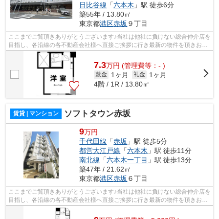
日比谷線
「
六本木
」駅 徒歩6分
築55年 / 13.80㎡
東京都
港区
赤坂
９丁目
ここまでご覧頂きありがとうございます♪当社は他社に負けない総合仲介店を
目指し、各沿線の各不動産会社様へ直接ご挨拶に行き最新の物件を頂きお客
様へ提供しております！最新の情報は...
7.3
万
円
(管理費等：- )
1ヶ月
1ヶ月
敷金
礼金
4階 / 1R / 13.80㎡
ソフトタウン赤坂
賃貸 | マンション
9
万円
千代田線
「
赤坂
」駅 徒歩5分
都営大江戸線
「
六本木
」駅 徒歩11分
南北線
「
六本木一丁目
」駅 徒歩13分
築47年 / 21.62㎡
東京都
港区
赤坂
６丁目
ここまでご覧頂きありがとうございます♪当社は他社に負けない総合仲介店を
目指し、各沿線の各不動産会社様へ直接ご挨拶に行き最新の物件を頂きお客
様へ提供しております！最新の情報は...