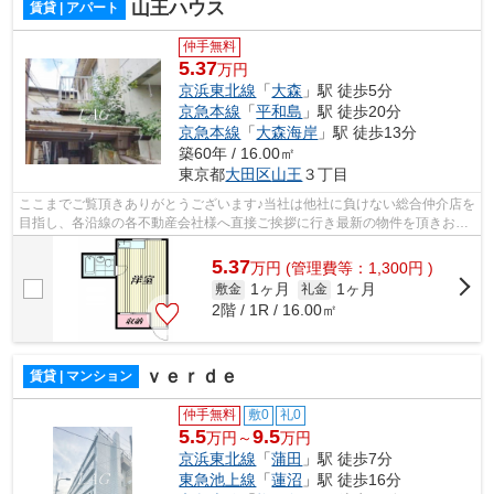
山王ハウス
賃貸 | アパート
仲手無料
5.37
万円
京浜東北線
「
大森
」駅 徒歩5分
京急本線
「
平和島
」駅 徒歩20分
京急本線
「
大森海岸
」駅 徒歩13分
築60年 / 16.00㎡
東京都
大田区
山王
３丁目
ここまでご覧頂きありがとうございます♪当社は他社に負けない総合仲介店を
目指し、各沿線の各不動産会社様へ直接ご挨拶に行き最新の物件を頂きお客
様へ提供しております！最新の情報は...
5.37
万
円
(管理費等：1,300円 )
1ヶ月
1ヶ月
敷金
礼金
2階 / 1R / 16.00㎡
ｖｅｒｄｅ
賃貸 | マンション
仲手無料
敷0
礼0
5.5
9.5
万円～
万円
京浜東北線
「
蒲田
」駅 徒歩7分
東急池上線
「
蓮沼
」駅 徒歩16分