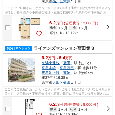
東京都
品川区
大井
５丁目
ここまでご覧頂きありがとうございます♪当社は他社に負けない総合仲介店を
目指し、各沿線の各不動産会社様へ直接ご挨拶に行き最新の物件を頂きお客
様へ提供しております！最新の情報は...
6.2
万
円
(管理費等：3,000円 )
1ヶ月
1ヶ月
敷金
礼金
1階 / 1K / 16.12㎡
ライオンズマンション蒲田第３
賃貸 | マンション
6.2
6.4
万円～
万円
京浜東北線
「
蒲田
」駅 徒歩5分
京急本線
「
京急蒲田
」駅 徒歩11分
東急池上線
「
蓮沼
」駅 徒歩14分
築37年 / 16.38㎡
東京都
大田区
蒲田
１丁目
ここまでご覧頂きありがとうございます♪当社は他社に負けない総合仲介店を
目指し、各沿線の各不動産会社様へ直接ご挨拶に行き最新の物件を頂きお客
様へ提供しております！最新の情報は...
6.2
万
円
(管理費等：8,000円 )
1ヶ月
1ヶ月
敷金
礼金
1階 / 1R / 16.38㎡