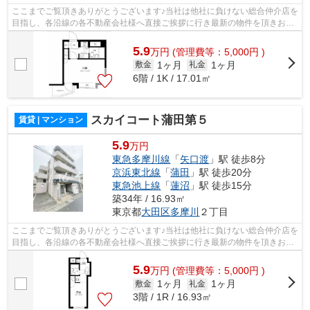
ここまでご覧頂きありがとうございます♪当社は他社に負けない総合仲介店を
目指し、各沿線の各不動産会社様へ直接ご挨拶に行き最新の物件を頂きお客
様へ提供しております！最新の情報は...
5.9
万
円
(管理費等：5,000円 )
1ヶ月
1ヶ月
敷金
礼金
6階 / 1K / 17.01㎡
スカイコート蒲田第５
賃貸 | マンション
5.9
万円
東急多摩川線
「
矢口渡
」駅 徒歩8分
京浜東北線
「
蒲田
」駅 徒歩20分
東急池上線
「
蓮沼
」駅 徒歩15分
築34年 / 16.93㎡
東京都
大田区
多摩川
２丁目
ここまでご覧頂きありがとうございます♪当社は他社に負けない総合仲介店を
目指し、各沿線の各不動産会社様へ直接ご挨拶に行き最新の物件を頂きお客
様へ提供しております！最新の情報は...
5.9
万
円
(管理費等：5,000円 )
1ヶ月
1ヶ月
敷金
礼金
3階 / 1R / 16.93㎡