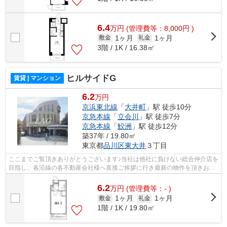
6.4
万
円
(管理費等：8,000円 )
1ヶ月
1ヶ月
敷金
礼金
3階 / 1K / 16.38㎡
ヒルサイドG
賃貸 | マンション
6.2
万円
京浜東北線
「
大井町
」駅 徒歩10分
京急本線
「
立会川
」駅 徒歩7分
京急本線
「
鮫洲
」駅 徒歩12分
築37年 / 19.80㎡
東京都
品川区
東大井
３丁目
ここまでご覧頂きありがとうございます♪当社は他社に負けない総合仲介店を
目指し、各沿線の各不動産会社様へ直接ご挨拶に行き最新の物件を頂きお客
様へ提供しております！最新の情報は...
6.2
万
円
(管理費等：- )
1ヶ月
1ヶ月
敷金
礼金
1階 / 1K / 19.80㎡