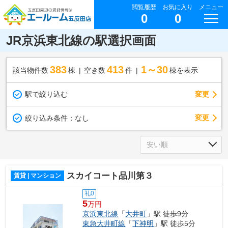
閲覧履歴
お気に入り
メニュー
0
0
JR京浜東北線の駅選択画面
383
413
1～30
該当物件数
棟
空き数
件
棟を表示
駅で絞り込む
変更
変更
絞り込み条件：
なし
スカイコート品川第３
賃貸 | マンション
礼0
5
万円
京浜東北線
「
大井町
」駅 徒歩9分
東急大井町線
「
下神明
」駅 徒歩5分