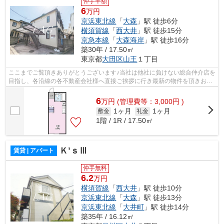
仲手半額
6
万円
京浜東北線
「
大森
」駅 徒歩6分
横須賀線
「
西大井
」駅 徒歩15分
京急本線
「
大森海岸
」駅 徒歩16分
築30年 / 17.50㎡
東京都
大田区
山王
１丁目
ここまでご覧頂きありがとうございます♪当社は他社に負けない総合仲介店を
目指し、各沿線の各不動産会社様へ直接ご挨拶に行き最新の物件を頂きお客
様へ提供しております！最新の情報は...
6
万
円
(管理費等：3,000円 )
1ヶ月
1ヶ月
敷金
礼金
1階 / 1R / 17.50㎡
Ｋ’ｓⅢ
賃貸 | アパート
仲手無料
6.2
万円
横須賀線
「
西大井
」駅 徒歩10分
京浜東北線
「
大森
」駅 徒歩13分
京浜東北線
「
大井町
」駅 徒歩14分
築35年 / 16.12㎡