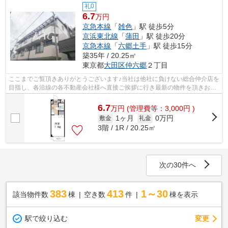
礼0
6.7
万円
京急本線
「
雑色
」駅 徒歩5分
京浜東北線
「
蒲田
」駅 徒歩20分
京急本線
「
六郷土手
」駅 徒歩15分
築35年 / 20.25㎡
東京都
大田区
仲六郷
２丁目
ここまでご覧頂きありがとうございます♪当社は他社に負けない総合仲介店を
目指し、各沿線の各不動産会社様へ直接ご挨拶に行き最新の物件を頂きお客
様へ提供しております！最新の情報は...
6.7
万
円
(管理費等：3,000円 )
1ヶ月
0万円
敷金
礼金
3階 / 1R / 20.25㎡
次の30件へ
383
413
1～30
該当物件数
棟
空き数
件
棟を表示
駅で絞り込む
変更