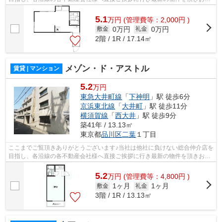
様へ提供しております！最新の情報は...
5.1
万
円
(管理費等：2,000円 )
0万円
0万円
敷金
礼金
2階 / 1R / 17.14㎡
メゾン・ド・アストル
賃貸 | マンション
5.2
万円
東急大井町線
「
下神明
」駅 徒歩6分
京浜東北線
「
大井町
」駅 徒歩11分
横須賀線
「
西大井
」駅 徒歩9分
築41年 / 13.13㎡
東京都
品川区
二葉
１丁目
ここまでご覧頂きありがとうございます♪当社は他社に負けない総合仲介店を
目指し、各沿線の各不動産会社様へ直接ご挨拶に行き最新の物件を頂きお客
様へ提供しております！最新の情報は...
5.2
万
円
(管理費等：4,800円 )
1ヶ月
1ヶ月
敷金
礼金
3階 / 1R / 13.13㎡