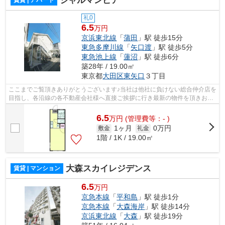
シャルマンピア
礼0
6.5
万円
京浜東北線
「
蒲田
」駅 徒歩15分
東急多摩川線
「
矢口渡
」駅 徒歩5分
東急池上線
「
蓮沼
」駅 徒歩6分
築28年 / 19.00㎡
東京都
大田区
東矢口
３丁目
ここまでご覧頂きありがとうございます♪当社は他社に負けない総合仲介店を
目指し、各沿線の各不動産会社様へ直接ご挨拶に行き最新の物件を頂きお客
様へ提供しております！最新の情報は...
6.5
万
円
(管理費等：- )
1ヶ月
0万円
敷金
礼金
1階 / 1K / 19.00㎡
大森スカイレジデンス
賃貸 | マンション
6.5
万円
京急本線
「
平和島
」駅 徒歩1分
京急本線
「
大森海岸
」駅 徒歩14分
京浜東北線
「
大森
」駅 徒歩19分