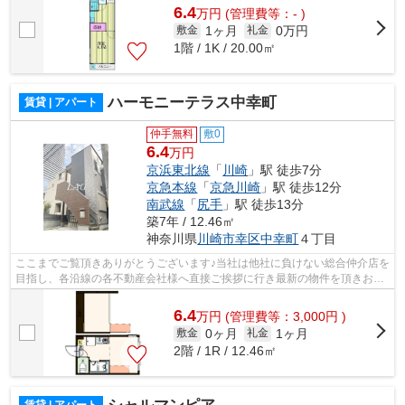
6.4
万
円
(管理費等：- )
1ヶ月
0万円
敷金
礼金
1階 / 1K / 20.00㎡
ハーモニーテラス中幸町
賃貸 | アパート
仲手無料
敷0
6.4
万円
京浜東北線
「
川崎
」駅 徒歩7分
京急本線
「
京急川崎
」駅 徒歩12分
南武線
「
尻手
」駅 徒歩13分
築7年 / 12.46㎡
神奈川県
川崎市幸区
中幸町
４丁目
ここまでご覧頂きありがとうございます♪当社は他社に負けない総合仲介店を
目指し、各沿線の各不動産会社様へ直接ご挨拶に行き最新の物件を頂きお客
様へ提供しております！最新の情報は...
6.4
万
円
(管理費等：3,000円 )
0ヶ月
1ヶ月
敷金
礼金
2階 / 1R / 12.46㎡
賃貸 | アパート