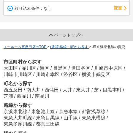
変更
絞り込み条件：
なし
ページトップへ
エールーム五反田店のTOP
>
(賃貸)路線・駅から探す
>
JR京浜東北線の賃貸
市区町村から探す
大田区
/
品川区
/
港区
/
目黒区
/
世田谷区
/
川崎市中原区
/
川崎市川崎区
/
川崎市幸区
/
渋谷区
/
横浜市鶴見区
町名から探す
西五反田
/
南大井
/
西蒲田
/
大井
/
東大井
/
芝
/
目黒本町
/
芝浦
/
西品川
/
南品川
路線から探す
京浜東北線
/
東急池上線
/
京急本線
/
都営浅草線
/
東急大井町線
/
東急目黒線
/
山手線
/
東急東横線
/
東急多摩川線
/
都営三田線