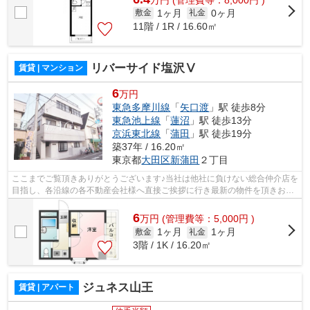
1ヶ月
0ヶ月
敷金
礼金
11階 / 1R / 16.60㎡
リバーサイド塩沢Ⅴ
賃貸 | マンション
6
万円
東急多摩川線
「
矢口渡
」駅 徒歩8分
東急池上線
「
蓮沼
」駅 徒歩13分
京浜東北線
「
蒲田
」駅 徒歩19分
築37年 / 16.20㎡
東京都
大田区
新蒲田
２丁目
ここまでご覧頂きありがとうございます♪当社は他社に負けない総合仲介店を
目指し、各沿線の各不動産会社様へ直接ご挨拶に行き最新の物件を頂きお客
様へ提供しております！最新の情報は...
6
万
円
(管理費等：5,000円 )
1ヶ月
1ヶ月
敷金
礼金
3階 / 1K / 16.20㎡
ジュネス山王
賃貸 | アパート