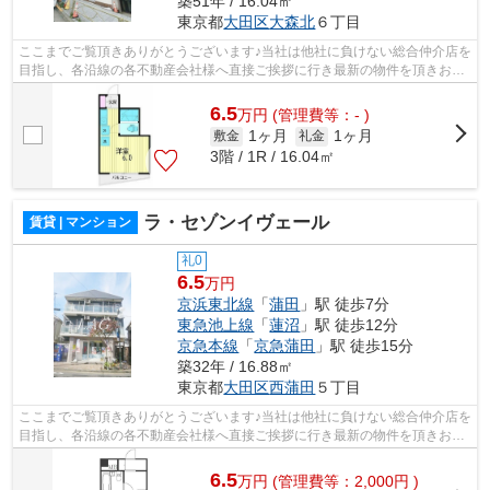
築51年 / 16.04㎡
東京都
大田区
大森北
６丁目
ここまでご覧頂きありがとうございます♪当社は他社に負けない総合仲介店を
目指し、各沿線の各不動産会社様へ直接ご挨拶に行き最新の物件を頂きお客
様へ提供しております！最新の情報は...
6.5
万
円
(管理費等：- )
1ヶ月
1ヶ月
敷金
礼金
3階 / 1R / 16.04㎡
ラ・セゾンイヴェール
賃貸 | マンション
礼0
6.5
万円
京浜東北線
「
蒲田
」駅 徒歩7分
東急池上線
「
蓮沼
」駅 徒歩12分
京急本線
「
京急蒲田
」駅 徒歩15分
築32年 / 16.88㎡
東京都
大田区
西蒲田
５丁目
ここまでご覧頂きありがとうございます♪当社は他社に負けない総合仲介店を
目指し、各沿線の各不動産会社様へ直接ご挨拶に行き最新の物件を頂きお客
様へ提供しております！最新の情報は...
6.5
万
円
(管理費等：2,000円 )