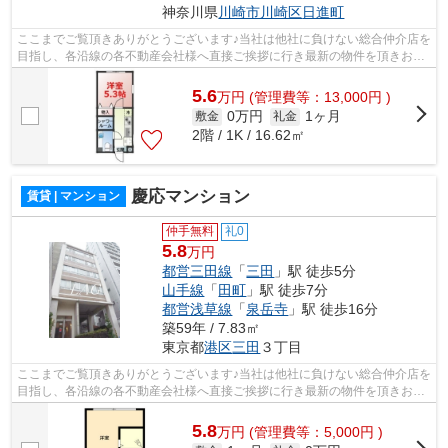
神奈川県
川崎市川崎区
日進町
ここまでご覧頂きありがとうございます♪当社は他社に負けない総合仲介店を
目指し、各沿線の各不動産会社様へ直接ご挨拶に行き最新の物件を頂きお客
様へ提供しております！最新の情報は...
5.6
万
円
(管理費等：13,000円 )
0万円
1ヶ月
敷金
礼金
2階 / 1K / 16.62㎡
慶応マンション
賃貸 | マンション
仲手無料
礼0
5.8
万円
都営三田線
「
三田
」駅 徒歩5分
山手線
「
田町
」駅 徒歩7分
都営浅草線
「
泉岳寺
」駅 徒歩16分
築59年 / 7.83㎡
東京都
港区
三田
３丁目
ここまでご覧頂きありがとうございます♪当社は他社に負けない総合仲介店を
目指し、各沿線の各不動産会社様へ直接ご挨拶に行き最新の物件を頂きお客
様へ提供しております！最新の情報は...
5.8
万
円
(管理費等：5,000円 )