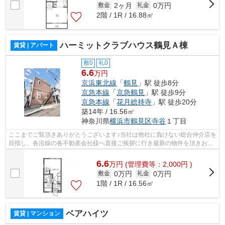
2ヶ月
0万円
敷金
礼金
2階 / 1R / 16.88㎡
ハーミットクラブハウス鶴見Ａ棟
賃貸 | アパート
敷0
礼0
6.6
万円
京浜東北線
「
鶴見
」駅 徒歩8分
京急本線
「
京急鶴見
」駅 徒歩9分
京急本線
「
花月総持寺
」駅 徒歩20分
築14年 / 16.56㎡
神奈川県
横浜市鶴見区
寺谷
１丁目
ここまでご覧頂きありがとうございます♪当社は他社に負けない総合仲介店を
目指し、各沿線の各不動産会社様へ直接ご挨拶に行き最新の物件を頂きお客
様へ提供しております！最新の情報は...
6.6
万
円
(管理費等：2,000円 )
0万円
0万円
敷金
礼金
1階 / 1R / 16.56㎡
ベアハイツ
賃貸 | マンション