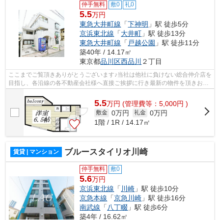
仲手無料
敷0
礼0
5.5
万円
東急大井町線
「
下神明
」駅 徒歩5分
京浜東北線
「
大井町
」駅 徒歩13分
東急大井町線
「
戸越公園
」駅 徒歩11分
築40年 / 14.17㎡
東京都
品川区
西品川
２丁目
ここまでご覧頂きありがとうございます♪当社は他社に負けない総合仲介店を
目指し、各沿線の各不動産会社様へ直接ご挨拶に行き最新の物件を頂きお客
様へ提供しております！最新の情報は...
5.5
万
円
(管理費等：5,000円 )
0万円
0万円
敷金
礼金
1階 / 1R / 14.17㎡
ブルースタイリオ川崎
賃貸 | マンション
仲手無料
敷0
5.6
万円
京浜東北線
「
川崎
」駅 徒歩10分
京急本線
「
京急川崎
」駅 徒歩16分
南武線
「
八丁畷
」駅 徒歩6分
築4年 / 16.62㎡