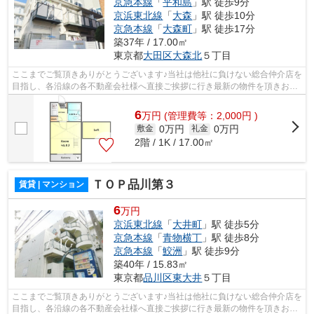
京急本線
「
平和島
」駅 徒歩9分
京浜東北線
「
大森
」駅 徒歩10分
京急本線
「
大森町
」駅 徒歩17分
築37年 / 17.00㎡
東京都
大田区
大森北
５丁目
ここまでご覧頂きありがとうございます♪当社は他社に負けない総合仲介店を
目指し、各沿線の各不動産会社様へ直接ご挨拶に行き最新の物件を頂きお客
様へ提供しております！最新の情報は...
6
万
円
(管理費等：2,000円 )
0万円
0万円
敷金
礼金
2階 / 1K / 17.00㎡
ＴＯＰ品川第３
賃貸 | マンション
6
万円
京浜東北線
「
大井町
」駅 徒歩5分
京急本線
「
青物横丁
」駅 徒歩8分
京急本線
「
鮫洲
」駅 徒歩9分
築40年 / 15.83㎡
東京都
品川区
東大井
５丁目
ここまでご覧頂きありがとうございます♪当社は他社に負けない総合仲介店を
目指し、各沿線の各不動産会社様へ直接ご挨拶に行き最新の物件を頂きお客