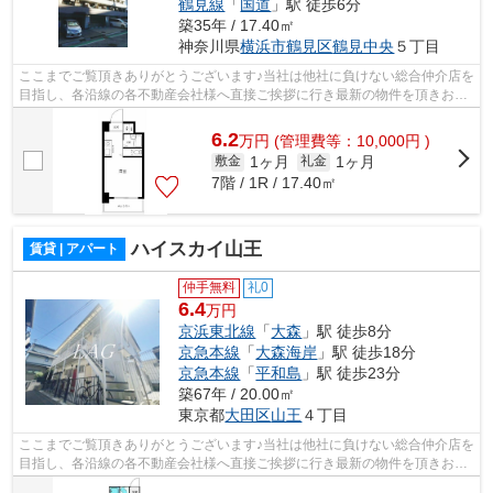
鶴見線
「
国道
」駅 徒歩6分
築35年 / 17.40㎡
神奈川県
横浜市鶴見区
鶴見中央
５丁目
ここまでご覧頂きありがとうございます♪当社は他社に負けない総合仲介店を
目指し、各沿線の各不動産会社様へ直接ご挨拶に行き最新の物件を頂きお客
様へ提供しております！最新の情報は...
6.2
万
円
(管理費等：10,000円 )
1ヶ月
1ヶ月
敷金
礼金
7階 / 1R / 17.40㎡
ハイスカイ山王
賃貸 | アパート
仲手無料
礼0
6.4
万円
京浜東北線
「
大森
」駅 徒歩8分
京急本線
「
大森海岸
」駅 徒歩18分
京急本線
「
平和島
」駅 徒歩23分
築67年 / 20.00㎡
東京都
大田区
山王
４丁目
ここまでご覧頂きありがとうございます♪当社は他社に負けない総合仲介店を
目指し、各沿線の各不動産会社様へ直接ご挨拶に行き最新の物件を頂きお客
様へ提供しております！最新の情報は...