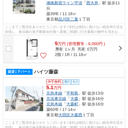
湘南新宿ライン宇須
「
西大井
」駅 徒歩11
分
築39年 / 11.18㎡
東京都
品川区
二葉
１丁目
ここまでご覧頂きありがとうございます♪当社は他社に負けない総合仲介店を
目指し、各沿線の各不動産会社様へ直接ご挨拶に行き最新の物件を頂きお客
様へ提供しております！最新の情報は...
5
万
円
(管理費等：6,000円 )
1ヶ月
0万円
敷金
礼金
2階 / 1R / 11.18㎡
ハイツ藤森
賃貸 | アパート
仲手無料
敷0
礼0
5.1
万円
京急本線
「
平和島
」駅 徒歩13分
京浜東北線
「
大森
」駅 徒歩16分
京急本線
「
大森町
」駅 徒歩16分
築60年 / 17.14㎡
東京都
大田区
大森西
１丁目
ここまでご覧頂きありがとうございます♪当社は他社に負けない総合仲介店を
目指し、各沿線の各不動産会社様へ直接ご挨拶に行き最新の物件を頂きお客