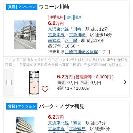
ワコーレ川崎
賃貸 | マンション
仲手無料
敷0
礼0
6.2
万円
京浜東北線
「
川崎
」駅 徒歩12分
京急本線
「
京急川崎
」駅 徒歩14分
南武線
「
八丁畷
」駅 徒歩19分
築37年 / 18.60㎡
神奈川県
川崎市川崎区
貝塚
１丁目
ここまでご覧頂きありがとうございます♪当社は他社に負けない総合仲介店を
目指し、各沿線の各不動産会社様へ直接ご挨拶に行き最新の物件を頂きお客
様へ提供しております！最新の情報は...
6.2
万
円
(管理費等：8,000円 )
0万円
0万円
敷金
礼金
4階 / 1R / 18.60㎡
パーク・ノヴァ鶴見
賃貸 | マンション
6.2
万円
京浜東北線
「
鶴見
」駅 徒歩7分
京急本線
「
京急鶴見
」駅 徒歩5分