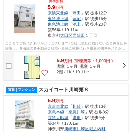
仲手無料
5.9
万円
京浜東北線
「
蒲田
」駅 徒歩12分
東急池上線
「
蓮沼
」駅 徒歩15分
東急池上線
「
池上
」駅 徒歩20分
築56年 / 19.11㎡
東京都
大田区
西蒲田
１丁目
ここまでご覧頂きありがとうございます♪当社は他社に負けない総合仲介店を
目指し、各沿線の各不動産会社様へ直接ご挨拶に行き最新の物件を頂きお客
様へ提供しております！最新の情報は...
5.9
万
円
(管理費等：1,000円 )
1ヶ月
1ヶ月
敷金
礼金
2階 / 1K / 19.11㎡
スカイコート川崎第８
賃貸 | マンション
5.9
万円
京浜東北線
「
川崎
」駅 徒歩13分
京急本線
「
京急川崎
」駅 徒歩8分
京急大師線
「
港町
」駅 徒歩9分
築34年 / 17.01㎡
神奈川県
川崎市川崎区
堀之内町