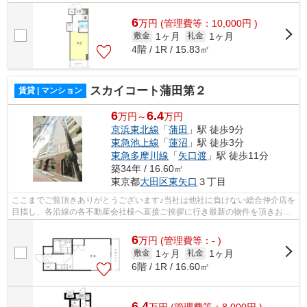
様へ提供しております！最新の情報は...
6
万
円
(管理費等：10,000円 )
1ヶ月
1ヶ月
敷金
礼金
4階 / 1R / 15.83㎡
スカイコート蒲田第２
賃貸 | マンション
6
6.4
万円～
万円
京浜東北線
「
蒲田
」駅 徒歩9分
東急池上線
「
蓮沼
」駅 徒歩3分
東急多摩川線
「
矢口渡
」駅 徒歩11分
築34年 / 16.60㎡
東京都
大田区
東矢口
３丁目
ここまでご覧頂きありがとうございます♪当社は他社に負けない総合仲介店を
目指し、各沿線の各不動産会社様へ直接ご挨拶に行き最新の物件を頂きお客
様へ提供しております！最新の情報は...
6
万
円
(管理費等：- )
1ヶ月
1ヶ月
敷金
礼金
6階 / 1R / 16.60㎡
6.4
万
円
(管理費等：8,000円 )