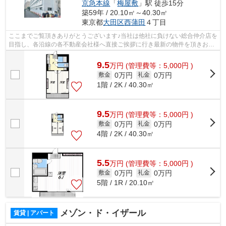
京急本線
「
梅屋敷
」駅 徒歩15分
築59年 / 20.10㎡～40.30㎡
東京都
大田区
西蒲田
４丁目
ここまでご覧頂きありがとうございます♪当社は他社に負けない総合仲介店を
目指し、各沿線の各不動産会社様へ直接ご挨拶に行き最新の物件を頂きお客
様へ提供しております！最新の情報は...
9.5
万
円
(管理費等：5,000円 )
0万円
0万円
敷金
礼金
1階 / 2K / 40.30㎡
9.5
万
円
(管理費等：5,000円 )
0万円
0万円
敷金
礼金
4階 / 2K / 40.30㎡
5.5
万
円
(管理費等：5,000円 )
0万円
0万円
敷金
礼金
5階 / 1R / 20.10㎡
メゾン・ド・イザール
賃貸 | アパート