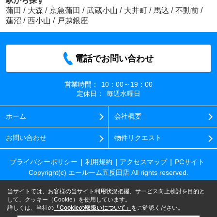
駅から探す
蒲田
/
大森
/
京急蒲田
/
武蔵小山
/
大井町
/
馬込
/
不動前
/
蓮沼
/
西小山
/
戸越銀座
電話でお問い合わせ
営業時間：
10：00～19：00
定休日：
毎週水曜日
ホーム
会社概要
お問い合わせ
物件リクエスト
プライバシーポリシー
利用規約
アクセスマップ
PCサイト
Copyright(c) エールーム五反田店 All rights reserved.
当サイトでは、お客様の当サイト利用状況把握、サービス向上検討を目的と
して、クッキー（Cookie）を使用しています。
詳しくは、当社の
「Cookieの取扱いについて」
をご確認ください。