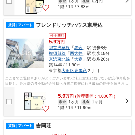
1ヶ月
0万円
敷金
礼金
1階 / 1R / 7.83㎡
フレンドリッチハウス東馬込
賃貸 | アパート
仲手無料
5.9
万円
都営浅草線
「
馬込
」駅 徒歩8分
横須賀線
「
西大井
」駅 徒歩15分
京浜東北線
「
大森
」駅 徒歩20分
築14年 / 11.90㎡
東京都
大田区
東馬込
２丁目
ここまでご覧頂きありがとうございます♪当社は他社に負けない総合仲介店を
目指し、各沿線の各不動産会社様へ直接ご挨拶に行き最新の物件を頂きお客
様へ提供しております！最新の情報は...
5.9
万
円
(管理費等：4,000円 )
1ヶ月
1ヶ月
敷金
礼金
1階 / 1R / 11.90㎡
吉岡荘
賃貸 | アパート