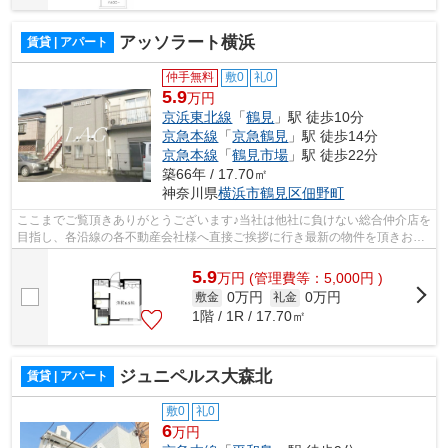
アッソラート横浜
賃貸 | アパート
仲手無料
敷0
礼0
5.9
万円
京浜東北線
「
鶴見
」駅 徒歩10分
京急本線
「
京急鶴見
」駅 徒歩14分
京急本線
「
鶴見市場
」駅 徒歩22分
築66年 / 17.70㎡
神奈川県
横浜市鶴見区
佃野町
ここまでご覧頂きありがとうございます♪当社は他社に負けない総合仲介店を
目指し、各沿線の各不動産会社様へ直接ご挨拶に行き最新の物件を頂きお客
様へ提供しております！最新の情報は...
5.9
万
円
(管理費等：5,000円 )
0万円
0万円
敷金
礼金
1階 / 1R / 17.70㎡
ジュニペルス大森北
賃貸 | アパート
敷0
礼0
6
万円