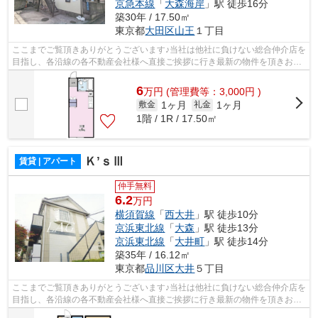
京急本線
「
大森海岸
」駅 徒歩16分
築30年 / 17.50㎡
東京都
大田区
山王
１丁目
ここまでご覧頂きありがとうございます♪当社は他社に負けない総合仲介店を
目指し、各沿線の各不動産会社様へ直接ご挨拶に行き最新の物件を頂きお客
様へ提供しております！最新の情報は...
6
万
円
(管理費等：3,000円 )
1ヶ月
1ヶ月
敷金
礼金
1階 / 1R / 17.50㎡
Ｋ’ｓⅢ
賃貸 | アパート
仲手無料
6.2
万円
横須賀線
「
西大井
」駅 徒歩10分
京浜東北線
「
大森
」駅 徒歩13分
京浜東北線
「
大井町
」駅 徒歩14分
築35年 / 16.12㎡
東京都
品川区
大井
５丁目
ここまでご覧頂きありがとうございます♪当社は他社に負けない総合仲介店を
目指し、各沿線の各不動産会社様へ直接ご挨拶に行き最新の物件を頂きお客
様へ提供しております！最新の情報は...