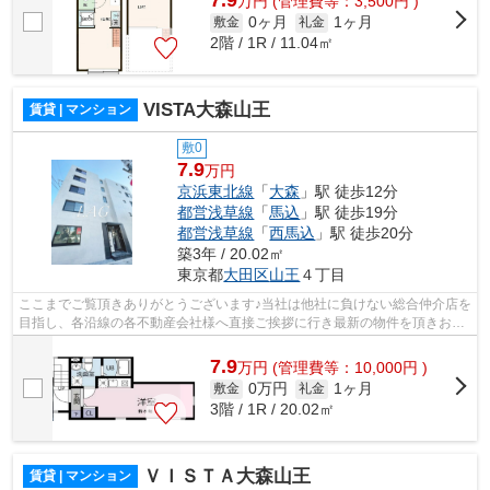
7.9
万
円
(管理費等：3,500円 )
0ヶ月
1ヶ月
敷金
礼金
2階 / 1R / 11.04㎡
VISTA大森山王
賃貸 | マンション
敷0
7.9
万円
京浜東北線
「
大森
」駅 徒歩12分
都営浅草線
「
馬込
」駅 徒歩19分
都営浅草線
「
西馬込
」駅 徒歩20分
築3年 / 20.02㎡
東京都
大田区
山王
４丁目
ここまでご覧頂きありがとうございます♪当社は他社に負けない総合仲介店を
目指し、各沿線の各不動産会社様へ直接ご挨拶に行き最新の物件を頂きお客
様へ提供しております！最新の情報は...
7.9
万
円
(管理費等：10,000円 )
0万円
1ヶ月
敷金
礼金
3階 / 1R / 20.02㎡
ＶＩＳＴＡ大森山王
賃貸 | マンション