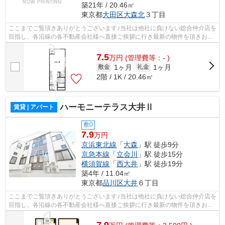
築21年 / 20.46㎡
東京都
大田区
大森北
３丁目
ここまでご覧頂きありがとうございます♪当社は他社に負けない総合仲介店を
目指し、各沿線の各不動産会社様へ直接ご挨拶に行き最新の物件を頂きお客
様へ提供しております！最新の情報は...
7.5
万
円
(管理費等：- )
1ヶ月
1ヶ月
敷金
礼金
2階 / 1K / 20.46㎡
ハーモニーテラス大井Ⅱ
賃貸 | アパート
敷0
7.9
万円
京浜東北線
「
大森
」駅 徒歩9分
京急本線
「
立会川
」駅 徒歩15分
横須賀線
「
西大井
」駅 徒歩19分
築4年 / 11.04㎡
東京都
品川区
大井
６丁目
ここまでご覧頂きありがとうございます♪当社は他社に負けない総合仲介店を
目指し、各沿線の各不動産会社様へ直接ご挨拶に行き最新の物件を頂きお客
様へ提供しております！最新の情報は...