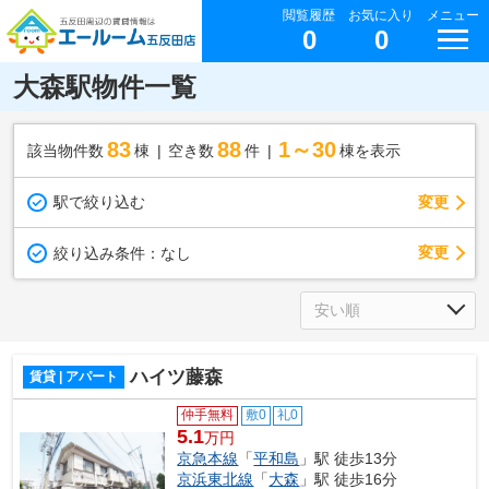
閲覧履歴
お気に入り
メニュー
0
0
大森駅物件一覧
83
88
1～30
該当物件数
棟
空き数
件
棟を表示
駅で絞り込む
変更
変更
絞り込み条件：
なし
ハイツ藤森
賃貸 | アパート
仲手無料
敷0
礼0
5.1
万円
京急本線
「
平和島
」駅 徒歩13分
京浜東北線
「
大森
」駅 徒歩16分