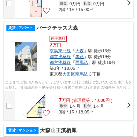
0万円
0万円
敷金
礼金
2階 / 1R / 15.00㎡
パークテラス大森
賃貸 | アパート
仲手無料
7
万円
京浜東北線
「
大森
」駅 徒歩13分
都営浅草線
「
馬込
」駅 徒歩19分
都営浅草線
「
西馬込
」駅 徒歩19分
築3年 / 18.05㎡
東京都
大田区
南馬込
３丁目
ここまでご覧頂きありがとうございます♪当社は他社に負けない総合仲介店を
目指し、各沿線の各不動産会社様へ直接ご挨拶に行き最新の物件を頂きお客
様へ提供しております！最新の情報は...
7
万
円
(管理費等：4,000円 )
1ヶ月
1ヶ月
敷金
礼金
3階 / 1R / 18.05㎡
大森山王濱栖鳳
賃貸 | マンション