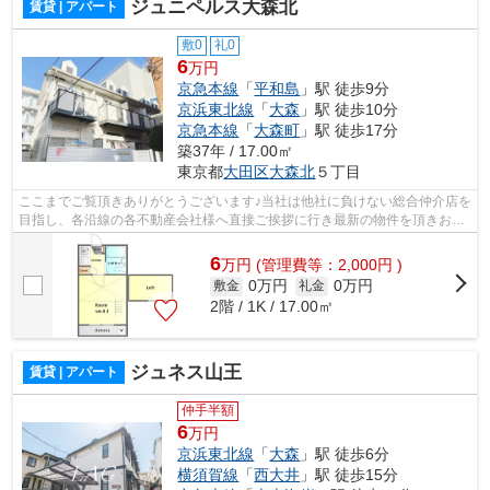
ジュニペルス大森北
賃貸 | アパート
敷0
礼0
6
万円
京急本線
「
平和島
」駅 徒歩9分
京浜東北線
「
大森
」駅 徒歩10分
京急本線
「
大森町
」駅 徒歩17分
築37年 / 17.00㎡
東京都
大田区
大森北
５丁目
ここまでご覧頂きありがとうございます♪当社は他社に負けない総合仲介店を
目指し、各沿線の各不動産会社様へ直接ご挨拶に行き最新の物件を頂きお客
様へ提供しております！最新の情報は...
6
万
円
(管理費等：2,000円 )
0万円
0万円
敷金
礼金
2階 / 1K / 17.00㎡
ジュネス山王
賃貸 | アパート
仲手半額
6
万円
京浜東北線
「
大森
」駅 徒歩6分
横須賀線
「
西大井
」駅 徒歩15分