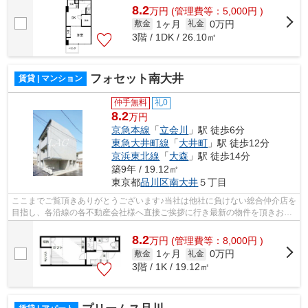
8.2
万
円
(管理費等：5,000円 )
1ヶ月
0万円
敷金
礼金
3階 / 1DK / 26.10㎡
フォセット南大井
賃貸 | マンション
仲手無料
礼0
8.2
万円
京急本線
「
立会川
」駅 徒歩6分
東急大井町線
「
大井町
」駅 徒歩12分
京浜東北線
「
大森
」駅 徒歩14分
築9年 / 19.12㎡
東京都
品川区
南大井
５丁目
ここまでご覧頂きありがとうございます♪当社は他社に負けない総合仲介店を
目指し、各沿線の各不動産会社様へ直接ご挨拶に行き最新の物件を頂きお客
様へ提供しております！最新の情報は...
8.2
万
円
(管理費等：8,000円 )
1ヶ月
0万円
敷金
礼金
3階 / 1K / 19.12㎡