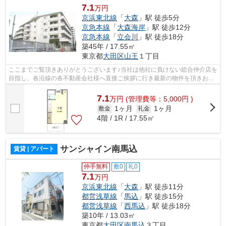
7.1
万円
京浜東北線
「
大森
」駅 徒歩5分
京急本線
「
大森海岸
」駅 徒歩12分
京急本線
「
立会川
」駅 徒歩18分
築45年 / 17.55㎡
東京都
大田区
山王
１丁目
ここまでご覧頂きありがとうございます♪当社は他社に負けない総合仲介店を
目指し、各沿線の各不動産会社様へ直接ご挨拶に行き最新の物件を頂きお客
様へ提供しております！最新の情報は...
7.1
万
円
(管理費等：5,000円 )
1ヶ月
1ヶ月
敷金
礼金
4階 / 1R / 17.55㎡
サンシャイン南馬込
賃貸 | アパート
仲手無料
敷0
礼0
7.1
万円
京浜東北線
「
大森
」駅 徒歩11分
都営浅草線
「
馬込
」駅 徒歩15分
都営浅草線
「
西馬込
」駅 徒歩18分
築10年 / 13.03㎡
東京都
大田区
南馬込
３丁目