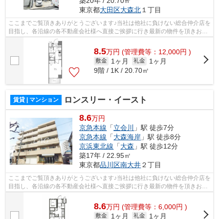
築20年 / 20.70㎡
東京都
大田区
大森北
１丁目
ここまでご覧頂きありがとうございます♪当社は他社に負けない総合仲介店を
目指し、各沿線の各不動産会社様へ直接ご挨拶に行き最新の物件を頂きお客
様へ提供しております！最新の情報は...
8.5
万
円
(管理費等：12,000円 )
1ヶ月
1ヶ月
敷金
礼金
9階 / 1K / 20.70㎡
ロンスリー・イースト
賃貸 | マンション
8.6
万円
京急本線
「
立会川
」駅 徒歩7分
京急本線
「
大森海岸
」駅 徒歩8分
京浜東北線
「
大森
」駅 徒歩12分
築17年 / 22.95㎡
東京都
品川区
南大井
２丁目
ここまでご覧頂きありがとうございます♪当社は他社に負けない総合仲介店を
目指し、各沿線の各不動産会社様へ直接ご挨拶に行き最新の物件を頂きお客
様へ提供しております！最新の情報は...
8.6
万
円
(管理費等：6,000円 )
1ヶ月
1ヶ月
敷金
礼金