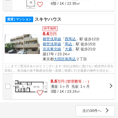
4階 / 1K / 22.95㎡
スキヤハウス
賃貸 | マンション
仲手無料
8.6
万円
都営浅草線
「
西馬込
」駅 徒歩12分
都営浅草線
「
馬込
」駅 徒歩15分
京浜東北線
「
大森
」駅 徒歩21分
築17年 / 23.24㎡
東京都
大田区
南馬込
２丁目
ここまでご覧頂きありがとうございます♪当社は他社に負けない総合仲介店を
目指し、各沿線の各不動産会社様へ直接ご挨拶に行き最新の物件を頂きお客
様へ提供しております！最新の情報は...
8.6
万
円
(管理費等：- )
1ヶ月
1ヶ月
敷金
礼金
3階 / 1K / 23.24㎡
次の30件へ