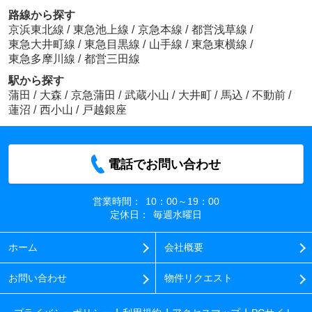
路線から探す
京浜東北線
/
東急池上線
/
京急本線
/
都営浅草線
/
東急大井町線
/
東急目黒線
/
山手線
/
東急東横線
/
東急多摩川線
/
都営三田線
駅から探す
蒲田
/
大森
/
京急蒲田
/
武蔵小山
/
大井町
/
馬込
/
不動前
/
蓮沼
/
西小山
/
戸越銀座
電話でお問い合わせ
営業時間：
10：00～19：00
定休日：
毎週水曜日
ホーム
会社概要
お問い合わせ
物件リクエスト