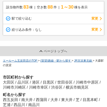
83
88
1～30
該当物件数
棟
空き数
件
棟を表示
駅で絞り込む
変更
変更
絞り込み条件：
なし
ページトップへ
エールーム五反田店のTOP
>
(賃貸)路線・駅から探す
>
JR京浜東北線
>
大森駅
の賃貸
市区町村から探す
大田区
/
品川区
/
港区
/
目黒区
/
世田谷区
/
川崎市中原区
/
川崎市川崎区
/
川崎市幸区
/
渋谷区
/
横浜市鶴見区
町名から探す
西五反田
/
南大井
/
西蒲田
/
大井
/
東大井
/
芝
/
目黒本町
/
芝浦
/
西品川
/
南品川