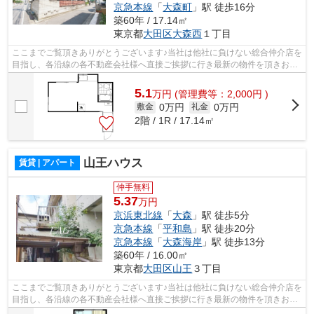
京急本線
「
大森町
」駅 徒歩16分
築60年 / 17.14㎡
東京都
大田区
大森西
１丁目
ここまでご覧頂きありがとうございます♪当社は他社に負けない総合仲介店を
目指し、各沿線の各不動産会社様へ直接ご挨拶に行き最新の物件を頂きお客
様へ提供しております！最新の情報は...
5.1
万
円
(管理費等：2,000円 )
0万円
0万円
敷金
礼金
2階 / 1R / 17.14㎡
山王ハウス
賃貸 | アパート
仲手無料
5.37
万円
京浜東北線
「
大森
」駅 徒歩5分
京急本線
「
平和島
」駅 徒歩20分
京急本線
「
大森海岸
」駅 徒歩13分
築60年 / 16.00㎡
東京都
大田区
山王
３丁目
ここまでご覧頂きありがとうございます♪当社は他社に負けない総合仲介店を
目指し、各沿線の各不動産会社様へ直接ご挨拶に行き最新の物件を頂きお客
様へ提供しております！最新の情報は...