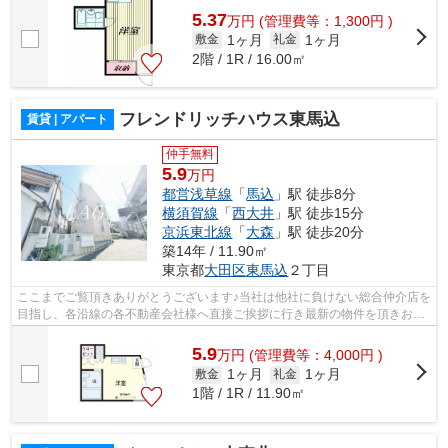
5.37
万
円
(管理費等：1,300円 )
1ヶ月
1ヶ月
敷金
礼金
2階 / 1R / 16.00㎡
フレンドリッチハウス東馬込
賃貸 | アパート
仲手無料
5.9
万円
都営浅草線
「
馬込
」駅 徒歩8分
横須賀線
「
西大井
」駅 徒歩15分
京浜東北線
「
大森
」駅 徒歩20分
築14年 / 11.90㎡
東京都
大田区
東馬込
２丁目
ここまでご覧頂きありがとうございます♪当社は他社に負けない総合仲介店を
目指し、各沿線の各不動産会社様へ直接ご挨拶に行き最新の物件を頂きお客
様へ提供しております！最新の情報は...
5.9
万
円
(管理費等：4,000円 )
1ヶ月
1ヶ月
敷金
礼金
1階 / 1R / 11.90㎡