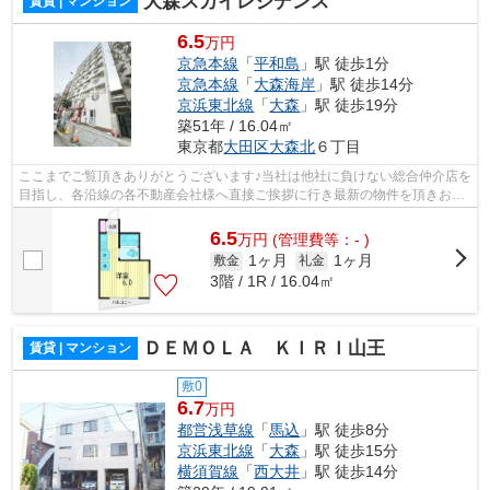
大森スカイレジデンス
賃貸 | マンション
6.5
万円
京急本線
「
平和島
」駅 徒歩1分
京急本線
「
大森海岸
」駅 徒歩14分
京浜東北線
「
大森
」駅 徒歩19分
築51年 / 16.04㎡
東京都
大田区
大森北
６丁目
ここまでご覧頂きありがとうございます♪当社は他社に負けない総合仲介店を
目指し、各沿線の各不動産会社様へ直接ご挨拶に行き最新の物件を頂きお客
様へ提供しております！最新の情報は...
6.5
万
円
(管理費等：- )
1ヶ月
1ヶ月
敷金
礼金
3階 / 1R / 16.04㎡
ＤＥＭＯＬＡ ＫＩＲＩ山王
賃貸 | マンション
敷0
6.7
万円
都営浅草線
「
馬込
」駅 徒歩8分
京浜東北線
「
大森
」駅 徒歩15分
横須賀線
「
西大井
」駅 徒歩14分