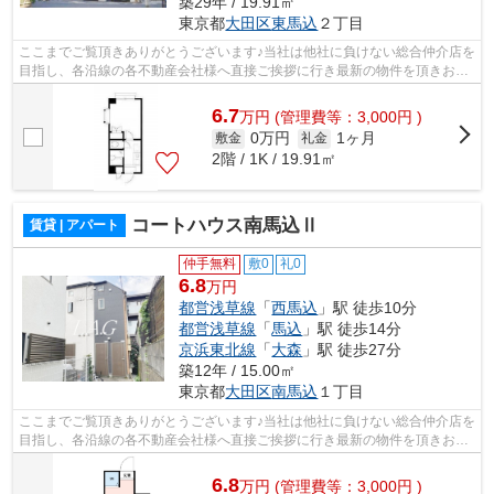
築29年 / 19.91㎡
東京都
大田区
東馬込
２丁目
ここまでご覧頂きありがとうございます♪当社は他社に負けない総合仲介店を
目指し、各沿線の各不動産会社様へ直接ご挨拶に行き最新の物件を頂きお客
様へ提供しております！最新の情報は...
6.7
万
円
(管理費等：3,000円 )
0万円
1ヶ月
敷金
礼金
2階 / 1K / 19.91㎡
コートハウス南馬込Ⅱ
賃貸 | アパート
仲手無料
敷0
礼0
6.8
万円
都営浅草線
「
西馬込
」駅 徒歩10分
都営浅草線
「
馬込
」駅 徒歩14分
京浜東北線
「
大森
」駅 徒歩27分
築12年 / 15.00㎡
東京都
大田区
南馬込
１丁目
ここまでご覧頂きありがとうございます♪当社は他社に負けない総合仲介店を
目指し、各沿線の各不動産会社様へ直接ご挨拶に行き最新の物件を頂きお客
様へ提供しております！最新の情報は...
6.8
万
円
(管理費等：3,000円 )