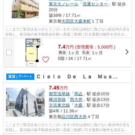
東京モノレール
「
流通センター
」駅 徒歩
20分
築38年 / 17.71㎡
東京都
大田区
大森本町
１丁目
ここまでご覧頂きありがとうございます♪当社は他社に負けない総合仲介店を
目指し、各沿線の各不動産会社様へ直接ご挨拶に行き最新の物件を頂きお客
様へ提供しております！最新の情報は...
7.4
万
円
(管理費等：5,000円 )
1ヶ月
1ヶ月
敷金
礼金
5階 / 1K / 17.71㎡
Ｃｉｅｌｏ Ｄｅ Ｌａ Ｍｕｓｉｃａ
賃貸 | アパート
7.45
万円
都営浅草線
「
馬込
」駅 徒歩10分
横須賀線
「
西大井
」駅 徒歩13分
京浜東北線
「
大森
」駅 徒歩17分
築4年 / 11.36㎡
東京都
品川区
西大井
４丁目
ここまでご覧頂きありがとうございます♪当社は他社に負けない総合仲介店を
目指し、各沿線の各不動産会社様へ直接ご挨拶に行き最新の物件を頂きお客
様へ提供しております！最新の情報は...