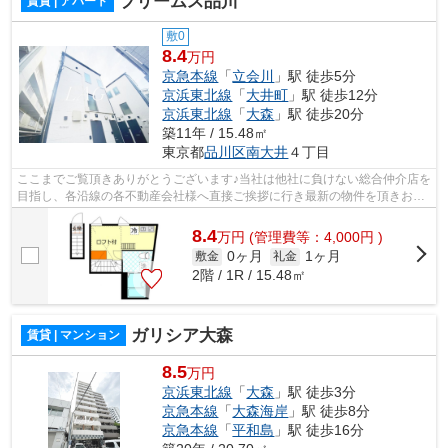
プリームス品川
賃貸 | アパート
敷0
8.4
万円
京急本線
「
立会川
」駅 徒歩5分
京浜東北線
「
大井町
」駅 徒歩12分
京浜東北線
「
大森
」駅 徒歩20分
築11年 / 15.48㎡
東京都
品川区
南大井
４丁目
ここまでご覧頂きありがとうございます♪当社は他社に負けない総合仲介店を
目指し、各沿線の各不動産会社様へ直接ご挨拶に行き最新の物件を頂きお客
様へ提供しております！最新の情報は...
8.4
万
円
(管理費等：4,000円 )
0ヶ月
1ヶ月
敷金
礼金
2階 / 1R / 15.48㎡
ガリシア大森
賃貸 | マンション
8.5
万円
京浜東北線
「
大森
」駅 徒歩3分
京急本線
「
大森海岸
」駅 徒歩8分
京急本線
「
平和島
」駅 徒歩16分