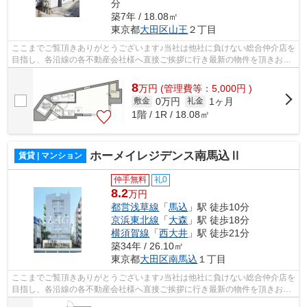
分
築7年 / 18.08㎡
東京都
大田区
山王
２丁目
ここまでご覧頂きありがとうございます♪当社は他社に負けない総合仲介店を
目指し、各沿線の各不動産会社様へ直接ご挨拶に行き最新の物件を頂きお客
様へ提供しております！最新の情報は...
8
万
円
(管理費等：5,000円 )
0万円
1ヶ月
敷金
礼金
1階 / 1R / 18.08㎡
ホーメイレジデンス南馬込Ⅱ
賃貸 | マンション
仲手無料
礼0
8.2
万円
都営浅草線
「
馬込
」駅 徒歩10分
京浜東北線
「
大森
」駅 徒歩18分
横須賀線
「
西大井
」駅 徒歩21分
築34年 / 26.10㎡
東京都
大田区
南馬込
１丁目
ここまでご覧頂きありがとうございます♪当社は他社に負けない総合仲介店を
目指し、各沿線の各不動産会社様へ直接ご挨拶に行き最新の物件を頂きお客
様へ提供しております！最新の情報は...