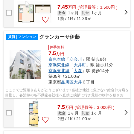
7.45
万
円
(管理費等：3,500円 )
1ヶ月
1ヶ月
敷金
礼金
1階 / 1R / 11.36㎡
グランカーサ伊藤
賃貸 | マンション
仲手無料
7.5
万円
京急本線
「
立会川
」駅 徒歩8分
京浜東北線
「
大井町
」駅 徒歩11分
京浜東北線
「
大森
」駅 徒歩14分
築35年 / 21.00㎡
東京都
品川区
大井
６丁目
ここまでご覧頂きありがとうございます♪当社は他社に負けない総合仲介店を
目指し、各沿線の各不動産会社様へ直接ご挨拶に行き最新の物件を頂きお客
様へ提供しております！最新の情報は...
7.5
万
円
(管理費等：3,000円 )
1ヶ月
1ヶ月
敷金
礼金
2階 / 1K / 21.00㎡