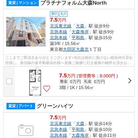
プラチナフォルム大森North
賃貸 | マンション
敷0
礼0
7.5
万円
京浜東北線
「
大森
」駅 徒歩9分
京急本線
「
大森海岸
」駅 徒歩9分
京急本線
「
平和島
」駅 徒歩15分
築3年 / 15.56㎡
東京都
大田区
大森北
１丁目
ここまでご覧頂きありがとうございます♪当社は他社に負けない総合仲介店を
目指し、各沿線の各不動産会社様へ直接ご挨拶に行き最新の物件を頂きお客
様へ提供しております！最新の情報は...
7.5
万
円
(管理費等：8,000円 )
0万円
0万円
敷金
礼金
3階 / 1K / 15.56㎡
グリーンハイツ
賃貸 | アパート
7.5
万円
京浜東北線
「
大森
」駅 徒歩14分
京急本線
「
平和島
」駅 徒歩10分
京急本線
「
大森海岸
」駅 徒歩11分