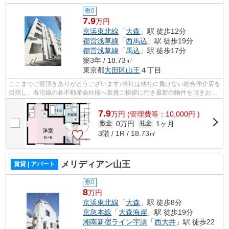
敷0
7.9
万円
京浜東北線
「
大森
」駅 徒歩12分
都営浅草線
「
西馬込
」駅 徒歩19分
都営浅草線
「
馬込
」駅 徒歩17分
築3年 / 18.73㎡
東京都
大田区
山王
４丁目
ここまでご覧頂きありがとうございます♪当社は他社に負けない総合仲介店を
目指し、各沿線の各不動産会社様へ直接ご挨拶に行き最新の物件を頂きお客
様へ提供しております！最新の情報は...
7.9
万
円
(管理費等：10,000円 )
0万円
1ヶ月
敷金
礼金
3階 / 1R / 18.73㎡
メリディアン山王
賃貸 | アパート
敷0
8
万円
京浜東北線
「
大森
」駅 徒歩8分
京急本線
「
大森海岸
」駅 徒歩19分
湘南新宿ライン宇須
「
西大井
」駅 徒歩22