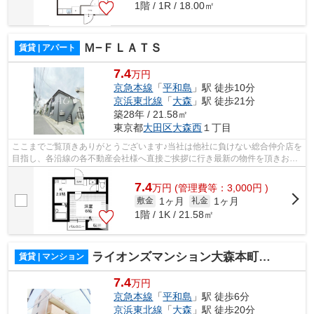
1階 / 1R / 18.00㎡
Ｍ−ＦＬＡＴＳ
賃貸 | アパート
7.4
万円
京急本線
「
平和島
」駅 徒歩10分
京浜東北線
「
大森
」駅 徒歩21分
築28年 / 21.58㎡
東京都
大田区
大森西
１丁目
ここまでご覧頂きありがとうございます♪当社は他社に負けない総合仲介店を
目指し、各沿線の各不動産会社様へ直接ご挨拶に行き最新の物件を頂きお客
様へ提供しております！最新の情報は...
7.4
万
円
(管理費等：3,000円 )
1ヶ月
1ヶ月
敷金
礼金
1階 / 1K / 21.58㎡
ライオンズマンション大森本町第二
賃貸 | マンション
7.4
万円
京急本線
「
平和島
」駅 徒歩6分
京浜東北線
「
大森
」駅 徒歩20分