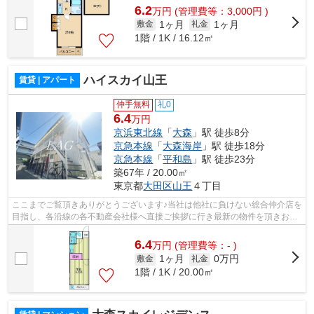
6.2
万
円
(管理費等：3,000円 )
1ヶ月
1ヶ月
敷金
礼金
1階 / 1K / 16.12㎡
ハイスカイ山王
賃貸 | アパート
仲手無料
礼0
6.4
万円
京浜東北線
「
大森
」駅 徒歩8分
京急本線
「
大森海岸
」駅 徒歩18分
京急本線
「
平和島
」駅 徒歩23分
築67年 / 20.00㎡
東京都
大田区
山王
４丁目
ここまでご覧頂きありがとうございます♪当社は他社に負けない総合仲介店を
目指し、各沿線の各不動産会社様へ直接ご挨拶に行き最新の物件を頂きお客
様へ提供しております！最新の情報は...
6.4
万
円
(管理費等：- )
1ヶ月
0万円
敷金
礼金
1階 / 1K / 20.00㎡