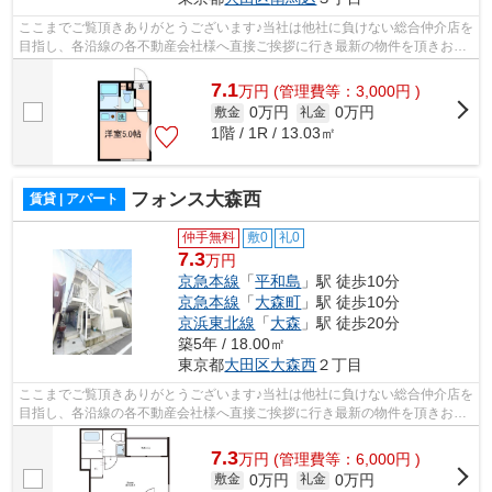
ここまでご覧頂きありがとうございます♪当社は他社に負けない総合仲介店を
目指し、各沿線の各不動産会社様へ直接ご挨拶に行き最新の物件を頂きお客
様へ提供しております！最新の情報は...
7.1
万
円
(管理費等：3,000円 )
0万円
0万円
敷金
礼金
1階 / 1R / 13.03㎡
フォンス大森西
賃貸 | アパート
仲手無料
敷0
礼0
7.3
万円
京急本線
「
平和島
」駅 徒歩10分
京急本線
「
大森町
」駅 徒歩10分
京浜東北線
「
大森
」駅 徒歩20分
築5年 / 18.00㎡
東京都
大田区
大森西
２丁目
ここまでご覧頂きありがとうございます♪当社は他社に負けない総合仲介店を
目指し、各沿線の各不動産会社様へ直接ご挨拶に行き最新の物件を頂きお客
様へ提供しております！最新の情報は...
7.3
万
円
(管理費等：6,000円 )
0万円
0万円
敷金
礼金