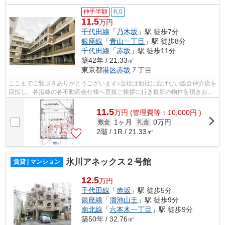
仲手半額
礼0
11.5
万円
千代田線
「
乃木坂
」駅 徒歩7分
銀座線
「
青山一丁目
」駅 徒歩8分
千代田線
「
赤坂
」駅 徒歩11分
築42年 / 21.33㎡
東京都
港区
赤坂
７丁目
ここまでご覧頂きありがとうございます♪当社は他社に負けない総合仲介店を
目指し、各沿線の各不動産会社様へ直接ご挨拶に行き最新の物件を頂きお客
様へ提供しております！最新の情報は...
11.5
万
円
(管理費等：10,000円 )
1ヶ月
0万円
敷金
礼金
2階 / 1R / 21.33㎡
氷川アネックス２号館
賃貸 | マンション
12.5
万円
千代田線
「
赤坂
」駅 徒歩5分
銀座線
「
溜池山王
」駅 徒歩9分
南北線
「
六本木一丁目
」駅 徒歩9分
築50年 / 32.76㎡