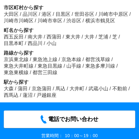
市区町村から探す
大田区
/
品川区
/
港区
/
目黒区
/
世田谷区
/
川崎市中原区
/
川崎市川崎区
/
川崎市幸区
/
渋谷区
/
横浜市鶴見区
町名から探す
西五反田
/
南大井
/
西蒲田
/
東大井
/
大井
/
芝浦
/
芝
/
目黒本町
/
西品川
/
小山
路線から探す
京浜東北線
/
東急池上線
/
京急本線
/
都営浅草線
/
東急大井町線
/
東急目黒線
/
山手線
/
東急多摩川線
/
東急東横線
/
都営三田線
駅から探す
大森
/
蒲田
/
京急蒲田
/
馬込
/
大井町
/
武蔵小山
/
不動前
/
西馬込
/
蓮沼
/
戸越銀座
電話でお問い合わせ
営業時間：
10：00～19：00