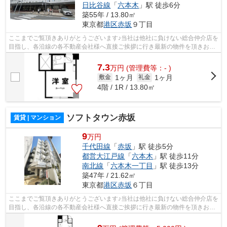
日比谷線
「
六本木
」駅 徒歩6分
築55年 / 13.80㎡
東京都
港区
赤坂
９丁目
ここまでご覧頂きありがとうございます♪当社は他社に負けない総合仲介店を
目指し、各沿線の各不動産会社様へ直接ご挨拶に行き最新の物件を頂きお客
様へ提供しております！最新の情報は...
7.3
万
円
(管理費等：- )
1ヶ月
1ヶ月
敷金
礼金
4階 / 1R / 13.80㎡
ソフトタウン赤坂
賃貸 | マンション
9
万円
千代田線
「
赤坂
」駅 徒歩5分
都営大江戸線
「
六本木
」駅 徒歩11分
南北線
「
六本木一丁目
」駅 徒歩13分
築47年 / 21.62㎡
東京都
港区
赤坂
６丁目
ここまでご覧頂きありがとうございます♪当社は他社に負けない総合仲介店を
目指し、各沿線の各不動産会社様へ直接ご挨拶に行き最新の物件を頂きお客
様へ提供しております！最新の情報は...