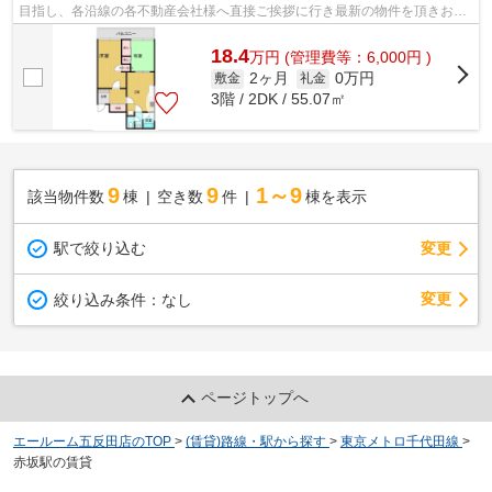
目指し、各沿線の各不動産会社様へ直接ご挨拶に行き最新の物件を頂きお客
様へ提供しております！最新の情報は...
18.4
万
円
(管理費等：6,000円 )
2ヶ月
0万円
敷金
礼金
3階 / 2DK / 55.07㎡
9
9
1～9
該当物件数
棟
空き数
件
棟を表示
駅で絞り込む
変更
変更
絞り込み条件：
なし
ページトップへ
エールーム五反田店のTOP
>
(賃貸)路線・駅から探す
>
東京メトロ千代田線
>
赤坂駅の賃貸