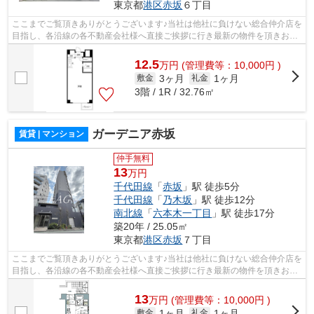
東京都
港区
赤坂
６丁目
ここまでご覧頂きありがとうございます♪当社は他社に負けない総合仲介店を
目指し、各沿線の各不動産会社様へ直接ご挨拶に行き最新の物件を頂きお客
様へ提供しております！最新の情報は...
12.5
万
円
(管理費等：10,000円 )
3ヶ月
1ヶ月
敷金
礼金
3階 / 1R / 32.76㎡
ガーデニア赤坂
賃貸 | マンション
仲手無料
13
万円
千代田線
「
赤坂
」駅 徒歩5分
千代田線
「
乃木坂
」駅 徒歩12分
南北線
「
六本木一丁目
」駅 徒歩17分
築20年 / 25.05㎡
東京都
港区
赤坂
７丁目
ここまでご覧頂きありがとうございます♪当社は他社に負けない総合仲介店を
目指し、各沿線の各不動産会社様へ直接ご挨拶に行き最新の物件を頂きお客
様へ提供しております！最新の情報は...
13
万
円
(管理費等：10,000円 )
1ヶ月
1ヶ月
敷金
礼金