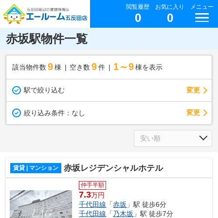
閲覧履歴
お気に入り
メニュー
0
0
赤坂駅物件一覧
9
9
1～9
該当物件数
棟
空き数
件
棟を表示
駅で絞り込む
変更
変更
絞り込み条件：
なし
赤坂レジデンシャルホテル
賃貸 | マンション
仲手半額
7.3
万円
千代田線
「
赤坂
」駅 徒歩6分
千代田線
「
乃木坂
」駅 徒歩7分