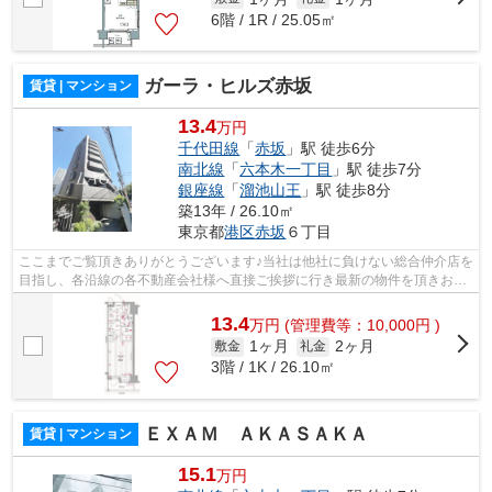
6階 / 1R / 25.05㎡
ガーラ・ヒルズ赤坂
賃貸 | マンション
13.4
万円
千代田線
「
赤坂
」駅 徒歩6分
南北線
「
六本木一丁目
」駅 徒歩7分
銀座線
「
溜池山王
」駅 徒歩8分
築13年 / 26.10㎡
東京都
港区
赤坂
６丁目
ここまでご覧頂きありがとうございます♪当社は他社に負けない総合仲介店を
目指し、各沿線の各不動産会社様へ直接ご挨拶に行き最新の物件を頂きお客
様へ提供しております！最新の情報は...
13.4
万
円
(管理費等：10,000円 )
1ヶ月
2ヶ月
敷金
礼金
3階 / 1K / 26.10㎡
ＥＸＡＭ ＡＫＡＳＡＫＡ
賃貸 | マンション
15.1
万円