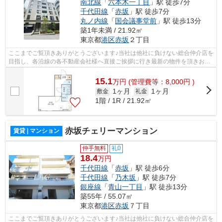
南北線
「
六本木一丁目
」駅 徒歩7分
千代田線
「
赤坂
」駅 徒歩7分
丸ノ内線
「
国会議事堂前
」駅 徒歩13分
築1年未満 / 21.92㎡
東京都
港区
赤坂
２丁目
ここまでご覧頂きありがとうございます♪当社は他社に負けない総合仲介店を
目指し、各沿線の各不動産会社様へ直接ご挨拶に行き最新の物件を頂きお客
様へ提供しております！最新の情報は...
15.1
万
円
(管理費等：8,000円 )
1ヶ月
1ヶ月
敷金
礼金
1階 / 1R / 21.92㎡
赤坂チェリーマンション
賃貸 | マンション
仲手無料
礼0
18.4
万円
千代田線
「
赤坂
」駅 徒歩6分
千代田線
「
乃木坂
」駅 徒歩7分
銀座線
「
青山一丁目
」駅 徒歩13分
築55年 / 55.07㎡
東京都
港区
赤坂
７丁目
ここまでご覧頂きありがとうございます♪当社は他社に負けない総合仲介店を