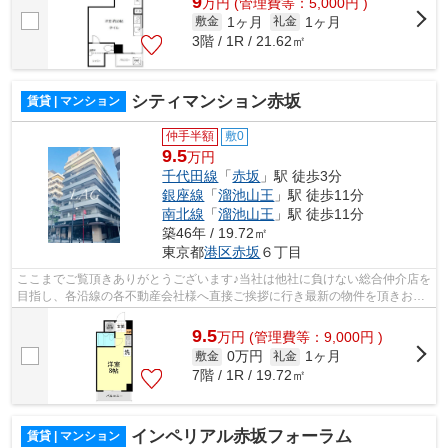
9
万
円
(管理費等：5,000円 )
1ヶ月
1ヶ月
敷金
礼金
3階 / 1R / 21.62㎡
シティマンション赤坂
賃貸 | マンション
仲手半額
敷0
9.5
万円
千代田線
「
赤坂
」駅 徒歩3分
銀座線
「
溜池山王
」駅 徒歩11分
南北線
「
溜池山王
」駅 徒歩11分
築46年 / 19.72㎡
東京都
港区
赤坂
６丁目
ここまでご覧頂きありがとうございます♪当社は他社に負けない総合仲介店を
目指し、各沿線の各不動産会社様へ直接ご挨拶に行き最新の物件を頂きお客
様へ提供しております！最新の情報は...
9.5
万
円
(管理費等：9,000円 )
0万円
1ヶ月
敷金
礼金
7階 / 1R / 19.72㎡
インペリアル赤坂フォーラム
賃貸 | マンション