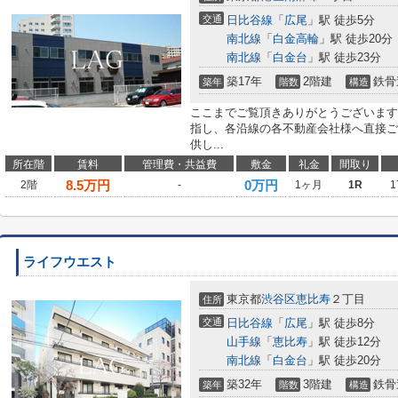
交通
日比谷線
「
広尾
」駅 徒歩5分
南北線
「
白金高輪
」駅 徒歩20分
南北線
「
白金台
」駅 徒歩23分
築17年
2階建
鉄骨
築年
階数
構造
ここまでご覧頂きありがとうございます
指し、各沿線の各不動産会社様へ直接ご
供し...
所在階
賃料
管理費・共益費
敷金
礼金
間取り
8.5
万円
0万円
2階
-
1ヶ月
1R
1
ライフウエスト
東京都
渋谷区
恵比寿
２丁目
住所
交通
日比谷線
「
広尾
」駅 徒歩8分
山手線
「
恵比寿
」駅 徒歩12分
南北線
「
白金台
」駅 徒歩20分
築32年
3階建
鉄骨
築年
階数
構造