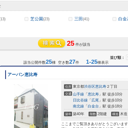
む
芝公園
三田
白金
(13)
(23)
(41)
25
件が該当
並び順：
25
27
1-25
該当公開件数
棟 空き数
件
棟表示
アーバン恵比寿
東京都
渋谷区
恵比寿
２丁目
住所
交通
山手線
「
恵比寿
」駅 徒歩10分
日比谷線
「
広尾
」駅 徒歩10分
南北線
「
白金台
」駅 徒歩18分
築40年
2階建
木造
築年
階数
構造
ここまでご覧頂きありがとうございます