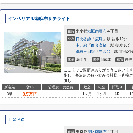
インペリアル南麻布サテライト
東京都
港区
南麻布
４丁目
住所
交通
日比谷線
「
広尾
」駅 徒歩12分
南北線
「
白金高輪
」駅 徒歩16分
都営三田線
「
白金台
」駅 徒歩21
築31年
8階建
鉄筋
築年
階数
構造
ここまでご覧頂きありがとうございます
指し、各沿線の各不動産会社様へ直接ご
供し...
所在階
賃料
管理費・共益費
敷金
礼金
間取り
8.5
万円
3階
-
1ヶ月
1ヶ月
1R
1
Ｔ２Ｐα
東京都
港区
南麻布
４丁目
住所