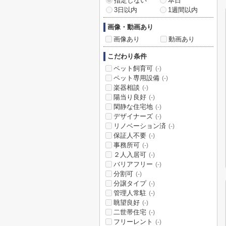
指定しない
本日
3日以内
1週間以内
画像・動画あり
画像あり
動画あり
こだわり条件
ペット飼育可
(-)
ペット専用設備
(-)
楽器相談
(-)
陽当り良好
(-)
閑静な住宅地
(-)
デザイナーズ
(-)
リノベーション済
(-)
保証人不要
(-)
事務所可
(-)
２人入居可
(-)
バリアフリー
(-)
分割可
(-)
分譲タイプ
(-)
管理人常駐
(-)
眺望良好
(-)
二世帯住宅
(-)
フリーレント
(-)