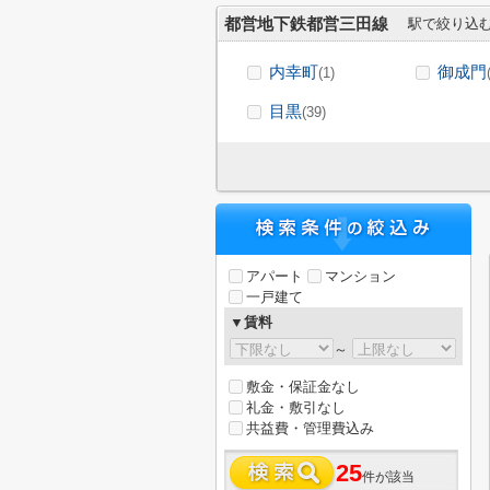
都営地下鉄都営三田線
駅で絞り込
内幸町
御成門
(1)
目黒
(39)
アパート
マンション
一戸建て
▼賃料
～
敷金・保証金なし
礼金・敷引なし
共益費・管理費込み
25
件が該当