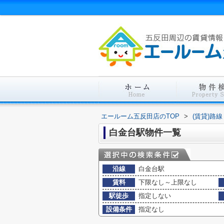
エールーム五反田店のTOP
>
(賃貸)路
白金台駅物件一覧
沿線
白金台駅
賃料
下限なし～上限なし
駅徒歩
指定しない
設備条件
指定なし