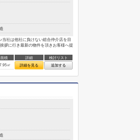
造
♪当社は他社に負けない総合仲介店を目
挨拶に行き最新の物件を頂きお客様へ提
面積
詳細
検討リスト
7.95㎡
詳細を見る
追加する
造