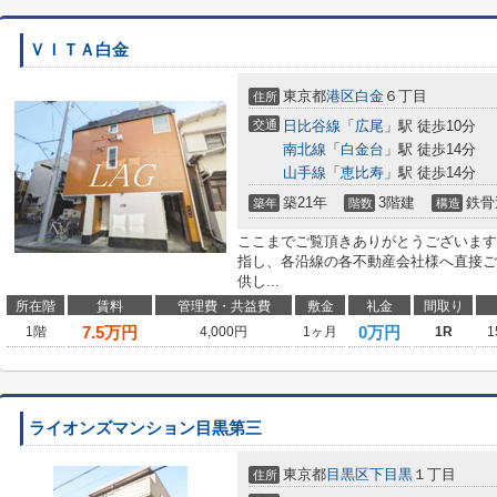
ＶＩＴＡ白金
東京都
港区
白金
６丁目
住所
交通
日比谷線
「
広尾
」駅 徒歩10分
南北線
「
白金台
」駅 徒歩14分
山手線
「
恵比寿
」駅 徒歩14分
築21年
3階建
鉄骨
築年
階数
構造
ここまでご覧頂きありがとうございます
指し、各沿線の各不動産会社様へ直接ご
供し...
所在階
賃料
管理費・共益費
敷金
礼金
間取り
7.5
万円
0万円
1階
4,000円
1ヶ月
1R
1
ライオンズマンション目黒第三
東京都
目黒区
下目黒
１丁目
住所