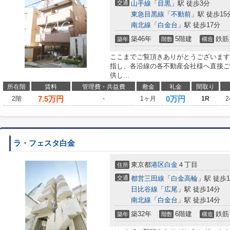
交通
山手線
「
目黒
」駅 徒歩3分
東急目黒線
「
不動前
」駅 徒歩15
南北線
「
白金台
」駅 徒歩17分
築46年
5階建
鉄筋
築年
階数
構造
ここまでご覧頂きありがとうございます
指し、各沿線の各不動産会社様へ直接ご
供し...
所在階
賃料
管理費・共益費
敷金
礼金
間取り
7.5
万円
0万円
2階
-
1ヶ月
1R
2
ラ・フェスタ白金
東京都
港区
白金
４丁目
住所
交通
都営三田線
「
白金高輪
」駅 徒歩1
日比谷線
「
広尾
」駅 徒歩14分
南北線
「
白金台
」駅 徒歩14分
築32年
6階建
鉄筋
築年
階数
構造