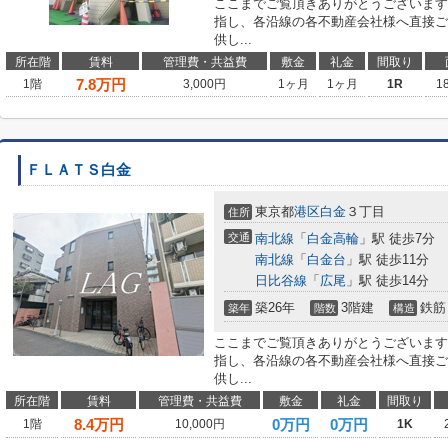
ここまでご覧頂きありがとうございます
指し、各沿線の各不動産会社様へ直接ご
供し...
所在階
賃料
管理費・共益費
敷金
礼金
間取り
7.8
万円
1階
3,000円
1ヶ月
1ヶ月
1R
1
ＦＬＡＴＳ白金
東京都
港区
白金
３丁目
住所
交通
南北線
「
白金高輪
」駅 徒歩7分
南北線
「
白金台
」駅 徒歩11分
日比谷線
「
広尾
」駅 徒歩14分
築26年
3階建
鉄筋
築年
階数
構造
ここまでご覧頂きありがとうございます
指し、各沿線の各不動産会社様へ直接ご
供し...
所在階
賃料
管理費・共益費
敷金
礼金
間取り
8.4
万円
0万円
0万円
1階
10,000円
1K