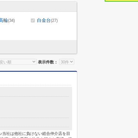
高輪
白金台
(34)
(27)
表示件数：
♪当社は他社に負けない総合仲介店を目