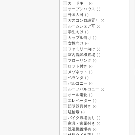
カードキー
(-)
オープンハウス
(-)
外国人可
(-)
ガスコンロ設置可
(-)
ルームシェア可
(-)
学生向け
(-)
カップル向け
(-)
女性向け
(-)
ファミリー向け
(-)
室内洗濯機置場
(-)
フローリング
(-)
ロフト付き
(-)
メゾネット
(-)
ベランダ
(-)
バルコニー
(-)
ルーフバルコニー
(-)
オール電化
(-)
エレベーター
(-)
照明器具付き
(-)
駐輪場
(-)
バイク置場あり
(-)
家具・家電付き
(-)
洗濯機置場有
(-)
外観タイル張り