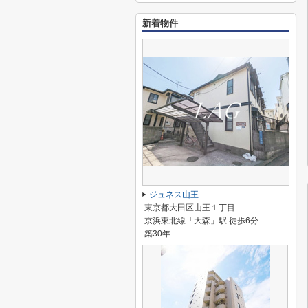
新着物件
ジュネス山王
東京都大田区山王１丁目
京浜東北線「大森」駅 徒歩6分
築30年