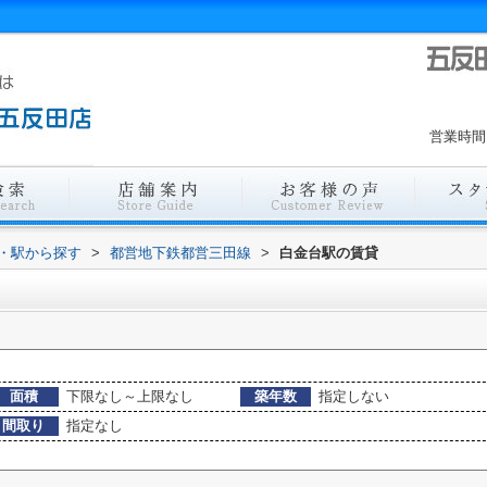
営業時間
線・駅から探す
>
都営地下鉄都営三田線
>
白金台駅の賃貸
面積
下限なし～上限なし
築年数
指定しない
間取り
指定なし