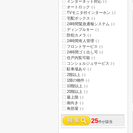
インターネット対応
(-)
オートロック
(-)
TVモニタ付インターホン
(-)
宅配ボックス
(-)
24時間緊急通報システム
(-)
ディンプルキー
(-)
防犯カメラ
(-)
24時間有人管理
(-)
フロントサービス
(-)
24時間ゴミ出し可
(-)
住戸内覧可能
(-)
コンシェルジュサービス
(-)
駐車場あり
(-)
2階以上
(-)
1階の物件
(-)
10階以上
(-)
20階以上
(-)
最上階
(-)
南向き
(-)
角部屋
(-)
25
件が該当