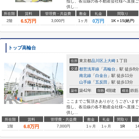
指し、各沿線の各不動産会社様へ直接ご
供し...
所在階
賃料
管理費・共益費
敷金
礼金
間取り
6.5
万円
0万円
2階
3,000円
1ヶ月
1K＋1S(納戸)
トップ高輪台
東京都
品川区
上大崎
１丁目
住所
交通
都営浅草線
「
高輪台
」駅 徒歩8分
南北線
「
白金台
」駅 徒歩11分
山手線
「
五反田
」駅 徒歩13分
築42年
4階建
鉄筋
築年
階数
構造
ここまでご覧頂きありがとうございます
指し、各沿線の各不動産会社様へ直接ご
供し...
所在階
賃料
管理費・共益費
敷金
礼金
間取り
6.8
万円
1階
7,000円
1ヶ月
1ヶ月
1R
1