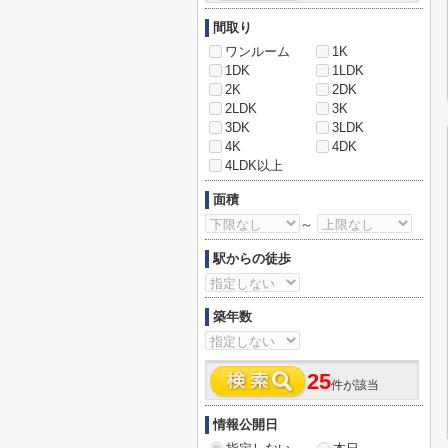
間取り
ワンルーム
1K
1DK
1LDK
2K
2DK
2LDK
3K
3DK
3LDK
4K
4DK
4LDK以上
面積
～
駅からの徒歩
築年数
25
件が該当
情報公開日