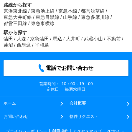
路線から探す
京浜東北線
/
東急池上線
/
京急本線
/
都営浅草線
/
東急大井町線
/
東急目黒線
/
山手線
/
東急多摩川線
/
都営三田線
/
東急東横線
駅から探す
蒲田
/
大森
/
京急蒲田
/
馬込
/
大井町
/
武蔵小山
/
不動前
/
蓮沼
/
西馬込
/
平和島
電話でお問い合わせ
営業時間：
10：00～19：00
定休日：
毎週水曜日
ホーム
会社概要
お問い合わせ
物件リクエスト
プライバシーポリシー
利用規約
アクセスマップ
PCサイト