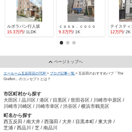
ルボラパン行人坂
ｃａｓａ．ｃｏｃｏ
テイスティ
15.3万円
/ 1LDK
9.3万円
/ 1K
12万円
/ 2K
ページトップへ
エールーム五反田店のTOP
>
ブログ記事一覧
>
五反田のおすすめパブ「The
Grafton」のコンセプトとは？
市区町村から探す
大田区
/
品川区
/
港区
/
目黒区
/
世田谷区
/
川崎市中原区
/
川崎市川崎区
/
川崎市幸区
/
渋谷区
/
横浜市鶴見区
町名から探す
西五反田
/
南大井
/
西蒲田
/
大井
/
目黒本町
/
東大井
/
芝浦
/
西品川
/
芝
/
南品川