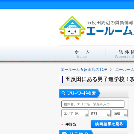
エールーム五反田店のTOP
>
エールー
五反田にある男子進学校！
エリア| 駅
賃料
面積
-
件該当