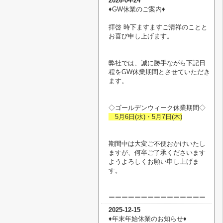
2026-04-24
♦︎GW休業のご案内♦︎
拝啓 時下ますますご清祥のことと
お喜び申し上げます。
弊社では、誠に勝手ながら下記日
程をGW休業期間とさせていただき
ます。
◇ゴールデンウィーク休業期間◇
5月6日(水)・5月7日(木)
期間中は大変ご不便おかけいたし
ますが、何卒ご了承くださいます
ようよろしくお願い申し上げま
す。
ーーーーーーーーーーーーーーー
2025-12-15
♦︎年末年始休業のお知らせ♦︎