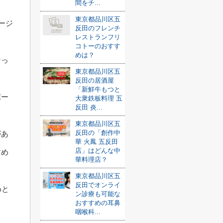
間をチ...
東京都品川区五
ージ
反田のフレンチ
レストランフリ
コトーのおすす
めは？
なっ
東京都品川区五
反田の居酒屋
「新鮮牛もつと
ポー
大衆鉄板料理 五
反田 炎...
東京都品川区五
反田の「創作中
があ
華 火鳳 五反田
店」はどんな中
すめ
華料理店？
東京都品川区五
反田でオンライ
めと
ン診療も可能な
おすすめの耳鼻
咽喉科...