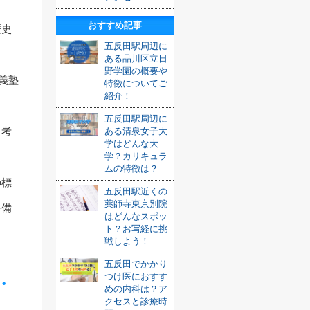
おすすめ記事
歴史
五反田駅周辺に
ある品川区立日
野学園の概要や
義塾
特徴についてご
紹介！
五反田駅周辺に
と考
ある清泉女子大
学はどんな大
学？カリキュラ
ムの特徴は？
の標
五反田駅近くの
薬師寺東京別院
を備
はどんなスポッ
ト？お写経に挑
戦しよう！
五反田でかかり
つけ医におすす
・
めの内科は？ア
クセスと診療時