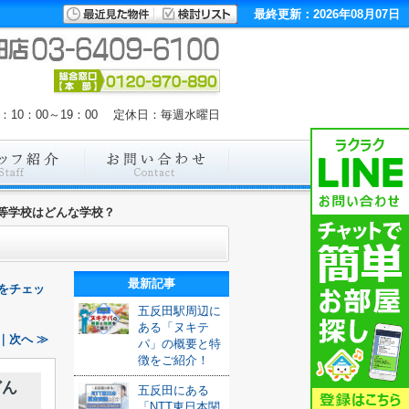
最終更新：2026年08月07日
：10：00～19：00 定休日：毎週水曜日
等学校はどんな学校？
最新記事
をチェッ
五反田駅周辺に
ある「ヌキテ
｜次へ ≫
パ」の概要と特
徴をご紹介！
どん
五反田にある
「NTT東日本関