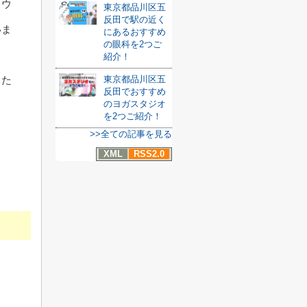
ラウ
東京都品川区五
反田で駅の近く
いま
にあるおすすめ
の眼科を2つご
紹介！
した
東京都品川区五
反田でおすすめ
のヨガスタジオ
を2つご紹介！
>>全ての記事を見る
XML
RSS2.0