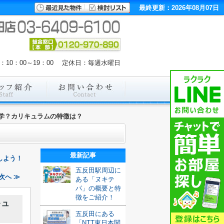
最終更新：2026年08月07日
：10：00～19：00 定休日：毎週水曜日
学？カリキュラムの特徴は？
最新記事
しよう！
五反田駅周辺に
次へ ≫
ある「ヌキテ
パ」の概要と特
徴をご紹介！
キュ
五反田にある
「NTT東日本関