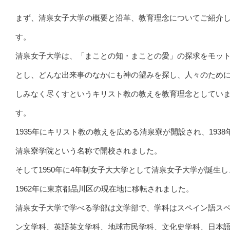
まず、清泉女子大学の概要と沿革、教育理念についてご紹介
す。
清泉女子大学は、「まことの知・まことの愛」の探求をモッ
とし、どんな出来事のなかにも神の望みを探し、人々のため
しみなく尽くすというキリスト教の教えを教育理念としてい
す。
1935年にキリスト教の教えを広める清泉寮が開設され、1938
清泉寮学院という名称で開校されました。
そして1950年に4年制女子大大学として清泉女子大学が誕生し
1962年に東京都品川区の現在地に移転されました。
清泉女子大学で学べる学部は文学部で、学科はスペイン語ス
ン文学科、英語英文学科、地球市民学科、文化史学科、日本