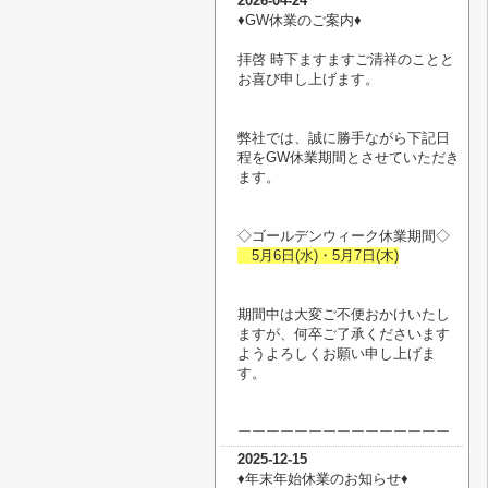
2026-04-24
♦︎GW休業のご案内♦︎
拝啓 時下ますますご清祥のことと
お喜び申し上げます。
弊社では、誠に勝手ながら下記日
程をGW休業期間とさせていただき
ます。
◇ゴールデンウィーク休業期間◇
5月6日(水)・5月7日(木)
期間中は大変ご不便おかけいたし
ますが、何卒ご了承くださいます
ようよろしくお願い申し上げま
す。
ーーーーーーーーーーーーーーー
2025-12-15
♦︎年末年始休業のお知らせ♦︎