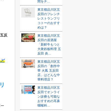
間をチ...
東京都品川区五
反田のフレンチ
レストランフリ
コトーのおすす
めは？
「五反
東京都品川区五
反田の居酒屋
「新鮮牛もつと
大衆鉄板料理 五
反田 炎...
見ど
東京都品川区五
反田の「創作中
華 火鳳 五反田
店」はどんな中
華料理店？
リ
東京都品川区五
反田でオンライ
ン診療も可能な
おすすめの耳鼻
咽喉科...
ポー