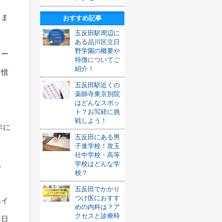
しま
おすすめ記事
五反田駅周辺に
ある品川区立日
野学園の概要や
トー
特徴についてご
紹介！
に惜
五反田駅近くの
ま
薬師寺東京別院
はどんなスポッ
ト？お写経に挑
戦しよう！
年に
五反田にある男
子進学校！攻玉
社中学校・高等
、
学校はどんな学
校？
五反田でかかり
つけ医におすす
ペイ
めの内科は？ア
クセスと診療時
語日