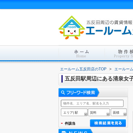
エールーム五反田店のTOP
>
エールー
五反田駅周辺にある清泉女
エリア| 駅
賃料
面積
-
件該当