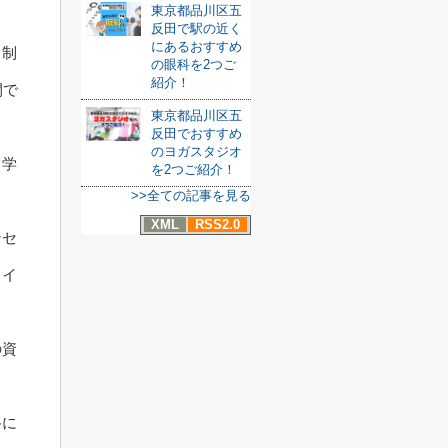
東京都品川区五
反田で駅の近く
にあるおすすめ
る制
の眼科を2つご
紹介！
間で
東京都品川区五
反田でおすすめ
のヨガスタジオ
留学
を2つご紹介！
>>全ての記事を見る
XML
RSS2.0
ンセ
ライ
の資
路に