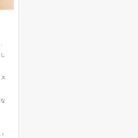
て、
まし
リス
度な
。
い！