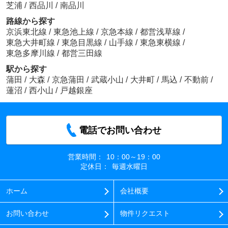
芝浦
/
西品川
/
南品川
路線から探す
京浜東北線
/
東急池上線
/
京急本線
/
都営浅草線
/
東急大井町線
/
東急目黒線
/
山手線
/
東急東横線
/
東急多摩川線
/
都営三田線
駅から探す
蒲田
/
大森
/
京急蒲田
/
武蔵小山
/
大井町
/
馬込
/
不動前
/
蓮沼
/
西小山
/
戸越銀座
電話でお問い合わせ
営業時間：
10：00～19：00
定休日：
毎週水曜日
ホーム
会社概要
お問い合わせ
物件リクエスト