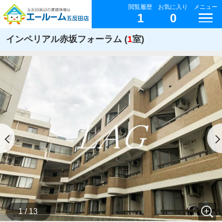
閲覧履歴
お気に入り
メニュー
1
0
インペリアル赤坂フォーラム (
1
室)
1 / 13