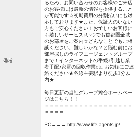
るため、お問い合わせのお客様やご来店
のお客様には最新の情報を提供すること
が可能です☆初期費用の分割払いにも対
応しております★また、保証人のいない
方もご安心ください！お忙しいお客様に
も嬉しいサービス♪いつでも首都圏全域
のお部屋をご案内☆どんなことでもご相
談ください。難しいかな？と悩む前にお
部屋探しのライフエージェントグループ
備考
まで！インターネットの手続♪引越し業
者手配♪家電の回収作業etc..お気軽にご連
絡ください★各線主要駅より徒歩1分以
内★
毎日更新の当社グループ総合ホームペー
ジはこちら！！！
＝＝＝＝＝＝＝＝＝＝＝＝＝＝＝＝＝＝
＝＝＝＝
PC→→→ http://www.life-agents.jp/