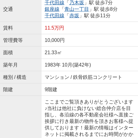
千代田線
「
乃木坂
」駅 徒歩7分
交通
銀座線
「
青山一丁目
」駅 徒歩8分
千代田線
「
赤坂
」駅 徒歩11分
賃料
11.5万円
管理費等
10,000円
面積
21.33㎡
築年月
1983年 10月(築42年)
種別 / 構造
マンション / 鉄骨鉄筋コンクリート
階建
9階建
ここまでご覧頂きありがとうございます
♪当社は他社に負けない総合仲介店を目
指し、各沿線の各不動産会社様へ直接ご
挨拶に行き最新の物件を頂きお客様へ提
供しております！最新の情報はインター
ネットに掲載されるまでにお時間がかか