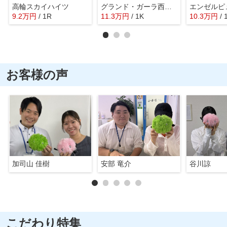
高輪スカイハイツ
グランド・ガーラ西麻布
エンゼルピ
9.2
万
円
/ 1R
11.3
万
円
/ 1K
10.3
万
円
/ 
お客様の声
加司山 佳樹
安部 竜介
谷川諒
こだわり特集