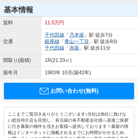
基本情報
賃料
11.5万円
千代田線
「
乃木坂
」駅 徒歩7分
交通
銀座線
「
青山一丁目
」駅 徒歩8分
千代田線
「
赤坂
」駅 徒歩11分
間取り(面積)
1R(21.33㎡)
築年月
1983年 10月(築42年)
お問い合わせ(無料)
ここまでご覧頂きありがとうございます♪当社は他社に負けな
い総合仲介店を目指し、各沿線の各不動産会社様へ直接ご挨拶
に行き最新の物件を頂きお客様へ提供しております！最新の情
報はインターネットに掲載されるまでにお時間がかかるため、