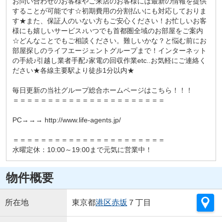
お問い合わせのお客様やご来店のお客様には最新の情報を提供
することが可能です☆初期費用の分割払いにも対応しておりま
す★また、保証人のいない方もご安心ください！お忙しいお客
様にも嬉しいサービス♪いつでも首都圏全域のお部屋をご案内
☆どんなことでもご相談ください。難しいかな？と悩む前にお
部屋探しのライフエージェントグループまで！インターネット
の手続♪引越し業者手配♪家電の回収作業etc..お気軽にご連絡く
ださい★各線主要駅より徒歩1分以内★
毎日更新の当社グループ総合ホームページはこちら！！！
＝＝＝＝＝＝＝＝＝＝＝＝＝＝＝＝＝＝＝＝＝＝
PC→→→ http://www.life-agents.jp/
＝＝＝＝＝＝＝＝＝＝＝＝＝＝＝＝＝＝＝＝＝＝
水曜定休：10:00～19:00まで元気に営業中！
物件概要
所在地
東京都
港区
赤坂
７丁目