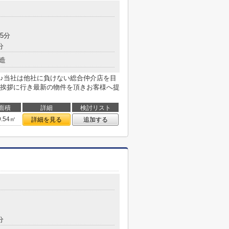
5分
分
造
♪当社は他社に負けない総合仲介店を目
挨拶に行き最新の物件を頂きお客様へ提
面積
詳細
検討リスト
9.54㎡
詳細を見る
追加する
分