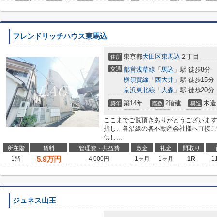
フレンドリッチハウス東馬込
東京都
大田区
東馬込
２丁目
住所
交通
都営浅草線
「
馬込
」駅 徒歩8分
横須賀線
「
西大井
」駅 徒歩15分
京浜東北線
「
大森
」駅 徒歩20分
築14年
2階建
木造
築年
階数
構造
ここまでご覧頂きありがとうございます
指し、各沿線の各不動産会社様へ直接ご
供し...
所在階
賃料
管理費・共益費
敷金
礼金
間取り
5.9
万円
1階
4,000円
1ヶ月
1ヶ月
1R
1
ジュネス山王