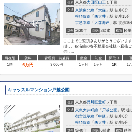
東京都
大田区
山王
１丁目
住所
交通
京浜東北線
「
大森
」駅 徒歩6分
横須賀線
「
西大井
」駅 徒歩15分
京急本線
「
大森海岸
」駅 徒歩16
築30年
2階建
軽量
築年
階数
構造
ここまでご覧頂きありがとうございます
指し、各沿線の各不動産会社様へ直接ご
供し...
所在階
賃料
管理費・共益費
敷金
礼金
間取り
6
万円
1階
3,000円
1ヶ月
1ヶ月
1R
17
キャッスルマンション戸越公園
東京都
品川区
豊町
６丁目
住所
交通
東急大井町線
「
戸越公園
」駅 徒
都営浅草線
「
中延
」駅 徒歩6分
横須賀線
「
西大井
」駅 徒歩9分
築40年
6階建
鉄筋
築年
階数
構造