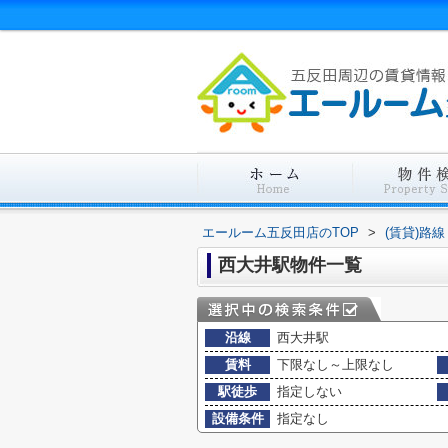
エールーム五反田店のTOP
>
(賃貸)路
西大井駅物件一覧
沿線
西大井駅
賃料
下限なし～上限なし
駅徒歩
指定しない
設備条件
指定なし