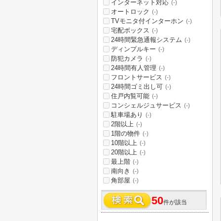
インターネット対応
(-)
オートロック
(-)
TVモニタ付インターホン
(-)
宅配ボックス
(-)
24時間緊急通報システム
(-)
ディンプルキー
(-)
防犯カメラ
(-)
24時間有人管理
(-)
フロントサービス
(-)
24時間ゴミ出し可
(-)
住戸内覧可能
(-)
コンシェルジュサービス
(-)
駐車場あり
(-)
2階以上
(-)
1階の物件
(-)
10階以上
(-)
20階以上
(-)
最上階
(-)
南向き
(-)
角部屋
(-)
50
件が該当