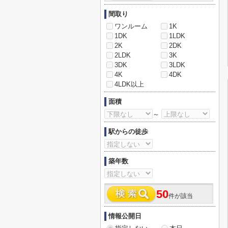
間取り
ワンルーム
1K
1DK
1LDK
2K
2DK
2LDK
3K
3DK
3LDK
4K
4DK
4LDK以上
面積
～
駅からの徒歩
築年数
50
件が該当
情報公開日