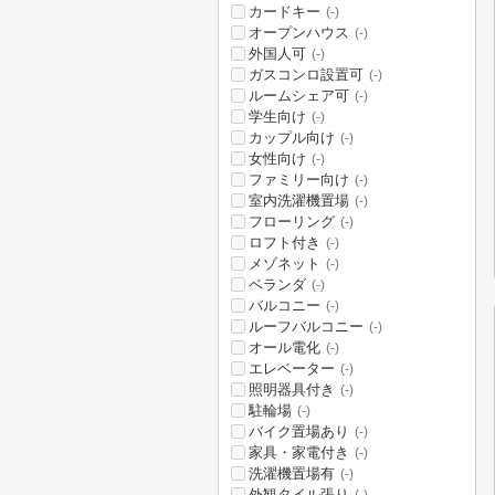
カードキー
(-)
オープンハウス
(-)
外国人可
(-)
ガスコンロ設置可
(-)
ルームシェア可
(-)
学生向け
(-)
カップル向け
(-)
女性向け
(-)
ファミリー向け
(-)
室内洗濯機置場
(-)
フローリング
(-)
ロフト付き
(-)
メゾネット
(-)
ベランダ
(-)
バルコニー
(-)
ルーフバルコニー
(-)
オール電化
(-)
エレベーター
(-)
照明器具付き
(-)
駐輪場
(-)
バイク置場あり
(-)
家具・家電付き
(-)
洗濯機置場有
(-)
外観タイル張り