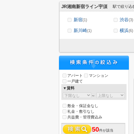
JR湘南新宿ライン宇須
駅で絞り込
新宿
渋谷
(1)
(3)
新川崎
横浜
(1)
(6)
アパート
マンション
一戸建て
▼賃料
～
敷金・保証金なし
礼金・敷引なし
共益費・管理費込み
50
件が該当