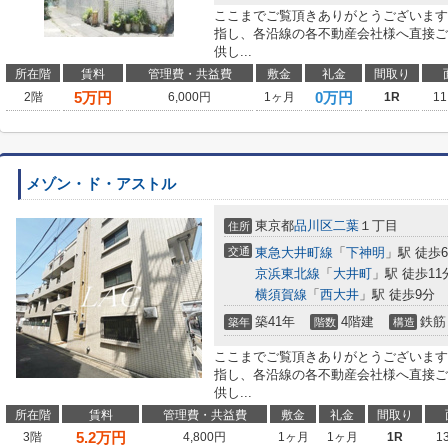
ここまでご覧頂きありがとうございます
指し、各沿線の各不動産会社様へ直接ご
供し...
所在階
賃料
管理費・共益費
敷金
礼金
間取り
5
万円
0万円
2階
6,000円
1ヶ月
1R
11
メゾン・ド・アストル
東京都
品川区
二葉
１丁目
住所
交通
東急大井町線
「
下神明
」駅 徒歩
京浜東北線
「
大井町
」駅 徒歩11
横須賀線
「
西大井
」駅 徒歩9分
築41年
4階建
鉄筋
築年
階数
構造
ここまでご覧頂きありがとうございます
指し、各沿線の各不動産会社様へ直接ご
供し...
所在階
賃料
管理費・共益費
敷金
礼金
間取り
5.2
万円
3階
4,800円
1ヶ月
1ヶ月
1R
1