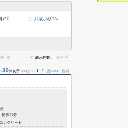
井
武蔵小杉
(51)
(28)
表示件数：
30
棟表示
<<前へ
1
2
次へ>>
最初
5分
 徒歩11分
コンクリート