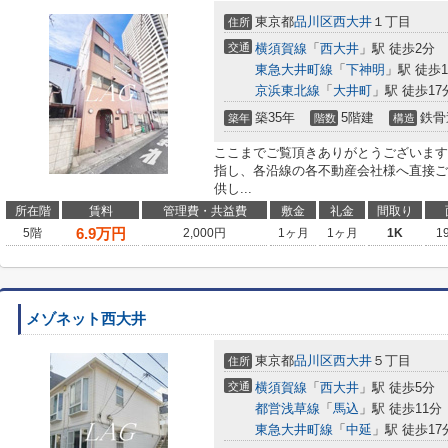
東京都
品川区
西大井
１丁目
住所
交通
横須賀線
「
西大井
」駅 徒歩2分
東急大井町線
「
下神明
」駅 徒歩1
京浜東北線
「
大井町
」駅 徒歩17
築35年
5階建
鉄骨
築年
階数
構造
ここまでご覧頂きありがとうございます
指し、各沿線の各不動産会社様へ直接ご
供し...
所在階
賃料
管理費・共益費
敷金
礼金
間取り
6.9
万円
5階
2,000円
1ヶ月
1ヶ月
1K
1
メゾネット西大井
東京都
品川区
西大井
５丁目
住所
交通
横須賀線
「
西大井
」駅 徒歩5分
都営浅草線
「
馬込
」駅 徒歩11分
東急大井町線
「
中延
」駅 徒歩17