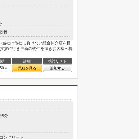
分
鉄骨
♪当社は他社に負けない総合仲介店を目
挨拶に行き最新の物件を頂きお客様へ提
面積
詳細
検討リスト
.50㎡
詳細を見る
追加する
歩5分
コンクリート