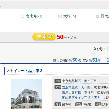
む
恵比寿
大崎
西大
(21)
(35)
50
件が該当
並び順：
50
51
1-
該当公開件数
棟 空き数
件
スカイコート品川第３
東京都
品川区
二葉
１丁目
住所
交通
京浜東北線
「
大井町
」駅 徒歩9分
東急大井町線
「
下神明
」駅 徒歩
湘南新宿ライン宇須
「
西大井
」駅
築39年
3階建
鉄筋
築年
階数
構造