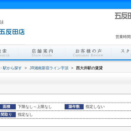
営業時間
線・駅から探す
>
JR湘南新宿ライン宇須
>
西大井駅の賃貸
面積
下限なし～上限なし
築年数
指定しない
間取り
指定なし