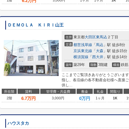
6.2
万円
1階
3,000円
1ヶ月
1ヶ月
1K
1
ＤＥＭＯＬＡ ＫＩＲＩ山王
東京都
大田区
東馬込
２丁目
住所
交通
都営浅草線
「
馬込
」駅 徒歩8分
京浜東北線
「
大森
」駅 徒歩15分
横須賀線
「
西大井
」駅 徒歩14分
築29年
3階建
鉄筋
築年
階数
構造
ここまでご覧頂きありがとうございます
指し、各沿線の各不動産会社様へ直接ご
供し...
所在階
賃料
管理費・共益費
敷金
礼金
間取り
6.7
万円
0万円
2階
3,000円
1ヶ月
1K
1
ハウスタカ