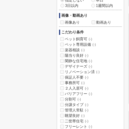
指定しない
本日
3日以内
1週間以内
画像・動画あり
画像あり
動画あり
こだわり条件
ペット飼育可
(-)
ペット専用設備
(-)
楽器相談
(-)
陽当り良好
(-)
閑静な住宅地
(-)
デザイナーズ
(-)
リノベーション済
(-)
保証人不要
(-)
事務所可
(-)
２人入居可
(-)
バリアフリー
(-)
分割可
(-)
分譲タイプ
(-)
管理人常駐
(-)
眺望良好
(-)
二世帯住宅
(-)
フリーレント
(-)