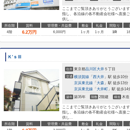
ここまでご覧頂きありがとうございます
指し、各沿線の各不動産会社様へ直接ご
供し...
所在階
賃料
管理費・共益費
敷金
礼金
間取り
6.2
万円
4階
6,000円
1ヶ月
1ヶ月
1R
1
Ｋ’ｓⅢ
東京都
品川区
大井
５丁目
住所
交通
横須賀線
「
西大井
」駅 徒歩10分
京浜東北線
「
大森
」駅 徒歩13分
京浜東北線
「
大井町
」駅 徒歩14
築35年
2階建
木造
築年
階数
構造
ここまでご覧頂きありがとうございます
指し、各沿線の各不動産会社様へ直接ご
供し...
所在階
賃料
管理費・共益費
敷金
礼金
間取り