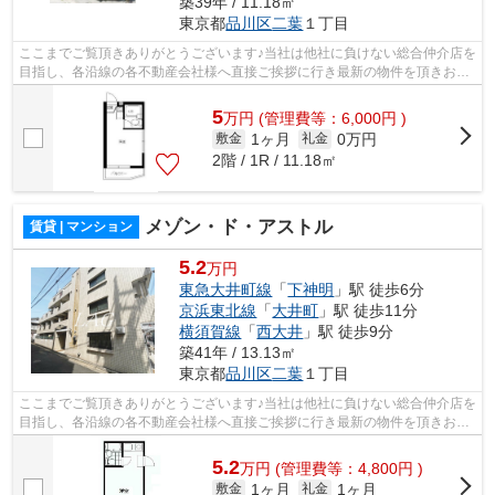
築39年 / 11.18㎡
東京都
品川区
二葉
１丁目
ここまでご覧頂きありがとうございます♪当社は他社に負けない総合仲介店を
目指し、各沿線の各不動産会社様へ直接ご挨拶に行き最新の物件を頂きお客
様へ提供しております！最新の情報は...
5
万
円
(管理費等：6,000円 )
1ヶ月
0万円
敷金
礼金
2階 / 1R / 11.18㎡
メゾン・ド・アストル
賃貸 | マンション
5.2
万円
東急大井町線
「
下神明
」駅 徒歩6分
京浜東北線
「
大井町
」駅 徒歩11分
横須賀線
「
西大井
」駅 徒歩9分
築41年 / 13.13㎡
東京都
品川区
二葉
１丁目
ここまでご覧頂きありがとうございます♪当社は他社に負けない総合仲介店を
目指し、各沿線の各不動産会社様へ直接ご挨拶に行き最新の物件を頂きお客
様へ提供しております！最新の情報は...
5.2
万
円
(管理費等：4,800円 )
1ヶ月
1ヶ月
敷金
礼金