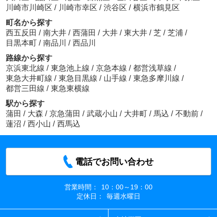
川崎市川崎区
/
川崎市幸区
/
渋谷区
/
横浜市鶴見区
町名から探す
西五反田
/
南大井
/
西蒲田
/
大井
/
東大井
/
芝
/
芝浦
/
目黒本町
/
南品川
/
西品川
路線から探す
京浜東北線
/
東急池上線
/
京急本線
/
都営浅草線
/
東急大井町線
/
東急目黒線
/
山手線
/
東急多摩川線
/
都営三田線
/
東急東横線
駅から探す
蒲田
/
大森
/
京急蒲田
/
武蔵小山
/
大井町
/
馬込
/
不動前
/
蓮沼
/
西小山
/
西馬込
電話でお問い合わせ
営業時間：
10：00～19：00
定休日：
毎週水曜日