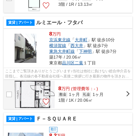
3階 / 1R / 13.13㎡
ルミエール・フタバ
賃貸 | アパート
8
万円
京浜東北線
「
大井町
」駅 徒歩10分
横須賀線
「
西大井
」駅 徒歩7分
東急大井町線
「
下神明
」駅 徒歩7分
築17年 / 20.06㎡
東京都
品川区
二葉
１丁目
ここまでご覧頂きありがとうございます♪当社は他社に負けない総合仲介店を
目指し、各沿線の各不動産会社様へ直接ご挨拶に行き最新の物件を頂きお客
様へ提供しております！最新の情報は...
8
万
円
(管理費等：- )
1ヶ月
1ヶ月
敷金
礼金
1階 / 1K / 20.06㎡
Ｆ－ＳＱＵＡＲＥ
賃貸 | アパート
敷0
8.2
万円