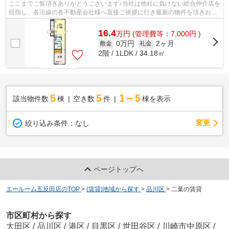
ここまでご覧頂きありがとうございます♪当社は他社に負けない総合仲介店を
目指し、各沿線の各不動産会社様へ直接ご挨拶に行き最新の物件を頂きお客
様へ提供しております！最新の情報は...
16.4
万
円
(管理費等：7,000円 )
0万円
2ヶ月
敷金
礼金
2階 / 1LDK / 34.18㎡
5
5
1～5
該当物件数
棟
空き数
件
棟を表示
変更
絞り込み条件：
なし
ページトップへ
エールーム五反田店のTOP
>
(賃貸)地域から探す
>
品川区
>
二葉の賃貸
市区町村から探す
大田区
/
品川区
/
港区
/
目黒区
/
世田谷区
/
川崎市中原区
/