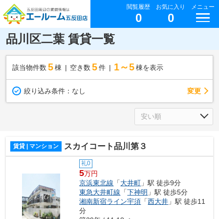
閲覧履歴
お気に入り
メニュー
0
0
品川区二葉 賃貸一覧
5
5
1～5
該当物件数
棟
空き数
件
棟を表示
変更
絞り込み条件：
なし
スカイコート品川第３
賃貸 | マンション
礼0
5
万円
京浜東北線
「
大井町
」駅 徒歩9分
東急大井町線
「
下神明
」駅 徒歩5分
湘南新宿ライン宇須
「
西大井
」駅 徒歩11
分