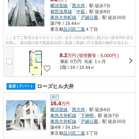
横須賀線
「
西大井
」駅 徒歩7分
都営浅草線
「
中延
」駅 徒歩8分
東急大井町線
「
戸越公園
」駅 徒歩10分
築7年 / 15.44㎡
東京都
品川区
二葉
４丁目
ここまでご覧頂きありがとうございます♪当社は他社に負けない総合仲介店を
目指し、各沿線の各不動産会社様へ直接ご挨拶に行き最新の物件を頂きお客
様へ提供しております！最新の情報は...
8.2
万
円
(管理費等：5,000円 )
0万円
1ヶ月
敷金
礼金
1階 / 1K / 15.44㎡
ローズヒル大井
賃貸 | アパート
敷0
16.4
万円
横須賀線
「
西大井
」駅 徒歩6分
東急大井町線
「
下神明
」駅 徒歩7分
東急大井町線
「
戸越公園
」駅 徒歩10分
築4年 / 34.18㎡
東京都
品川区
二葉
３丁目