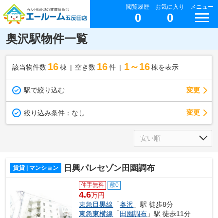
閲覧履歴
お気に入り
メニュー
0
0
奥沢駅物件一覧
16
16
1～16
該当物件数
棟
空き数
件
棟を表示
駅で絞り込む
変更
変更
絞り込み条件：
なし
日興パレセゾン田園調布
賃貸 | マンション
仲手無料
敷0
4.6
万円
東急目黒線
「
奥沢
」駅 徒歩8分
東急東横線
「
田園調布
」駅 徒歩11分