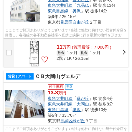
東急大井町線
「
九品仏
」駅 徒歩13分
東急目黒線
「
奥沢
」駅 徒歩14分
築9年 / 26.15㎡
東京都
目黒区
自由が丘
２丁目
ここまでご覧頂きありがとうございます♪当社は他社に負けない総合仲介店を
目指し、各沿線の各不動産会社様へ直接ご挨拶に行き最新の物件を頂きお客
様へ提供しております！最新の情報は...
11
万
円
(管理費等：7,000円 )
1ヶ月
1ヶ月
敷金
礼金
2階 / 1K / 26.15㎡
ＣＢ大岡山ヴェルデ
賃貸 | アパート
仲手無料
敷0
13.3
万円
東急大井町線
「
緑が丘
」駅 徒歩4分
東急大井町線
「
大岡山
」駅 徒歩8分
東急目黒線
「
奥沢
」駅 徒歩10分
築5年 / 33.70㎡
東京都
目黒区
緑が丘
３丁目
ここまでご覧頂きありがとうございます♪当社は他社に負けない総合仲介店を