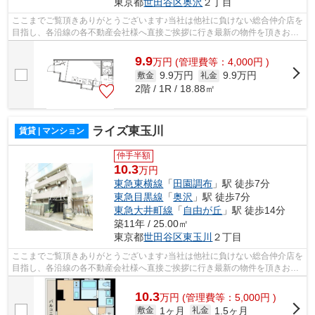
東京都
世田谷区
奥沢
２丁目
ここまでご覧頂きありがとうございます♪当社は他社に負けない総合仲介店を
目指し、各沿線の各不動産会社様へ直接ご挨拶に行き最新の物件を頂きお客
様へ提供しております！最新の情報は...
9.9
万
円
(管理費等：4,000円 )
9.9万円
9.9万円
敷金
礼金
2階 / 1R / 18.88㎡
ライズ東玉川
賃貸 | マンション
仲手半額
10.3
万円
東急東横線
「
田園調布
」駅 徒歩7分
東急目黒線
「
奥沢
」駅 徒歩7分
東急大井町線
「
自由が丘
」駅 徒歩14分
築11年 / 25.00㎡
東京都
世田谷区
東玉川
２丁目
ここまでご覧頂きありがとうございます♪当社は他社に負けない総合仲介店を
目指し、各沿線の各不動産会社様へ直接ご挨拶に行き最新の物件を頂きお客
様へ提供しております！最新の情報は...
10.3
万
円
(管理費等：5,000円 )
1ヶ月
1.5ヶ月
敷金
礼金