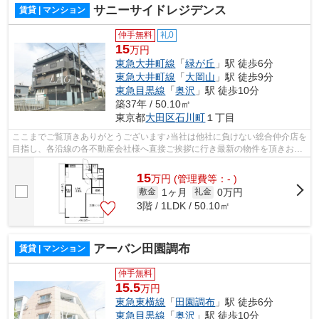
サニーサイドレジデンス
賃貸 | マンション
仲手無料
礼0
15
万円
東急大井町線
「
緑が丘
」駅 徒歩6分
東急大井町線
「
大岡山
」駅 徒歩9分
東急目黒線
「
奥沢
」駅 徒歩10分
築37年 / 50.10㎡
東京都
大田区
石川町
１丁目
ここまでご覧頂きありがとうございます♪当社は他社に負けない総合仲介店を
目指し、各沿線の各不動産会社様へ直接ご挨拶に行き最新の物件を頂きお客
様へ提供しております！最新の情報は...
15
万
円
(管理費等：- )
1ヶ月
0万円
敷金
礼金
3階 / 1LDK / 50.10㎡
アーバン田園調布
賃貸 | マンション
仲手無料
15.5
万円
東急東横線
「
田園調布
」駅 徒歩6分
東急目黒線
「
奥沢
」駅 徒歩10分