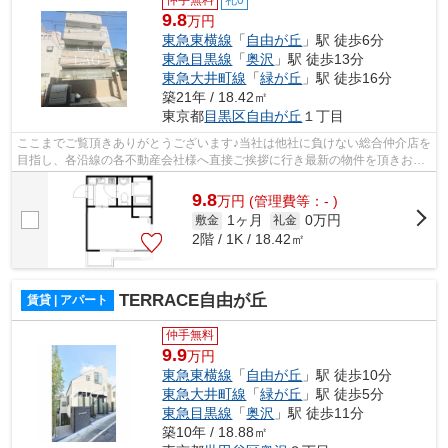
9.8
万円
東急東横線
「
自由が丘
」駅 徒歩6分
東急目黒線
「
奥沢
」駅 徒歩13分
東急大井町線
「
緑が丘
」駅 徒歩16分
築21年 / 18.42㎡
東京都
目黒区
自由が丘
１丁目
ここまでご覧頂きありがとうございます♪当社は他社に負けない総合仲介店を
目指し、各沿線の各不動産会社様へ直接ご挨拶に行き最新の物件を頂きお客
様へ提供しております！最新の情報は...
9.8
万
円
(管理費等：- )
1ヶ月
0万円
敷金
礼金
2階 / 1K / 18.42㎡
TERRACE自由が丘
賃貸 | アパート
仲手無料
9.9
万円
東急東横線
「
自由が丘
」駅 徒歩10分
東急大井町線
「
緑が丘
」駅 徒歩5分
東急目黒線
「
奥沢
」駅 徒歩11分
築10年 / 18.88㎡