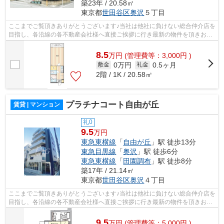
築23年 / 20.58㎡
東京都
世田谷区
奥沢
５丁目
ここまでご覧頂きありがとうございます♪当社は他社に負けない総合仲介店を
目指し、各沿線の各不動産会社様へ直接ご挨拶に行き最新の物件を頂きお客
様へ提供しております！最新の情報は...
8.5
万
円
(管理費等：3,000円 )
0万円
0.5ヶ月
敷金
礼金
2階 / 1K / 20.58㎡
プラチナコート自由が丘
賃貸 | マンション
礼0
9.5
万円
東急東横線
「
自由が丘
」駅 徒歩13分
東急目黒線
「
奥沢
」駅 徒歩6分
東急東横線
「
田園調布
」駅 徒歩8分
築17年 / 21.14㎡
東京都
世田谷区
奥沢
４丁目
ここまでご覧頂きありがとうございます♪当社は他社に負けない総合仲介店を
目指し、各沿線の各不動産会社様へ直接ご挨拶に行き最新の物件を頂きお客
様へ提供しております！最新の情報は...
9.5
万
円
(管理費等：5,000円 )