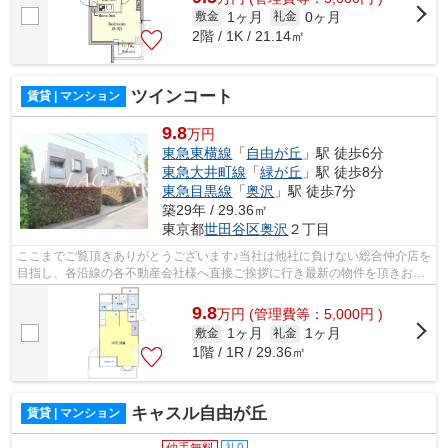
1ヶ月
0ヶ月
敷金
礼金
2階 / 1K / 21.14㎡
ツインコート
賃貸 | マンション
9.8
万円
東急東横線
「
自由が丘
」駅 徒歩6分
東急大井町線
「
緑が丘
」駅 徒歩8分
東急目黒線
「
奥沢
」駅 徒歩7分
築29年 / 29.36㎡
東京都
世田谷区
奥沢
２丁目
ここまでご覧頂きありがとうございます♪当社は他社に負けない総合仲介店を
目指し、各沿線の各不動産会社様へ直接ご挨拶に行き最新の物件を頂きお客
様へ提供しております！最新の情報は...
9.8
万
円
(管理費等：5,000円 )
1ヶ月
1ヶ月
敷金
礼金
1階 / 1R / 29.36㎡
キャスル自由が丘
賃貸 | マンション
仲手無料
礼0