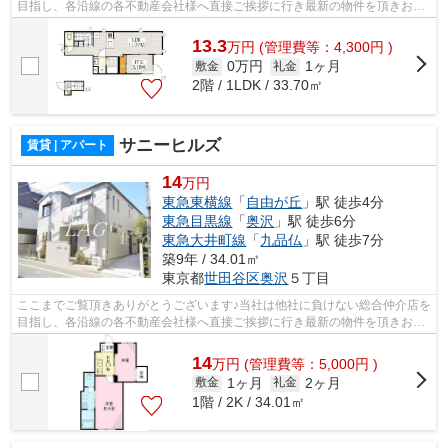
目指し、各沿線の各不動産会社様へ直接ご挨拶に行き最新の物件を頂きお客
様へ提供しております！最新の情報は...
13.3
万
円
(管理費等：4,300円 )
0万円
1ヶ月
敷金
礼金
2階 / 1LDK / 33.70㎡
サニーヒルズ
賃貸 | アパート
14
万円
東急東横線
「
自由が丘
」駅 徒歩4分
東急目黒線
「
奥沢
」駅 徒歩6分
東急大井町線
「
九品仏
」駅 徒歩7分
築9年 / 34.01㎡
東京都
世田谷区
奥沢
５丁目
ここまでご覧頂きありがとうございます♪当社は他社に負けない総合仲介店を
目指し、各沿線の各不動産会社様へ直接ご挨拶に行き最新の物件を頂きお客
様へ提供しております！最新の情報は...
14
万
円
(管理費等：5,000円 )
1ヶ月
2ヶ月
敷金
礼金
1階 / 2K / 34.01㎡