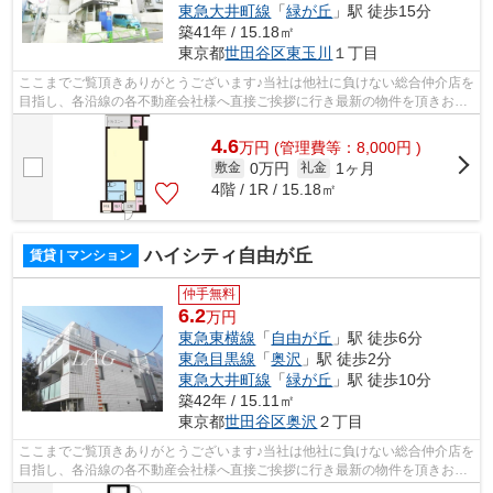
東急大井町線
「
緑が丘
」駅 徒歩15分
築41年 / 15.18㎡
東京都
世田谷区
東玉川
１丁目
ここまでご覧頂きありがとうございます♪当社は他社に負けない総合仲介店を
目指し、各沿線の各不動産会社様へ直接ご挨拶に行き最新の物件を頂きお客
様へ提供しております！最新の情報は...
4.6
万
円
(管理費等：8,000円 )
0万円
1ヶ月
敷金
礼金
4階 / 1R / 15.18㎡
ハイシティ自由が丘
賃貸 | マンション
仲手無料
6.2
万円
東急東横線
「
自由が丘
」駅 徒歩6分
東急目黒線
「
奥沢
」駅 徒歩2分
東急大井町線
「
緑が丘
」駅 徒歩10分
築42年 / 15.11㎡
東京都
世田谷区
奥沢
２丁目
ここまでご覧頂きありがとうございます♪当社は他社に負けない総合仲介店を
目指し、各沿線の各不動産会社様へ直接ご挨拶に行き最新の物件を頂きお客
様へ提供しております！最新の情報は...