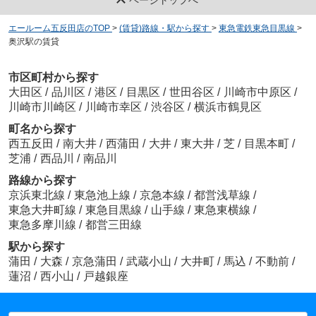
エールーム五反田店のTOP
>
(賃貸)路線・駅から探す
>
東急電鉄東急目黒線
>
奥沢駅の賃貸
市区町村から探す
大田区
/
品川区
/
港区
/
目黒区
/
世田谷区
/
川崎市中原区
/
川崎市川崎区
/
川崎市幸区
/
渋谷区
/
横浜市鶴見区
町名から探す
西五反田
/
南大井
/
西蒲田
/
大井
/
東大井
/
芝
/
目黒本町
/
芝浦
/
西品川
/
南品川
路線から探す
京浜東北線
/
東急池上線
/
京急本線
/
都営浅草線
/
東急大井町線
/
東急目黒線
/
山手線
/
東急東横線
/
東急多摩川線
/
都営三田線
駅から探す
蒲田
/
大森
/
京急蒲田
/
武蔵小山
/
大井町
/
馬込
/
不動前
/
蓮沼
/
西小山
/
戸越銀座