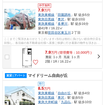
仲手無料
7.9
万円
東急東横線
「
田園調布
」駅 徒歩5分
東急目黒線
「
奥沢
」駅 徒歩10分
東急東横線
「
多摩川
」駅 徒歩16分
築41年 / 16.22㎡
東京都
世田谷区
東玉川
２丁目
ここまでご覧頂きありがとうございます♪当社は他社に負けない総合仲介店を
目指し、各沿線の各不動産会社様へ直接ご挨拶に行き最新の物件を頂きお客
様へ提供しております！最新の情報は...
7.9
万
円
(管理費等：10,000円 )
1ヶ月
1ヶ月
敷金
礼金
2階 / 1R / 16.22㎡
マイドリーム自由が丘
賃貸 | アパート
敷0
8.5
万円
東急東横線
「
自由が丘
」駅 徒歩4分
東急目黒線
「
奥沢
」駅 徒歩5分
東急大井町線
「
九品仏
」駅 徒歩10分