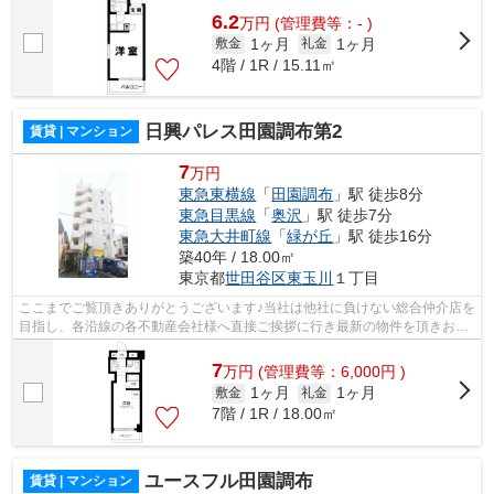
6.2
万
円
(管理費等：- )
1ヶ月
1ヶ月
敷金
礼金
4階 / 1R / 15.11㎡
日興パレス田園調布第2
賃貸 | マンション
7
万円
東急東横線
「
田園調布
」駅 徒歩8分
東急目黒線
「
奥沢
」駅 徒歩7分
東急大井町線
「
緑が丘
」駅 徒歩16分
築40年 / 18.00㎡
東京都
世田谷区
東玉川
１丁目
ここまでご覧頂きありがとうございます♪当社は他社に負けない総合仲介店を
目指し、各沿線の各不動産会社様へ直接ご挨拶に行き最新の物件を頂きお客
様へ提供しております！最新の情報は...
7
万
円
(管理費等：6,000円 )
1ヶ月
1ヶ月
敷金
礼金
7階 / 1R / 18.00㎡
ユースフル田園調布
賃貸 | マンション