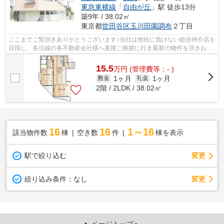
東急東横線
「
自由が丘
」駅 徒歩13分
築9年 / 38.02㎡
東京都
世田谷区
玉川田園調布
２丁目
ここまでご覧頂きありがとうございます♪当社は他社に負けない総合仲介店を
目指し、各沿線の各不動産会社様へ直接ご挨拶に行き最新の物件を頂きお客
様へ提供しております！最新の情報は...
15.5
万
円
(管理費等：- )
1ヶ月
1ヶ月
敷金
礼金
2階 / 2LDK / 38.02㎡
16
16
1～16
該当物件数
棟
空き数
件
棟を表示
駅で絞り込む
変更
変更
絞り込み条件：
なし
ページトップへ