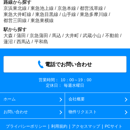
路線から探す
京浜東北線
/
東急池上線
/
京急本線
/
都営浅草線
/
東急大井町線
/
東急目黒線
/
山手線
/
東急多摩川線
/
都営三田線
/
東急東横線
駅から探す
大森
/
蒲田
/
京急蒲田
/
馬込
/
大井町
/
武蔵小山
/
不動前
/
蓮沼
/
西馬込
/
平和島
電話でお問い合わせ
営業時間：
10：00～19：00
定休日：
毎週水曜日
ホーム
会社概要
お問い合わせ
物件リクエスト
プライバシーポリシー
利用規約
アクセスマップ
PCサイト