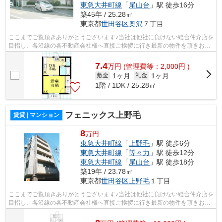
東急大井町線
「
尾山台
」駅 徒歩16分
築45年 / 25.28㎡
東京都
世田谷区
奥沢
７丁目
ここまでご覧頂きありがとうございます♪当社は他社に負けない総合仲介店を
目指し、各沿線の各不動産会社様へ直接ご挨拶に行き最新の物件を頂きお客
様へ提供しております！最新の情報は...
7.4
万
円
(管理費等：2,000円 )
1ヶ月
1ヶ月
敷金
礼金
1階 / 1DK / 25.28㎡
フェニックス上野毛
賃貸 | マンション
8
万円
東急大井町線
「
上野毛
」駅 徒歩6分
東急大井町線
「
等々力
」駅 徒歩12分
東急大井町線
「
尾山台
」駅 徒歩18分
築19年 / 23.78㎡
東京都
世田谷区
上野毛
１丁目
ここまでご覧頂きありがとうございます♪当社は他社に負けない総合仲介店を
目指し、各沿線の各不動産会社様へ直接ご挨拶に行き最新の物件を頂きお客
様へ提供しております！最新の情報は...