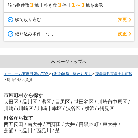
3
3
1～3
該当物件数
棟
空き数
件
棟を表示
駅で絞り込む
変更
変更
絞り込み条件：
なし
ページトップへ
エールーム五反田店のTOP
>
(賃貸)路線・駅から探す
>
東急電鉄東急大井町線
>
尾山台駅の賃貸
市区町村から探す
大田区
/
品川区
/
港区
/
目黒区
/
世田谷区
/
川崎市中原区
/
川崎市川崎区
/
川崎市幸区
/
渋谷区
/
横浜市鶴見区
町名から探す
西五反田
/
南大井
/
西蒲田
/
大井
/
目黒本町
/
東大井
/
芝浦
/
南品川
/
西品川
/
芝