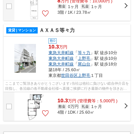
8
万
円
(管理費等：10,000円 )
1ヶ月
1ヶ月
敷金
礼金
3階 / 1K / 23.78㎡
ＡＸＡＳ等々力
賃貸 | マンション
敷0
10.3
万円
東急大井町線
「
等々力
」駅 徒歩10分
東急大井町線
「
上野毛
」駅 徒歩10分
東急大井町線
「
尾山台
」駅 徒歩18分
築18年 / 25.60㎡
東京都
世田谷区
上野毛
１丁目
ここまでご覧頂きありがとうございます♪当社は他社に負けない総合仲介店を
目指し、各沿線の各不動産会社様へ直接ご挨拶に行き最新の物件を頂きお客
様へ提供しております！最新の情報は...
10.3
万
円
(管理費等：5,000円 )
0万円
1ヶ月
敷金
礼金
4階 / 1DK / 25.60㎡