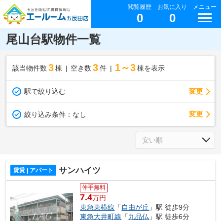
閲覧履歴
お気に入り
メニュー
0
0
尾山台駅物件一覧
3
3
1～3
該当物件数
棟
空き数
件
棟を表示
駅で絞り込む
変更
変更
絞り込み条件：
なし
サンハイツ
賃貸 | アパート
仲手無料
7.4
万円
東急東横線
「
自由が丘
」駅 徒歩9分
東急大井町線
「
九品仏
」駅 徒歩6分