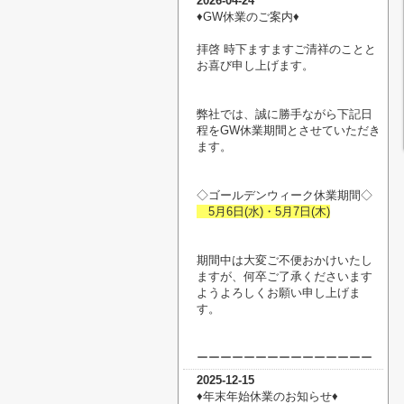
2026-04-24
♦︎GW休業のご案内♦︎
拝啓 時下ますますご清祥のことと
お喜び申し上げます。
弊社では、誠に勝手ながら下記日
程をGW休業期間とさせていただき
ます。
◇ゴールデンウィーク休業期間◇
5月6日(水)・5月7日(木)
期間中は大変ご不便おかけいたし
ますが、何卒ご了承くださいます
ようよろしくお願い申し上げま
す。
ーーーーーーーーーーーーーーー
2025-12-15
♦︎年末年始休業のお知らせ♦︎