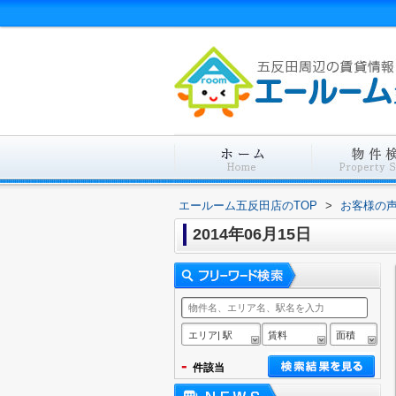
エールーム五反田店のTOP
>
お客様の
2014年06月15日
エリア| 駅
賃料
面積
-
件該当