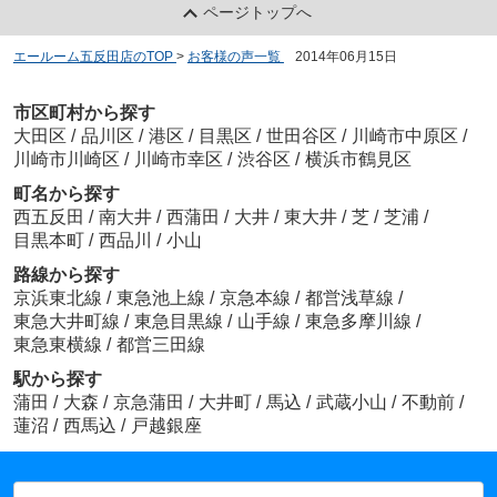
ページトップへ
エールーム五反田店のTOP
>
お客様の声一覧
>
2014年06月15日
市区町村から探す
大田区
/
品川区
/
港区
/
目黒区
/
世田谷区
/
川崎市中原区
/
川崎市川崎区
/
川崎市幸区
/
渋谷区
/
横浜市鶴見区
町名から探す
西五反田
/
南大井
/
西蒲田
/
大井
/
東大井
/
芝
/
芝浦
/
目黒本町
/
西品川
/
小山
路線から探す
京浜東北線
/
東急池上線
/
京急本線
/
都営浅草線
/
東急大井町線
/
東急目黒線
/
山手線
/
東急多摩川線
/
東急東横線
/
都営三田線
駅から探す
蒲田
/
大森
/
京急蒲田
/
大井町
/
馬込
/
武蔵小山
/
不動前
/
蓮沼
/
西馬込
/
戸越銀座