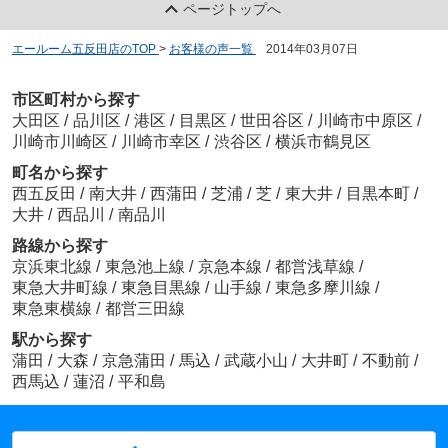
ページトップへ
エールーム五反田店のTOP
>
お客様の声一覧
>
2014年03月07日
市区町村から探す
大田区
/
品川区
/
港区
/
目黒区
/
世田谷区
/
川崎市中原区
/
川崎市川崎区
/
川崎市幸区
/
渋谷区
/
横浜市鶴見区
町名から探す
西五反田
/
南大井
/
西蒲田
/
芝浦
/
芝
/
東大井
/
目黒本町
/
大井
/
西品川
/
南品川
路線から探す
京浜東北線
/
東急池上線
/
京急本線
/
都営浅草線
/
東急大井町線
/
東急目黒線
/
山手線
/
東急多摩川線
/
東急東横線
/
都営三田線
駅から探す
蒲田
/
大森
/
京急蒲田
/
馬込
/
武蔵小山
/
大井町
/
不動前
/
西馬込
/
蓮沼
/
平和島