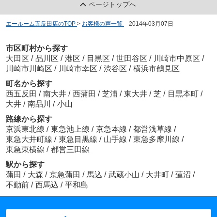
ページトップへ
エールーム五反田店のTOP
>
お客様の声一覧
>
2014年03月07日
市区町村から探す
大田区
/
品川区
/
港区
/
目黒区
/
世田谷区
/
川崎市中原区
/
川崎市川崎区
/
川崎市幸区
/
渋谷区
/
横浜市鶴見区
町名から探す
西五反田
/
南大井
/
西蒲田
/
芝浦
/
東大井
/
芝
/
目黒本町
/
大井
/
南品川
/
小山
路線から探す
京浜東北線
/
東急池上線
/
京急本線
/
都営浅草線
/
東急大井町線
/
東急目黒線
/
山手線
/
東急多摩川線
/
東急東横線
/
都営三田線
駅から探す
蒲田
/
大森
/
京急蒲田
/
馬込
/
武蔵小山
/
大井町
/
蓮沼
/
不動前
/
西馬込
/
平和島