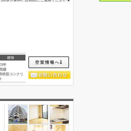
建物
空室情報へ
23年
4階建
骨鉄筋コンクリ
ト