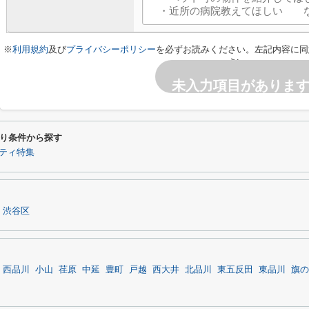
※
利用規約
及び
プライバシーポリシー
を必ずお読みください。左記内容に同
さい。
未入力項目がありま
り条件から探す
ティ特集
渋谷区
西品川
小山
荏原
中延
豊町
戸越
西大井
北品川
東五反田
東品川
旗の