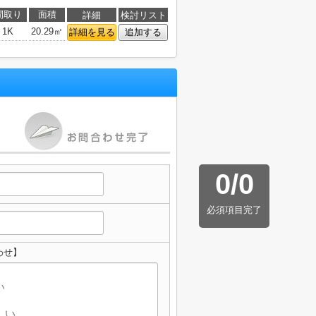
間取り
面積
詳細
検討リスト
1K
20.29㎡
詳細を見る
追加する
0
/
0
必須項目完了
わせ】