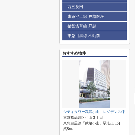
西五反田
東急池上線 戸越銀座
都営浅草線 戸越
東急目黒線 不動前
おすすめ物件
シティタワー武蔵小山 レジデンス棟
東京都品川区小山３丁目
東急目黒線「武蔵小山」駅 徒歩1分
築5年