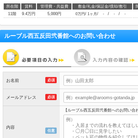
所在階
賃料
管理費・共益費
敷金/礼金/保証金/償却/敷引
11階
9.4万円
5,000円
/
/
/
/
0万円
1ヶ月
-
-
-
ルーブル西五反田弐番館
へのお問い合わせ
お名前
必須
メールアドレス
必須
【ルーブル西五反田弐番館へのお問い合
内容
任意