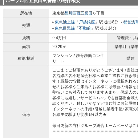
ルーブル西五反田弐番館
の物件概要
所在地
東京都
品川区
西五反田
６丁目
東急池上線
「
戸越銀座
」駅 徒歩8分
都営浅
交通
東急目黒線
「
不動前
」駅 徒歩14分
賃料
9.4万円
管理費・共
面積
20.29㎡
築年月（築
マンション / 鉄骨鉄筋コンク
種別/構造
階建
リート
ここまでご覧頂きありがとうございます♪当社
各沿線の各不動産会社様へ直接ご挨拶に行き最
す！最新の情報はインターネットに掲載される
せのお客様やご来店のお客様には最新の情報を
割払いにも対応しております★また、保証人の
客様にも嬉しいサービス♪いつでも首都圏全域
談ください。難しいかな？と悩む前にお部屋探
インターネットの手続♪引越し業者手配♪家電の回
備考
各線主要駅より徒歩1分以内★
毎日更新の当社グループ総合ホームページはこ
＝＝＝＝＝＝＝＝＝＝＝＝＝＝＝＝＝＝＝＝＝