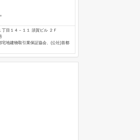
＝
丁目１４－１１ 須賀ビル ２Ｆ
号
都宅地建物取引業保証協会、(公社)首都