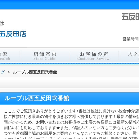
営業時間
ログ
>
ルーブル西五反田弐番館
ルーブル西五反田弐番館
ここまでご覧頂きありがとうございます♪当社は他社に負けない総合仲介
接ご挨拶に行き最新の物件を頂きお客様へ提供しております！最新の情報
間がかかるため、お問い合わせのお客様やご来店のお客様には最新の情報
割払いにも対応しております★また、保証人のいない方もご安心ください
つでも首都圏全域のお部屋をご案内☆どんなことでもご相談ください。難
エージェントグループまで！インターネットの手続♪引越し業者手配♪家電の回