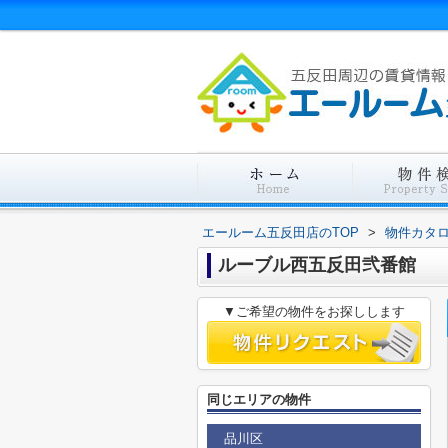
エールーム五反田店のTOP
>
物件カタ
ルーブル西五反田弐番館
▼ご希望の物件をお探しします
同じエリアの物件
品川区