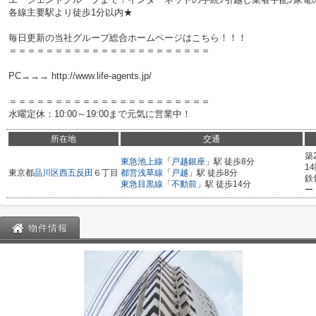
各線主要駅より徒歩1分以内★
毎日更新の当社グループ総合ホームページはこちら！！！
＝＝＝＝＝＝＝＝＝＝＝＝＝＝＝＝＝＝＝＝＝＝
PC→→→ http://www.life-agents.jp/
＝＝＝＝＝＝＝＝＝＝＝＝＝＝＝＝＝＝＝＝＝＝
水曜定休：10:00～19:00まで元気に営業中！
所在地
交通
築
東急池上線
「
戸越銀座
」駅 徒歩8分
1
東京都
品川区
西五反田
６丁目
都営浅草線
「
戸越
」駅 徒歩8分
鉄
東急目黒線
「
不動前
」駅 徒歩14分
ー
物件情報