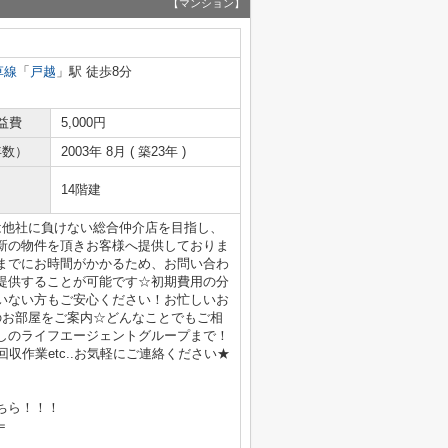
【マンション】
草線
「
戸越
」駅 徒歩8分
益費
5,000円
年数）
2003年 8月 ( 築23年 )
14階建
は他社に負けない総合仲介店を目指し、
新の物件を頂きお客様へ提供しておりま
までにお時間がかかるため、お問い合わ
提供することが可能です☆初期費用の分
いない方もご安心ください！お忙しいお
のお部屋をご案内☆どんなことでもご相
しのライフエージェントグループまで！
収作業etc..お気軽にご連絡ください★
ちら！！！
＝