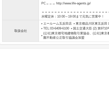
PC→→→ http://www.life-agents.jp/
＝＝＝＝＝＝＝＝＝＝＝＝＝＝＝＝＝＝＝＝＝
水曜定休：10:00～19:00まで元気に営業中！
エールーム五反田店
東京都品川区東五反田１
TEL:03-6409-6100
国土交通大臣 (2) 第9710
取扱会社
(公社)東京都宅地建物取引業協会、(公社)東京
圏不動産公正取引協議会加盟