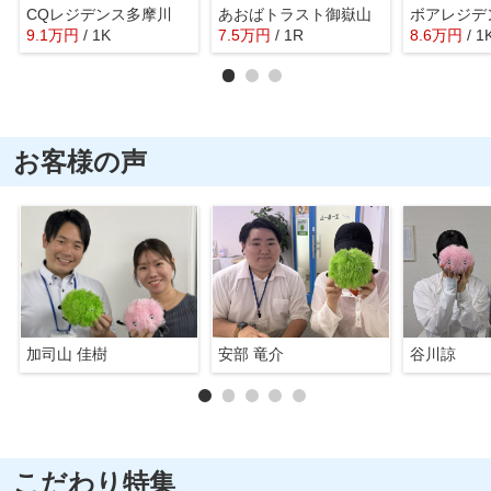
CQレジデンス多摩川
あおばトラスト御嶽山
ボアレジデ
9.1
万
円
/ 1K
7.5
万
円
/ 1R
8.6
万
円
/ 1
お客様の声
加司山 佳樹
安部 竜介
谷川諒
こだわり特集