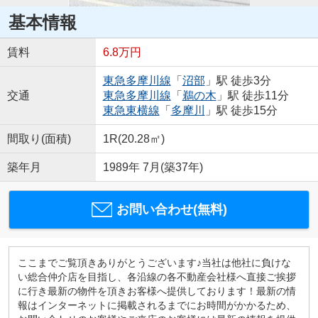
基本情報
賃料
6.8万円
東急多摩川線
「
沼部
」駅 徒歩3分
交通
東急多摩川線
「
鵜の木
」駅 徒歩11分
東急東横線
「
多摩川
」駅 徒歩15分
間取り(面積)
1R(20.28㎡)
築年月
1989年 7月(築37年)
お問い合わせ(無料)
ここまでご覧頂きありがとうございます♪当社は他社に負けな
い総合仲介店を目指し、各沿線の各不動産会社様へ直接ご挨拶
に行き最新の物件を頂きお客様へ提供しております！最新の情
報はインターネットに掲載されるまでにお時間がかかるため、