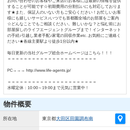
お問い合わせのお客様やご来店のお客様には最新の情報を提供
することが可能です☆初期費用の分割払いにも対応しておりま
す★また、保証人のいない方もご安心ください！お忙しいお客
様にも嬉しいサービス♪いつでも首都圏全域のお部屋をご案内
☆どんなことでもご相談ください。難しいかな？と悩む前にお
部屋探しのライフエージェントグループまで！インターネット
の手続♪引越し業者手配♪家電の回収作業etc..お気軽にご連絡く
ださい★各線主要駅より徒歩1分以内★
毎日更新の当社グループ総合ホームページはこちら！！！
＝＝＝＝＝＝＝＝＝＝＝＝＝＝＝＝＝＝＝＝＝＝
PC→→→ http://www.life-agents.jp/
＝＝＝＝＝＝＝＝＝＝＝＝＝＝＝＝＝＝＝＝＝＝
水曜定休：10:00～19:00まで元気に営業中！
物件概要
所在地
東京都
大田区
田園調布南