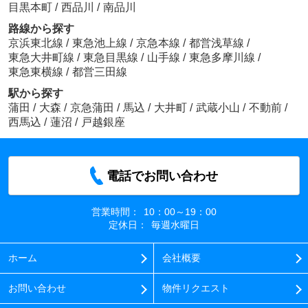
目黒本町
/
西品川
/
南品川
路線から探す
京浜東北線
/
東急池上線
/
京急本線
/
都営浅草線
/
東急大井町線
/
東急目黒線
/
山手線
/
東急多摩川線
/
東急東横線
/
都営三田線
駅から探す
蒲田
/
大森
/
京急蒲田
/
馬込
/
大井町
/
武蔵小山
/
不動前
/
西馬込
/
蓮沼
/
戸越銀座
電話でお問い合わせ
営業時間：
10：00～19：00
定休日：
毎週水曜日
ホーム
会社概要
お問い合わせ
物件リクエスト