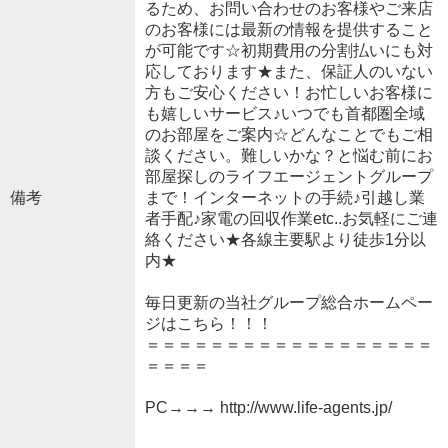
るため、お問い合わせのお客様やご来店
のお客様には最新の情報を提供すること
が可能です☆初期費用の分割払いにも対
応しております★また、保証人のいない
方もご安心ください！お忙しいお客様に
も嬉しいサービス♪いつでも首都圏全域
のお部屋をご案内☆どんなことでもご相
談ください。難しいかな？と悩む前にお
部屋探しのライフエージェントグループ
備考
まで！インターネットの手続♪引越し業
者手配♪家電の回収作業etc..お気軽にご連
絡ください★各線主要駅より徒歩1分以
内★
毎日更新の当社グループ総合ホームペー
ジはこちら！！！
＝＝＝＝＝＝＝＝＝＝＝＝＝＝＝＝＝＝
＝＝＝＝
PC→→→ http://www.life-agents.jp/