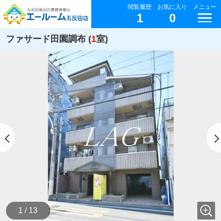
閲覧履歴
お気に入り
メニュー
1
0
ファサード田園調布 (
1
室)
1 / 13