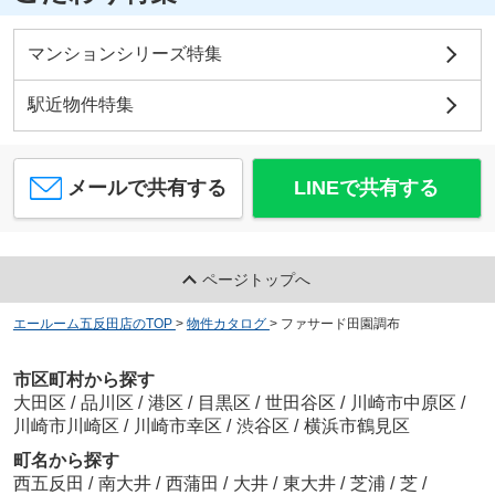
マンションシリーズ特集
駅近物件特集
メールで共有する
LINEで共有する
ページトップへ
エールーム五反田店のTOP
>
物件カタログ
>
ファサード田園調布
市区町村から探す
大田区
/
品川区
/
港区
/
目黒区
/
世田谷区
/
川崎市中原区
/
川崎市川崎区
/
川崎市幸区
/
渋谷区
/
横浜市鶴見区
町名から探す
西五反田
/
南大井
/
西蒲田
/
大井
/
東大井
/
芝浦
/
芝
/