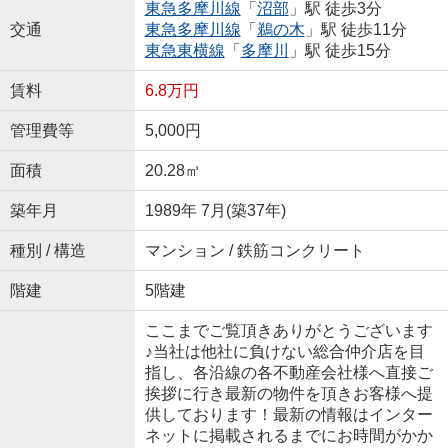
東急多摩川線
「
沼部
」駅 徒歩3分
交通
東急多摩川線
「
鵜の木
」駅 徒歩11分
東急東横線
「
多摩川
」駅 徒歩15分
賃料
6.8万円
管理費等
5,000円
面積
20.28㎡
築年月
1989年 7月(築37年)
種別 / 構造
マンション / 鉄筋コンクリート
階建
5階建
ここまでご覧頂きありがとうございます
♪当社は他社に負けない総合仲介店を目
指し、各沿線の各不動産会社様へ直接ご
挨拶に行き最新の物件を頂きお客様へ提
供しております！最新の情報はインター
ネットに掲載されるまでにお時間がかか