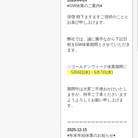
2026-04-24
♦︎GW休業のご案内♦︎
拝啓 時下ますますご清祥のことと
お喜び申し上げます。
弊社では、誠に勝手ながら下記日
程をGW休業期間とさせていただき
ます。
◇ゴールデンウィーク休業期間◇
5月6日(水)・5月7日(木)
期間中は大変ご不便おかけいたし
ますが、何卒ご了承くださいます
ようよろしくお願い申し上げま
す。
ーーーーーーーーーーーーーーー
2025-12-15
♦︎年末年始休業のお知らせ♦︎