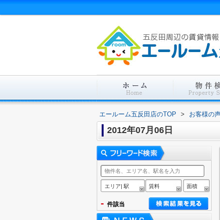
エールーム五反田店のTOP
>
お客様の
2012年07月06日
エリア| 駅
賃料
面積
-
件該当