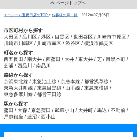
ページトップへ
エールーム五反田店のTOP
>
お客様の声一覧
>
2012年07月06日
市区町村から探す
大田区
/
品川区
/
港区
/
目黒区
/
世田谷区
/
川崎市中原区
/
川崎市川崎区
/
川崎市幸区
/
渋谷区
/
横浜市鶴見区
町名から探す
西五反田
/
南大井
/
西蒲田
/
大井
/
東大井
/
芝
/
目黒本町
/
芝浦
/
西品川
/
南品川
路線から探す
京浜東北線
/
東急池上線
/
京急本線
/
都営浅草線
/
東急大井町線
/
東急目黒線
/
山手線
/
東急東横線
/
東急多摩川線
/
都営三田線
駅から探す
蒲田
/
大森
/
京急蒲田
/
武蔵小山
/
大井町
/
馬込
/
不動前
/
戸越銀座
/
蓮沼
/
西小山