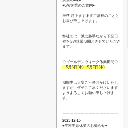
2026-04-24
♦︎GW休業のご案内♦︎
拝啓 時下ますますご清祥のことと
お喜び申し上げます。
弊社では、誠に勝手ながら下記日
程をGW休業期間とさせていただき
ます。
◇ゴールデンウィーク休業期間◇
5月6日(水)・5月7日(木)
期間中は大変ご不便おかけいたし
ますが、何卒ご了承くださいます
ようよろしくお願い申し上げま
す。
ーーーーーーーーーーーーーーー
2025-12-15
♦︎年末年始休業のお知らせ♦︎