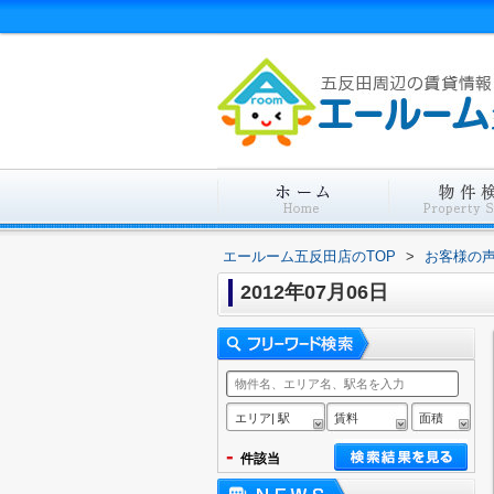
エールーム五反田店のTOP
>
お客様の
2012年07月06日
エリア| 駅
賃料
面積
-
件該当