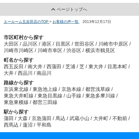
ページトップへ
エールーム五反田店のTOP
>
お客様の声一覧
>
2013年12月17日
市区町村から探す
大田区
/
品川区
/
港区
/
目黒区
/
世田谷区
/
川崎市中原区
/
川崎市川崎区
/
川崎市幸区
/
渋谷区
/
横浜市鶴見区
町名から探す
西五反田
/
南大井
/
西蒲田
/
芝浦
/
芝
/
東大井
/
目黒本町
/
大井
/
西品川
/
南品川
路線から探す
京浜東北線
/
東急池上線
/
京急本線
/
都営浅草線
/
東急大井町線
/
東急目黒線
/
山手線
/
東急多摩川線
/
東急東横線
/
都営三田線
駅から探す
蒲田
/
大森
/
京急蒲田
/
馬込
/
武蔵小山
/
大井町
/
不動前
/
西馬込
/
蓮沼
/
平和島