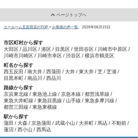
ページトップへ
エールーム五反田店のTOP
>
お客様の声一覧
>
2026年06月15日
市区町村から探す
大田区
/
品川区
/
港区
/
目黒区
/
世田谷区
/
川崎市中原区
/
川崎市川崎区
/
川崎市幸区
/
渋谷区
/
横浜市鶴見区
町名から探す
西五反田
/
南大井
/
西蒲田
/
大井
/
東大井
/
芝
/
芝浦
/
目黒本町
/
南品川
/
西品川
路線から探す
京浜東北線
/
東急池上線
/
京急本線
/
都営浅草線
/
東急大井町線
/
東急目黒線
/
山手線
/
東急多摩川線
/
都営三田線
/
東急東横線
駅から探す
蒲田
/
大森
/
京急蒲田
/
武蔵小山
/
大井町
/
馬込
/
不動前
/
蓮沼
/
西小山
/
西馬込