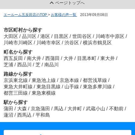
ページトップへ
エールーム五反田店のTOP
>
お客様の声一覧
>
2013年09月08日
市区町村から探す
大田区
/
品川区
/
港区
/
目黒区
/
世田谷区
/
川崎市中原区
/
川崎市川崎区
/
川崎市幸区
/
渋谷区
/
横浜市鶴見区
町名から探す
西五反田
/
南大井
/
西蒲田
/
大井
/
目黒本町
/
東大井
/
芝浦
/
西品川
/
芝
/
南品川
路線から探す
京浜東北線
/
東急池上線
/
京急本線
/
都営浅草線
/
東急大井町線
/
東急目黒線
/
山手線
/
東急多摩川線
/
都営三田線
/
東急東横線
駅から探す
蒲田
/
大森
/
京急蒲田
/
馬込
/
大井町
/
武蔵小山
/
不動前
/
蓮沼
/
西馬込
/
平和島