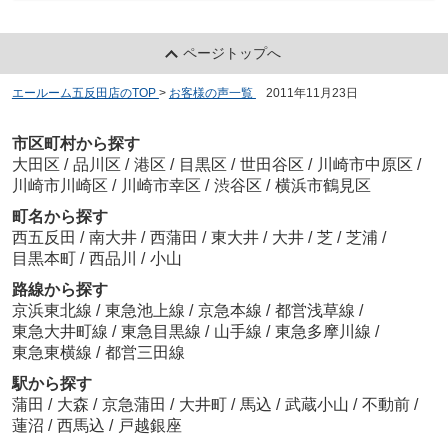
ページトップへ
エールーム五反田店のTOP
>
お客様の声一覧
>
2011年11月23日
市区町村から探す
大田区
/
品川区
/
港区
/
目黒区
/
世田谷区
/
川崎市中原区
/
川崎市川崎区
/
川崎市幸区
/
渋谷区
/
横浜市鶴見区
町名から探す
西五反田
/
南大井
/
西蒲田
/
東大井
/
大井
/
芝
/
芝浦
/
目黒本町
/
西品川
/
小山
路線から探す
京浜東北線
/
東急池上線
/
京急本線
/
都営浅草線
/
東急大井町線
/
東急目黒線
/
山手線
/
東急多摩川線
/
東急東横線
/
都営三田線
駅から探す
蒲田
/
大森
/
京急蒲田
/
大井町
/
馬込
/
武蔵小山
/
不動前
/
蓮沼
/
西馬込
/
戸越銀座