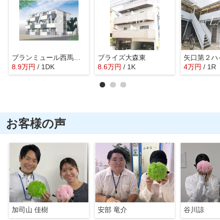
ブランミュール西馬込Ⅱ
ブライズ大森東
矢口第２ハ
8.9
万
円
/ 1DK
8.6
万
円
/ 1K
4
万
円
/ 1R
お客様の声
加司山 佳樹
安部 竜介
谷川諒