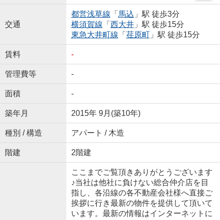
都営浅草線
「
馬込
」駅 徒歩3分
交通
横須賀線
「
西大井
」駅 徒歩15分
東急大井町線
「
荏原町
」駅 徒歩15分
賃料
-
管理費等
-
面積
-
築年月
2015年 9月(築10年)
種別 / 構造
アパート / 木造
階建
2階建
ここまでご覧頂きありがとうございます
♪当社は他社に負けない総合仲介店を目
指し、各沿線の各不動産会社様へ直接ご
挨拶に行き最新の物件を提供して頂いて
います。最新の情報はインターネットに