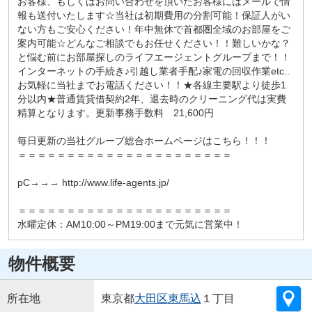
お客様、もしくはお問い合わせを頂いたお客様にはメールで情
報も送付いたします☆当社は初期費用の分割可能！保証人がい
ない方もご安心ください！年中無休で首都圏全域のお部屋をご
案内可能☆どんなご相談でもお任せください！！難しいかな？
と悩む前にお部屋探しのライフエージェントグループまで！！
インターネットの手続き♪引越し業者手配♪家電の回収作業etc..
お気軽に当社までお電話ください！！★各線主要駅より徒歩1
分以内★普通賃貸借契約2年、退去時のクリーニング代は実費
精算となります。更新事務手数料 21,600円
毎日更新の当社グループ総合ホームページはこちら！！！
＝＝＝＝＝＝＝＝＝＝＝＝＝＝＝＝＝＝＝＝＝＝
pC→→→ http://www.life-agents.jp/
＝＝＝＝＝＝＝＝＝＝＝＝＝＝＝＝＝＝＝＝＝＝
水曜定休：AM10:00～PM19:00まで元気に営業中！
物件概要
所在地
東京都
大田区
東馬込
１丁目