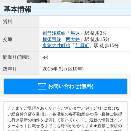
基本情報
賃料
-
都営浅草線
「
馬込
」駅 徒歩3分
交通
横須賀線
「
西大井
」駅 徒歩15分
東急大井町線
「
荏原町
」駅 徒歩15分
間取り(面積)
-(-)
築年月
2015年 9月(築10年)
お問い合わせ(無料)
ここまでご覧頂きありがとうございます♪当社は他社に負けな
い総合仲介店を目指し、各沿線の各不動産会社様へ直接ご挨拶
に行き最新の物件を提供して頂いています。最新の情報はイン
ターネットに載せるまでにも時間がかかります★直接ご来店の