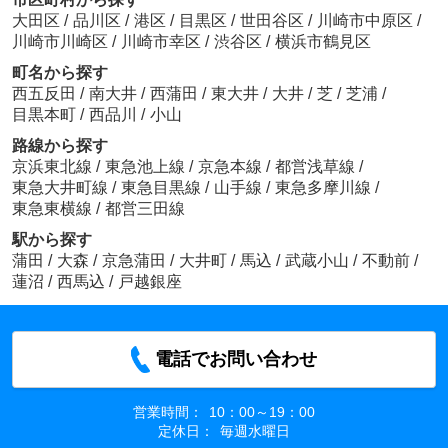
大田区
/
品川区
/
港区
/
目黒区
/
世田谷区
/
川崎市中原区
/
川崎市川崎区
/
川崎市幸区
/
渋谷区
/
横浜市鶴見区
町名から探す
西五反田
/
南大井
/
西蒲田
/
東大井
/
大井
/
芝
/
芝浦
/
目黒本町
/
西品川
/
小山
路線から探す
京浜東北線
/
東急池上線
/
京急本線
/
都営浅草線
/
東急大井町線
/
東急目黒線
/
山手線
/
東急多摩川線
/
東急東横線
/
都営三田線
駅から探す
蒲田
/
大森
/
京急蒲田
/
大井町
/
馬込
/
武蔵小山
/
不動前
/
蓮沼
/
西馬込
/
戸越銀座
電話でお問い合わせ
営業時間：
10：00～19：00
定休日：
毎週水曜日