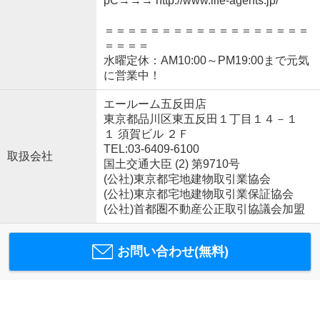
pC→→→ http://www.life-agents.jp/
＝＝＝＝＝＝＝＝＝＝＝＝＝＝＝＝＝＝
＝＝＝＝
水曜定休：AM10:00～PM19:00まで元気
に営業中！
エールーム五反田店
東京都品川区東五反田１丁目１４－１
１ 須賀ビル ２Ｆ
TEL:03-6409-6100
取扱会社
国土交通大臣 (2) 第9710号
(公社)東京都宅地建物取引業協会
(公社)東京都宅地建物取引業保証協会
(公社)首都圏不動産公正取引協議会加盟
お問い合わせ(無料)