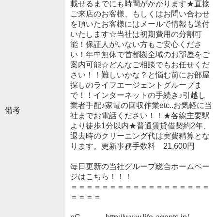
載せるまでにも時間がかかります★直接
ご来店のお客様、もしくはお問い合わせ
を頂いたお客様にはメールで情報も送付
いたします☆当社は初期費用の分割可
能！保証人がいない方もご安心くださ
い！年中無休で首都圏全域のお部屋をご
案内可能☆どんなご相談でもお任せくだ
さい！！難しいかな？と悩む前にお部屋
探しのライフエージェントグループま
で！！インターネットの手続き♪引越し
業者手配♪家電の回収作業etc..お気軽に当
備考
社までお電話ください！！★各線主要駅
より徒歩1分以内★普通賃貸借契約2年、
退去時のクリーニング代は実費精算とな
ります。更新事務手数料 21,600円
毎日更新の当社グループ総合ホームペー
ジはこちら！！！
＝＝＝＝＝＝＝＝＝＝＝＝＝＝＝＝＝＝
＝＝＝＝