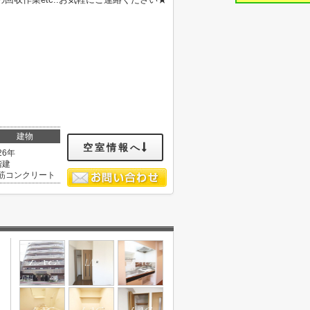
建物
空室情報へ
26年
階建
筋コンクリート