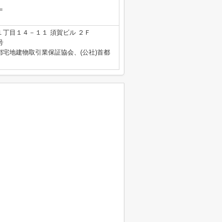
＝
丁目１４－１１ 須賀ビル ２Ｆ
号
都宅地建物取引業保証協会、(公社)首都