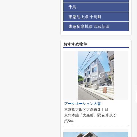
千鳥
東急池上線 千鳥町
東急多摩川線 武蔵新田
おすすめ物件
アークオーシャン大森
東京都大田区大森東３丁目
京急本線「大森町」駅 徒歩10分
築5年