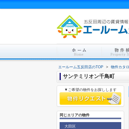
エールーム五反田店のTOP
>
物件カタ
サンテミリオン千鳥町
▼ご希望の物件をお探しします
同じエリアの物件
大田区