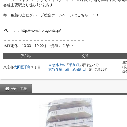
各線主要駅より徒歩1分以内★
毎日更新の当社グループ総合ホームページはこちら！！！
＝＝＝＝＝＝＝＝＝＝＝＝＝＝＝＝＝＝＝＝＝＝
PC→→→ http://www.life-agents.jp/
＝＝＝＝＝＝＝＝＝＝＝＝＝＝＝＝＝＝＝＝＝＝
水曜定休：10:00～19:00まで元気に営業中！
所在地
交通
築
東急池上線
「
千鳥町
」駅 徒歩6分
東京都
大田区
千鳥
１丁目
8
東急多摩川線
「
武蔵新田
」駅 徒歩11分
鉄
物件情報