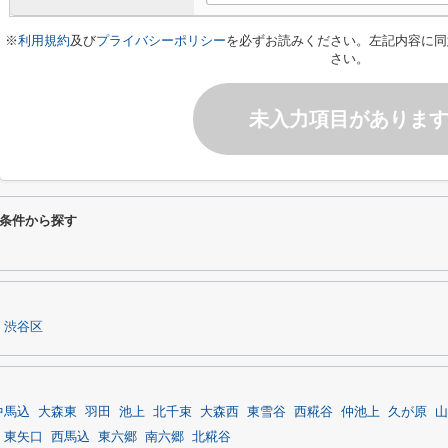
※
利用規約
及び
プライバシーポリシー
を必ずお読みください。左記内容に同
さい。
未入力項目がありま
条件から探す
渋谷区
中馬込
大森東
羽田
池上
北千束
大森西
東雪谷
西糀谷
仲池上
久が原
山
東矢口
西馬込
東六郷
南六郷
北糀谷