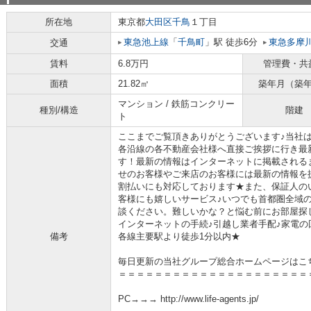
所在地
東京都
大田区
千鳥
１丁目
東急池上線
「
千鳥町
」駅 徒歩6分
東急多摩
交通
賃料
6.8万円
管理費・共
面積
21.82㎡
築年月（築
マンション / 鉄筋コンクリー
種別/構造
階建
ト
ここまでご覧頂きありがとうございます♪当社
各沿線の各不動産会社様へ直接ご挨拶に行き最
す！最新の情報はインターネットに掲載される
せのお客様やご来店のお客様には最新の情報を
割払いにも対応しております★また、保証人の
客様にも嬉しいサービス♪いつでも首都圏全域
談ください。難しいかな？と悩む前にお部屋探
インターネットの手続♪引越し業者手配♪家電の回
備考
各線主要駅より徒歩1分以内★
毎日更新の当社グループ総合ホームページはこ
＝＝＝＝＝＝＝＝＝＝＝＝＝＝＝＝＝＝＝＝＝
PC→→→ http://www.life-agents.jp/