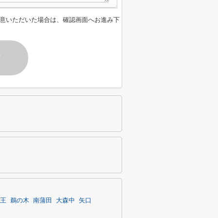
意いただいた場合は、確認画面へお進み下
す
王
鵜の木
南蒲田
大森中
矢口