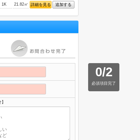
1K
21.82㎡
詳細を見る
追加する
0
/
2
必須項目完了
せ】