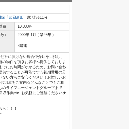
川線
「
武蔵新田
」駅 徒歩11分
益費
10,000円
年数）
2000年 1月 ( 築26年 )
8階建
は他社に負けない総合仲介店を目指し、
新の物件を頂きお客様へ提供しておりま
までにお時間がかかるため、お問い合わ
提供することが可能です☆初期費用の分
いない方もご安心ください！お忙しいお
のお部屋をご案内☆どんなことでもご相
しのライフエージェントグループまで！
収作業etc..お気軽にご連絡ください★
ちら！！！
＝