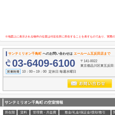
※地図上に表示される物件の位置は付近住所に所在することを表すものであり、実際
サンテミリオン千鳥町
へのお問い合わせは
エールーム五反田店まで
03-6409-6100
〒141-0022
東京都品川区東五反田
10：00～19：00 定休日:毎週水曜日
サンテミリオン千鳥町
の空室情報
所在階
賃料
管理費・共益費
敷金/礼金/保証金/償却/敷引