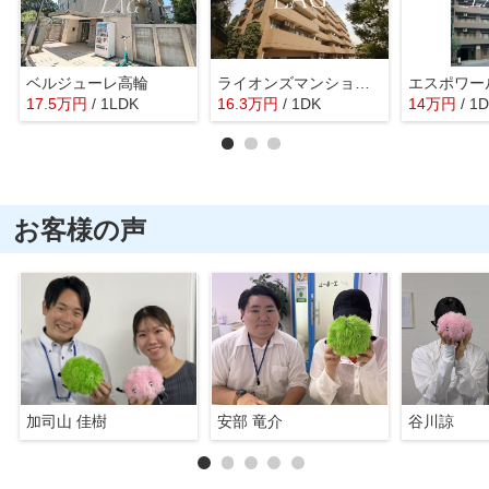
ベルジューレ高輪
ライオンズマンション乃木坂
エスポワー
17.5
万
円
/ 1LDK
16.3
万
円
/ 1DK
14
万
円
/ 1
お客様の声
加司山 佳樹
安部 竜介
谷川諒