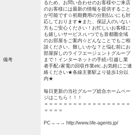
るため、お問い合わせのお客様やご来店
のお客様には最新の情報を提供すること
が可能です☆初期費用の分割払いにも対
応しております★また、保証人のいない
方もご安心ください！お忙しいお客様に
も嬉しいサービス♪いつでも首都圏全域
のお部屋をご案内☆どんなことでもご相
談ください。難しいかな？と悩む前にお
部屋探しのライフエージェントグループ
備考
まで！インターネットの手続♪引越し業
者手配♪家電の回収作業etc..お気軽にご連
絡ください★各線主要駅より徒歩1分以
内★
毎日更新の当社グループ総合ホームペー
ジはこちら！！！
＝＝＝＝＝＝＝＝＝＝＝＝＝＝＝＝＝＝
＝＝＝＝
PC→→→ http://www.life-agents.jp/