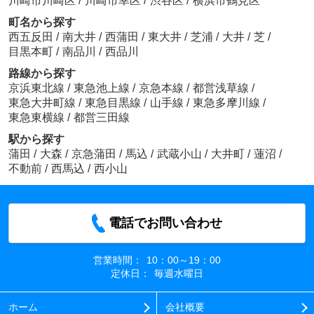
川崎市川崎区
/
川崎市幸区
/
渋谷区
/
横浜市鶴見区
町名から探す
西五反田
/
南大井
/
西蒲田
/
東大井
/
芝浦
/
大井
/
芝
/
目黒本町
/
南品川
/
西品川
路線から探す
京浜東北線
/
東急池上線
/
京急本線
/
都営浅草線
/
東急大井町線
/
東急目黒線
/
山手線
/
東急多摩川線
/
東急東横線
/
都営三田線
駅から探す
蒲田
/
大森
/
京急蒲田
/
馬込
/
武蔵小山
/
大井町
/
蓮沼
/
不動前
/
西馬込
/
西小山
電話でお問い合わせ
営業時間：
10：00～19：00
定休日：
毎週水曜日
ホーム
会社概要