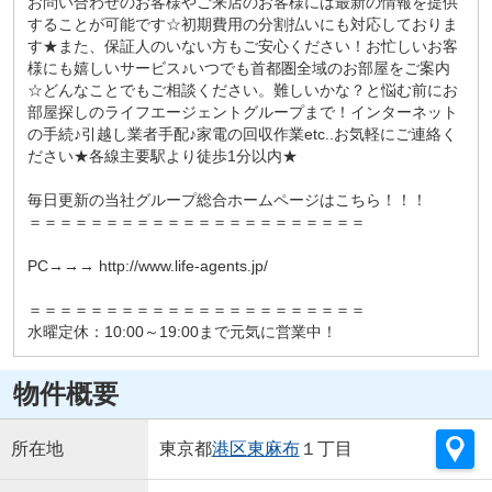
お問い合わせのお客様やご来店のお客様には最新の情報を提供
することが可能です☆初期費用の分割払いにも対応しておりま
す★また、保証人のいない方もご安心ください！お忙しいお客
様にも嬉しいサービス♪いつでも首都圏全域のお部屋をご案内
☆どんなことでもご相談ください。難しいかな？と悩む前にお
部屋探しのライフエージェントグループまで！インターネット
の手続♪引越し業者手配♪家電の回収作業etc..お気軽にご連絡く
ださい★各線主要駅より徒歩1分以内★
毎日更新の当社グループ総合ホームページはこちら！！！
＝＝＝＝＝＝＝＝＝＝＝＝＝＝＝＝＝＝＝＝＝＝
PC→→→ http://www.life-agents.jp/
＝＝＝＝＝＝＝＝＝＝＝＝＝＝＝＝＝＝＝＝＝＝
水曜定休：10:00～19:00まで元気に営業中！
物件概要
所在地
東京都
港区
東麻布
１丁目