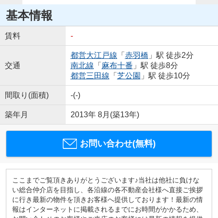
基本情報
賃料
-
都営大江戸線
「
赤羽橋
」駅 徒歩2分
交通
南北線
「
麻布十番
」駅 徒歩8分
都営三田線
「
芝公園
」駅 徒歩10分
間取り(面積)
-(-)
築年月
2013年 8月(築13年)
お問い合わせ(無料)
ここまでご覧頂きありがとうございます♪当社は他社に負けな
い総合仲介店を目指し、各沿線の各不動産会社様へ直接ご挨拶
に行き最新の物件を頂きお客様へ提供しております！最新の情
報はインターネットに掲載されるまでにお時間がかかるため、