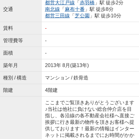
都営大江戸線
「
赤羽橋
」駅 徒歩2分
交通
南北線
「
麻布十番
」駅 徒歩8分
都営三田線
「
芝公園
」駅 徒歩10分
賃料
-
管理費等
-
面積
-
築年月
2013年 8月(築13年)
種別 / 構造
マンション / 鉄骨造
階建
4階建
ここまでご覧頂きありがとうございます
♪当社は他社に負けない総合仲介店を目
指し、各沿線の各不動産会社様へ直接ご
挨拶に行き最新の物件を頂きお客様へ提
供しております！最新の情報はインター
ネットに掲載されるまでにお時間がかか