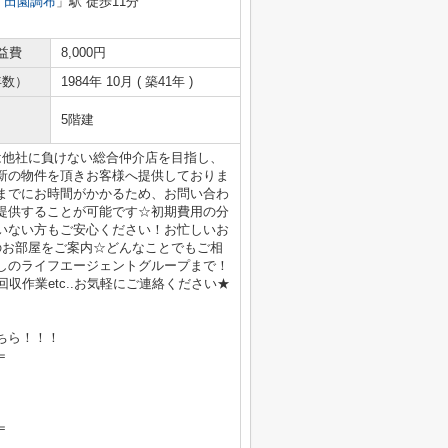
「
田園調布
」駅 徒歩11分
益費
8,000円
年数）
1984年 10月 ( 築41年 )
5階建
は他社に負けない総合仲介店を目指し、
新の物件を頂きお客様へ提供しておりま
までにお時間がかかるため、お問い合わ
提供することが可能です☆初期費用の分
いない方もご安心ください！お忙しいお
のお部屋をご案内☆どんなことでもご相
しのライフエージェントグループまで！
収作業etc..お気軽にご連絡ください★
ちら！！！
＝
＝