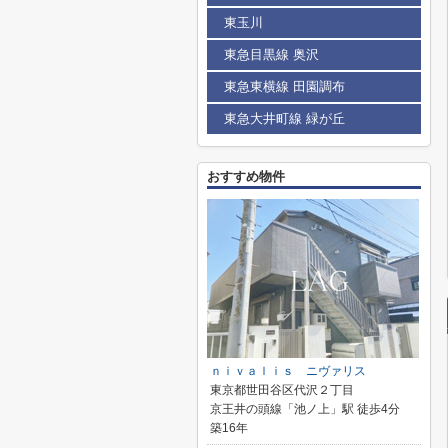
東玉川
東急目黒線 奥沢
東急東横線 田園調布
東急大井町線 緑が丘
おすすめ物件
ｎｉｖａｌｉｓ ニヴァリス
東京都世田谷区代沢２丁目
京王井の頭線「池ノ上」駅 徒歩4分
築16年