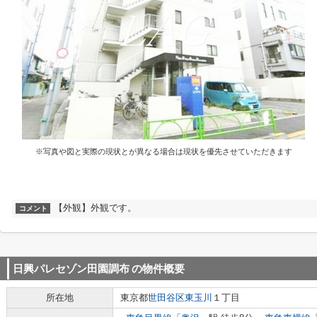
※写真や図と実際の現状とが異なる場合は現状を優先させていただきます
【外観】外観です。
コメント
日興パレセゾン田園調布
の物件概要
所在地
東京都
世田谷区
東玉川
１丁目