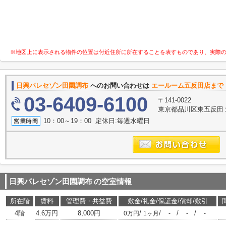
※地図上に表示される物件の位置は付近住所に所在することを表すものであり、実際
日興パレセゾン田園調布
へのお問い合わせは
エールーム五反田店まで
03-6409-6100
〒141-0022
東京都品川区東五反田
10：00～19：00 定休日:毎週水曜日
日興パレセゾン田園調布
の空室情報
所在階
賃料
管理費・共益費
敷金/礼金/保証金/償却/敷引
4階
4.6万円
8,000円
/
/
/
/
0万円
1ヶ月
-
-
-