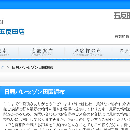
営業時間
ログ
>
日興パレセゾン田園調布
日興パレセゾン田園調布
ここまでご覧頂きありがとうございます♪当社は他社に負けない総合仲介
接ご挨拶に行き最新の物件を頂きお客様へ提供しております！最新の情報
間がかかるため、お問い合わせのお客様やご来店のお客様には最新の情報
割払いにも対応しております★また、保証人のいない方もご安心ください
つでも首都圏全域のお部屋をご案内☆どんなことでもご相談ください。難
エージェントグループまで！インターネットの手続♪引越し業者手配♪家電の回