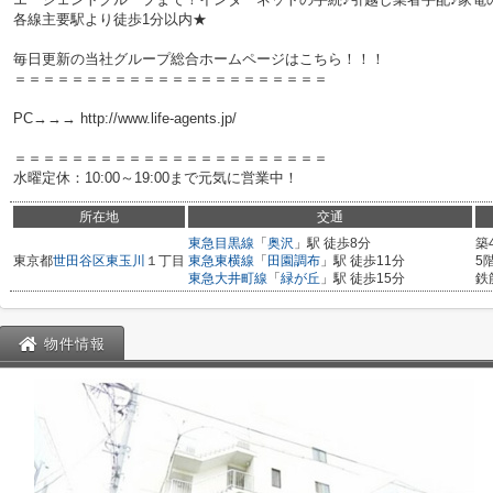
各線主要駅より徒歩1分以内★
毎日更新の当社グループ総合ホームページはこちら！！！
＝＝＝＝＝＝＝＝＝＝＝＝＝＝＝＝＝＝＝＝＝＝
PC→→→ http://www.life-agents.jp/
＝＝＝＝＝＝＝＝＝＝＝＝＝＝＝＝＝＝＝＝＝＝
水曜定休：10:00～19:00まで元気に営業中！
所在地
交通
東急目黒線
「
奥沢
」駅 徒歩8分
築
東京都
世田谷区
東玉川
１丁目
東急東横線
「
田園調布
」駅 徒歩11分
5
東急大井町線
「
緑が丘
」駅 徒歩15分
鉄
物件情報