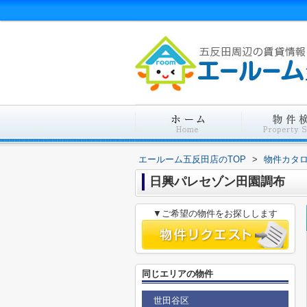
エールーム五反田店のTOP
>
物件カタ
日興パレセゾン田園調布
▼ご希望の物件をお探しします
同じエリアの物件
世田谷区