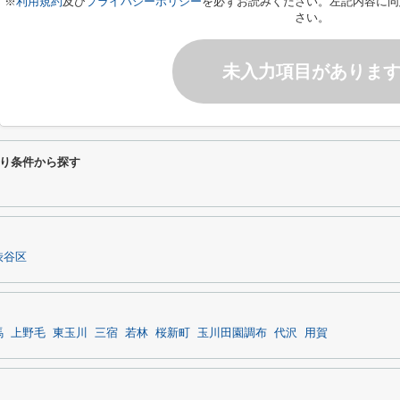
※
利用規約
及び
プライバシーポリシー
を必ずお読みください。左記内容に同
さい。
未入力項目がありま
り条件から探す
渋谷区
馬
上野毛
東玉川
三宿
若林
桜新町
玉川田園調布
代沢
用賀