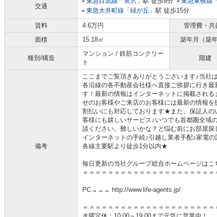
東急目黒線
「
奥沢
」駅 徒歩8分
東急東横線
交通
東急大井町線
「
緑が丘
」駅 徒歩15分
賃料
4.6万円
管理費・共
面積
15.18㎡
築年月（築
マンション / 鉄筋コンクリー
種別/構造
階建
ト
ここまでご覧頂きありがとうございます♪当社
各沿線の各不動産会社様へ直接ご挨拶に行き最
す！最新の情報はインターネットに掲載される
せのお客様やご来店のお客様には最新の情報を
割払いにも対応しております★また、保証人の
客様にも嬉しいサービス♪いつでも首都圏全域
談ください。難しいかな？と悩む前にお部屋探
インターネットの手続♪引越し業者手配♪家電の回
備考
各線主要駅より徒歩1分以内★
毎日更新の当社グループ総合ホームページはこ
＝＝＝＝＝＝＝＝＝＝＝＝＝＝＝＝＝＝＝＝＝
PC→→→ http://www.life-agents.jp/
＝＝＝＝＝＝＝＝＝＝＝＝＝＝＝＝＝＝＝＝＝
水曜定休：10:00～19:00まで元気に営業中！