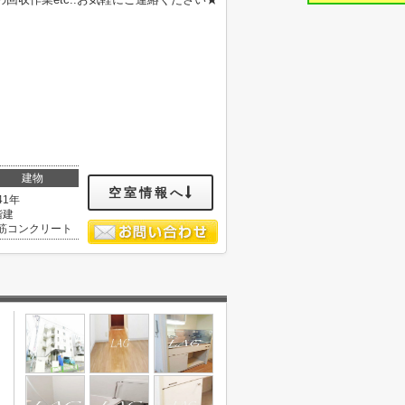
建物
空室情報へ
41年
階建
筋コンクリート