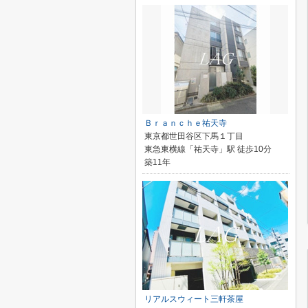
Ｂｒａｎｃｈｅ祐天寺
東京都世田谷区下馬１丁目
東急東横線「祐天寺」駅 徒歩10分
築11年
リアルスウィート三軒茶屋