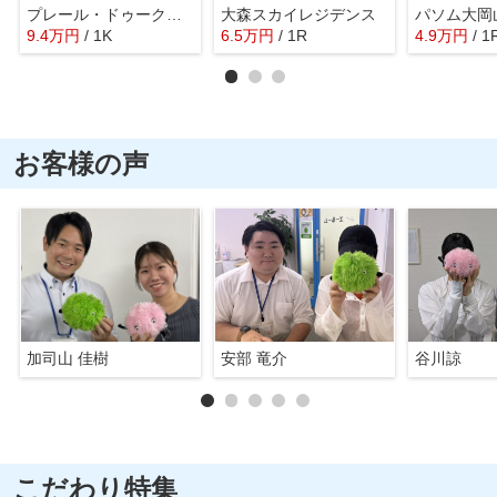
プレール・ドゥーク大森Ⅱ
大森スカイレジデンス
パソム大岡
9.4
万
円
/ 1K
6.5
万
円
/ 1R
4.9
万
円
/ 1
お客様の声
加司山 佳樹
安部 竜介
谷川諒
こだわり特集