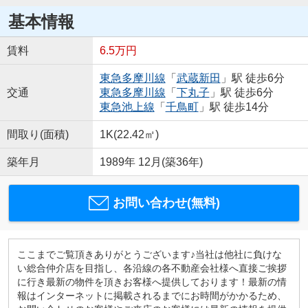
基本情報
賃料
6.5万円
東急多摩川線
「
武蔵新田
」駅 徒歩6分
交通
東急多摩川線
「
下丸子
」駅 徒歩6分
東急池上線
「
千鳥町
」駅 徒歩14分
間取り(面積)
1K(22.42㎡)
築年月
1989年 12月(築36年)
お問い合わせ(無料)
ここまでご覧頂きありがとうございます♪当社は他社に負けな
い総合仲介店を目指し、各沿線の各不動産会社様へ直接ご挨拶
に行き最新の物件を頂きお客様へ提供しております！最新の情
報はインターネットに掲載されるまでにお時間がかかるため、