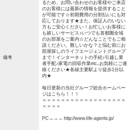
るため、お問い合わせのお客様やご来店
のお客様には最新の情報を提供すること
が可能です☆初期費用の分割払いにも対
応しております★また、保証人のいない
方もご安心ください！お忙しいお客様に
も嬉しいサービス♪いつでも首都圏全域
のお部屋をご案内☆どんなことでもご相
談ください。難しいかな？と悩む前にお
部屋探しのライフエージェントグループ
備考
まで！インターネットの手続♪引越し業
者手配♪家電の回収作業etc..お気軽にご連
絡ください★各線主要駅より徒歩1分以
内★
毎日更新の当社グループ総合ホームペー
ジはこちら！！！
＝＝＝＝＝＝＝＝＝＝＝＝＝＝＝＝＝＝
＝＝＝＝
PC→→→ http://www.life-agents.jp/