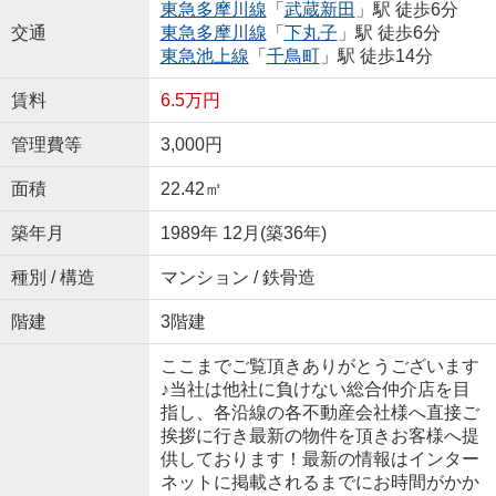
東急多摩川線
「
武蔵新田
」駅 徒歩6分
交通
東急多摩川線
「
下丸子
」駅 徒歩6分
東急池上線
「
千鳥町
」駅 徒歩14分
賃料
6.5万円
管理費等
3,000円
面積
22.42㎡
築年月
1989年 12月(築36年)
種別 / 構造
マンション / 鉄骨造
階建
3階建
ここまでご覧頂きありがとうございます
♪当社は他社に負けない総合仲介店を目
指し、各沿線の各不動産会社様へ直接ご
挨拶に行き最新の物件を頂きお客様へ提
供しております！最新の情報はインター
ネットに掲載されるまでにお時間がかか