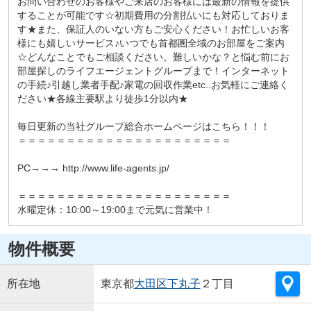
お問い合わせのお客様やご来店のお客様には最新の情報を提供
することが可能です☆初期費用の分割払いにも対応しておりま
す★また、保証人のいない方もご安心ください！お忙しいお客
様にも嬉しいサービス♪いつでも首都圏全域のお部屋をご案内
☆どんなことでもご相談ください。難しいかな？と悩む前にお
部屋探しのライフエージェントグループまで！インターネット
の手続♪引越し業者手配♪家電の回収作業etc..お気軽にご連絡く
ださい★各線主要駅より徒歩1分以内★
毎日更新の当社グループ総合ホームページはこちら！！！
＝＝＝＝＝＝＝＝＝＝＝＝＝＝＝＝＝＝＝＝＝＝
PC→→→ http://www.life-agents.jp/
＝＝＝＝＝＝＝＝＝＝＝＝＝＝＝＝＝＝＝＝＝＝
水曜定休：10:00～19:00まで元気に営業中！
物件概要
所在地
東京都
大田区
下丸子
２丁目