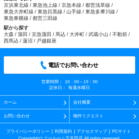
京浜東北線
/
東急池上線
/
京急本線
/
都営浅草線
/
東急大井町線
/
東急目黒線
/
山手線
/
東急多摩川線
/
東急東横線
/
都営三田線
駅から探す
大森
/
蒲田
/
京急蒲田
/
馬込
/
大井町
/
武蔵小山
/
不動前
/
西馬込
/
蓮沼
/
戸越銀座
電話でお問い合わせ
営業時間：
10：00～19：00
定休日：
毎週水曜日
ホーム
会社概要
お問い合わせ
物件リクエスト
プライバシーポリシー
利用規約
アクセスマップ
PCサイト
Copyright(c) エールーム五反田店 All rights reserved.