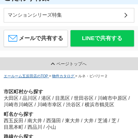
マンションシリーズ特集
メールで共有する
LINEで共有する
ページトップへ
エールーム五反田店のTOP
>
物件カタログ
>
ルネ・ビバリー２
市区町村から探す
大田区
/
品川区
/
港区
/
目黒区
/
世田谷区
/
川崎市中原区
/
川崎市川崎区
/
川崎市幸区
/
渋谷区
/
横浜市鶴見区
町名から探す
西五反田
/
南大井
/
西蒲田
/
東大井
/
大井
/
芝浦
/
芝
/
目黒本町
/
西品川
/
小山
路線から探す