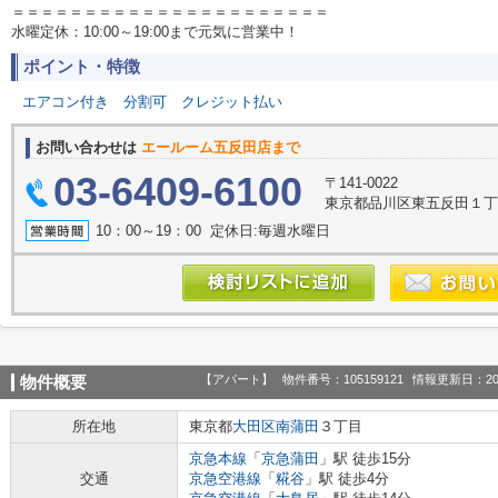
＝＝＝＝＝＝＝＝＝＝＝＝＝＝＝＝＝＝＝＝＝＝
水曜定休：10:00～19:00まで元気に営業中！
ポイント・特徴
エアコン付き
分割可
クレジット払い
お問い合わせは
エールーム五反田店まで
03-6409-6100
〒141-0022
東京都品川区東五反田１丁
10：00～19：00 定休日:毎週水曜日
【アパート】
物件番号：105159121
情報更新日：20
物件概要
所在地
東京都
大田区
南蒲田
３丁目
京急本線
「
京急蒲田
」駅 徒歩15分
交通
京急空港線
「
糀谷
」駅 徒歩4分