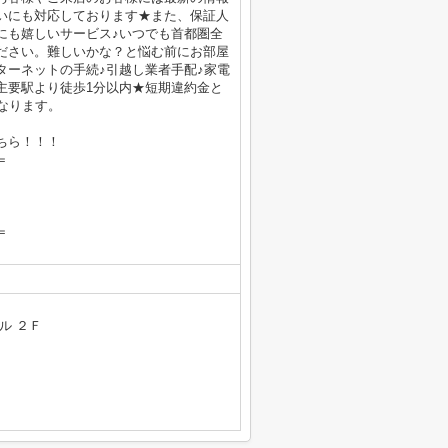
いにも対応しております★また、保証人
にも嬉しいサービス♪いつでも首都圏全
ださい。難しいかな？と悩む前にお部屋
ターネットの手続♪引越し業者手配♪家電
線主要駅より徒歩1分以内★短期違約金と
なります。
ちら！！！
＝
＝
ル ２Ｆ