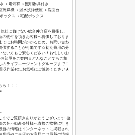
水
電気有
照明器具付き
室乾燥機
温水洗浄便座
洗面台
ボックス
宅配ボックス
は他社に負けない総合仲介店を目指し、
新の物件を頂きお客様へ提供しておりま
までにお時間がかかるため、お問い合わ
提供することが可能です☆初期費用の分
いない方もご安心ください！お忙しいお
のお部屋をご案内☆どんなことでもご相
しのライフエージェントグループまで！
収作業etc..お気軽にご連絡ください★
ちら！！！
＝
＝
！ここまでご覧頂きありがとうございます♪当
線の各不動産会社様へ直接ご挨拶に行き
最新の情報はインターネットに掲載され
お客様やご来店のお客様には最新の情報