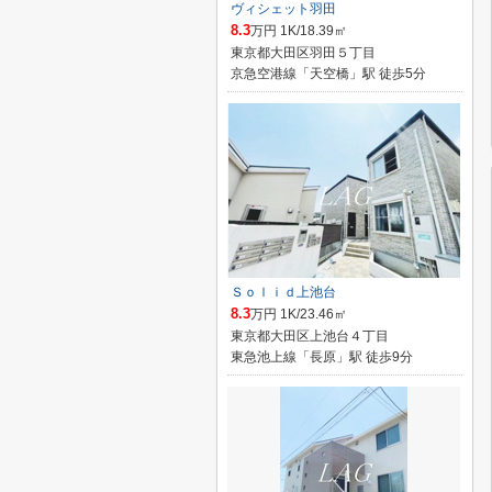
ヴィシェット羽田
8.3
万円 1K/18.39㎡
東京都大田区羽田５丁目
京急空港線「天空橋」駅 徒歩5分
Ｓｏｌｉｄ上池台
8.3
万円 1K/23.46㎡
東京都大田区上池台４丁目
東急池上線「長原」駅 徒歩9分