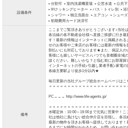
分割可
室内洗濯機置場
公営水道
公共下
IHクッキングヒーター
バス・トイレ別
浴
設備条件
シャワー
独立洗面台
エアコン
シューズ
初期費用カード決済可
ここまでご覧頂きありがとうございます♪当社
各沿線の各不動産会社様へ直接ご挨拶に行き最
す！最新の情報はインターネットに掲載される
せのお客様やご来店のお客様には最新の情報を
割払いにも対応しております★また、保証人の
客様にも嬉しいサービス♪いつでも首都圏全域
談ください。難しいかな？と悩む前にお部屋探
インターネットの手続♪引越し業者手配♪家電の回
各線主要駅より徒歩1分以内★
毎日更新の当社グループ総合ホームページはこ
＝＝＝＝＝＝＝＝＝＝＝＝＝＝＝＝＝＝＝＝＝
PC→→→ http://www.life-agents.jp/
＝＝＝＝＝＝＝＝＝＝＝＝＝＝＝＝＝＝＝＝＝
水曜定休：10:00～19:00まで元気に営業中
備考
社は他社に負けない総合仲介店を目指し、各沿
最新の物件を頂きお客様へ提供しております！
るまでにお時間がかかるため、お問い合わせの