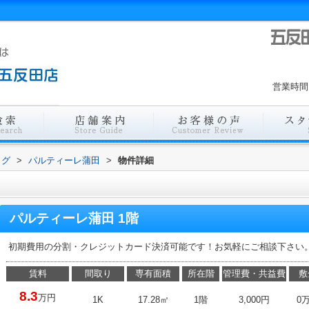
営業時間
ログ
>
パルティーレ蒲田
>
物件詳細
パルティーレ蒲田 1階
初期費用の分割・クレジットカード決済可能です！お気軽にご相談下さい
賃料
間取り
専有面積
所在階
管理費・共益費
敷
8.3
万円
1K
17.28㎡
1階
3,000円
0