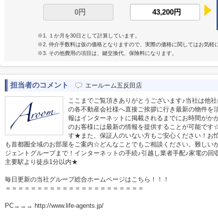
※1. １か月を30日として計算しています。
※2. 仲介手数料は仮の価格となりますので、実際の価格に関してはお気軽
※3. その他費用の項目は、鍵交換代、保険料になります。
担当者のコメント
エールーム五反田店
ここまでご覧頂きありがとうございます♪当社は他
の各不動産会社様へ直接ご挨拶に行き最新の物件を
報はインターネットに掲載されるまでにお時間がか
のお客様には最新の情報を提供することが可能です
す★また、保証人のいない方もご安心ください！お
も首都圏全域のお部屋をご案内☆どんなことでもご相談ください。難しい
ジェントグループまで！インターネットの手続♪引越し業者手配♪家電の回収作
主要駅より徒歩1分以内★
毎日更新の当社グループ総合ホームページはこちら！！！
＝＝＝＝＝＝＝＝＝＝＝＝＝＝＝＝＝＝＝＝＝＝
PC→→→ http://www.life-agents.jp/