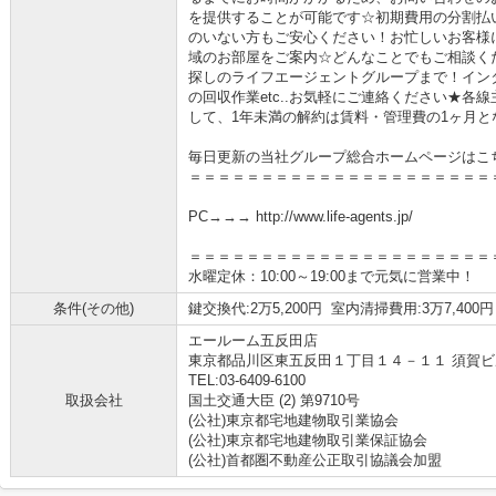
を提供することが可能です☆初期費用の分割払
のいない方もご安心ください！お忙しいお客様
域のお部屋をご案内☆どんなことでもご相談く
探しのライフエージェントグループまで！イン
の回収作業etc..お気軽にご連絡ください★各
して、1年未満の解約は賃料・管理費の1ヶ月と
毎日更新の当社グループ総合ホームページはこ
＝＝＝＝＝＝＝＝＝＝＝＝＝＝＝＝＝＝＝＝＝
PC→→→ http://www.life-agents.jp/
＝＝＝＝＝＝＝＝＝＝＝＝＝＝＝＝＝＝＝＝＝
水曜定休：10:00～19:00まで元気に営業中！
条件(その他)
鍵交換代:2万5,200円 室内清掃費用:3万7,400円
エールーム五反田店
東京都品川区東五反田１丁目１４－１１ 須賀ビ
TEL:03-6409-6100
取扱会社
国土交通大臣 (2) 第9710号
(公社)東京都宅地建物取引業協会
(公社)東京都宅地建物取引業保証協会
(公社)首都圏不動産公正取引協議会加盟