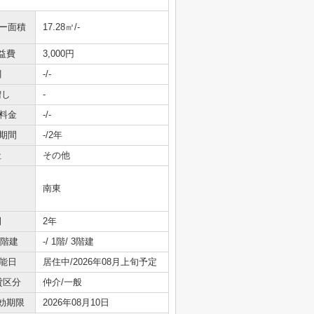
ニー面積
17.28㎡/-
益費
3,000円
引
-/-
増し
-
料金
-/-
期間
-/2年
社
その他
南東
間
2年
/階建
-/ 1階/ 3階建
能日
居住中/2026年08月上旬予定
貸区分
仲介/一般
効期限
2026年08月10日