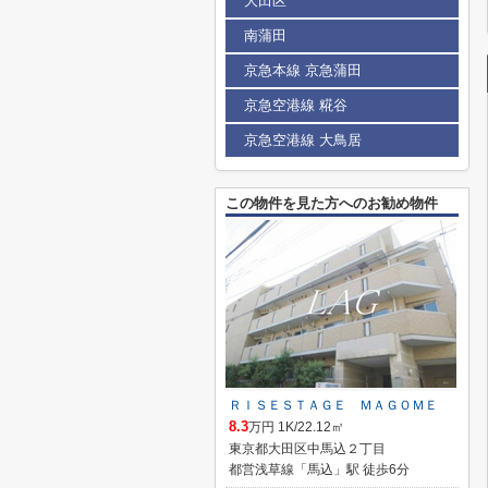
大田区
南蒲田
京急本線 京急蒲田
京急空港線 糀谷
京急空港線 大鳥居
この物件を見た方へのお勧め物件
ＲＩＳＥＳＴＡＧＥ ＭＡＧＯＭＥ
8.3
万円 1K/22.12㎡
東京都大田区中馬込２丁目
都営浅草線「馬込」駅 徒歩6分