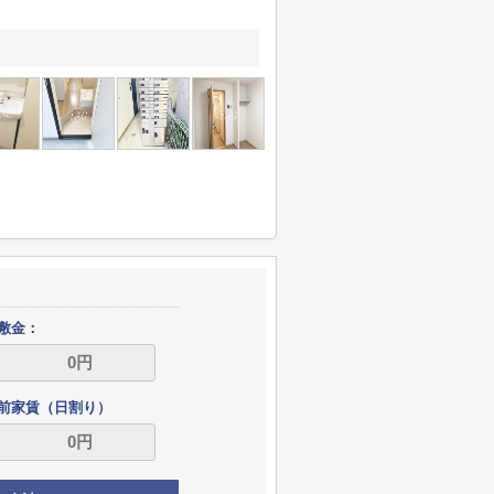
敷金：
前家賃（日割り）