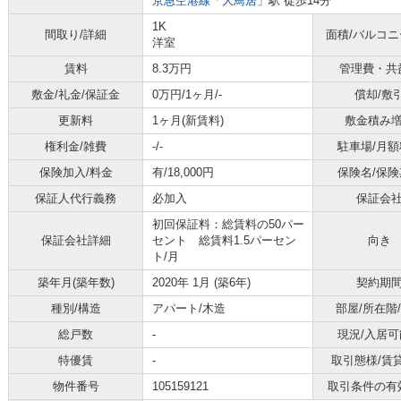
京急空港線
「
大鳥居
」駅 徒歩14分
1K
間取り/詳細
面積/バルコ
洋室
賃料
8.3万円
管理費・共
敷金/礼金/保証金
0万円/1ヶ月/-
償却/敷
更新料
1ヶ月(新賃料)
敷金積み
権利金/雑費
-/-
駐車場/月額
保険加入/料金
有/18,000円
保険名/保険
保証人代行義務
必加入
保証会
初回保証料：総賃料の50パー
保証会社詳細
セント 総賃料1.5パーセン
向き
ト/月
築年月(築年数)
2020年 1月 (築6年)
契約期
種別/構造
アパート/木造
部屋/所在階
総戸数
-
現況/入居可
特優賃
-
取引態様/賃
物件番号
105159121
取引条件の有